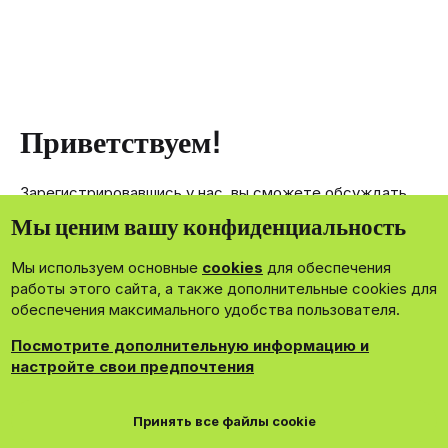
Приветствуем!
Зарегистрировавшись у нас, вы сможете обсуждать,
делиться и отправлять личные сообщения другим
Мы ценим вашу конфиденциальность
членам нашего сообщества.
Мы используем основные
cookies
для обеспечения
Зарегистрироваться сейчас!
работы этого сайта, а также дополнительные cookies для
обеспечения максимального удобства пользователя.
Посмотрите дополнительную информацию и
настройте свои предпочтения
®
Community platform by XenForo
© 2010-2026 XenForo Ltd.
Принять все файлы cookie
Theming with
by:
DohTheme