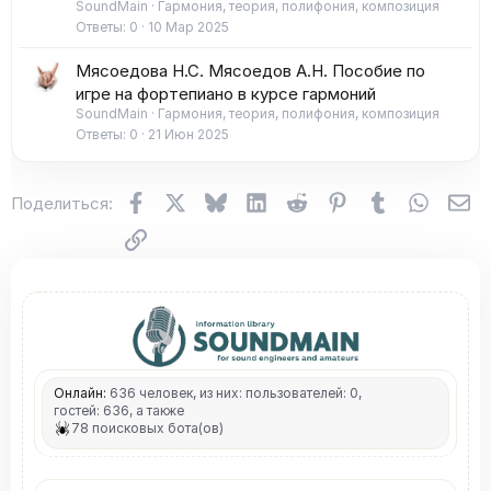
SoundMain
Гармония, теория, полифония, композиция
Ответы
0
10 Мар 2025
Мясоедова Н.С. Мясоедов А.Н. Пособие по
игре на фортепиано в курсе гармоний
SoundMain
Гармония, теория, полифония, композиция
Ответы
0
21 Июн 2025
Facebook
X (Twitter)
Bluesky
LinkedIn
Reddit
Pinterest
Tumblr
WhatsA
Эл
Поделиться:
Ссылка
Онлайн:
636 человек, из них: пользователей: 0,
гостей: 636, а также
78 поисковых бота(ов)