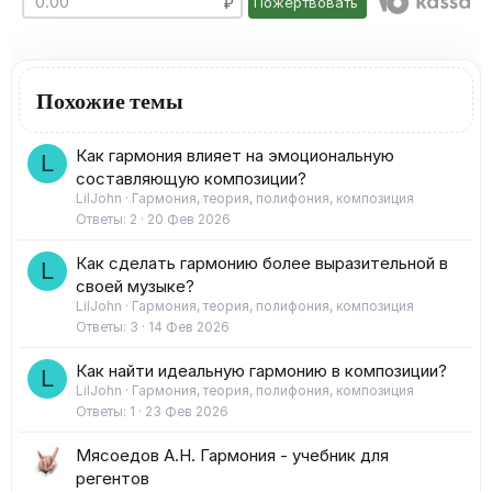
Пожертвовать
Похожие темы
Как гармония влияет на эмоциональную
L
составляющую композиции?
LilJohn
Гармония, теория, полифония, композиция
Ответы
2
20 Фев 2026
Как сделать гармонию более выразительной в
L
своей музыке?
LilJohn
Гармония, теория, полифония, композиция
Ответы
3
14 Фев 2026
Как найти идеальную гармонию в композиции?
L
LilJohn
Гармония, теория, полифония, композиция
Ответы
1
23 Фев 2026
Мясоедов А.Н. Гармония - учебник для
регентов