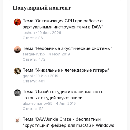
Популярный контент
Тема 'Оптимизация CPU при работе с
виртуальными инструментами в DAW'
ieshua
10 Фев 2026
Ответы: 86
Тема 'Необычные акустические системы'
sergei-1515x
4 Июл 2019
Ответы: 472
Тема 'Уникальные и легендарные гитары'
gogol
19 Июн 2019
Ответы: 401
Тема 'Дизайн студии и красивые фото
готовых студий звукозаписи'
alex-romanov55
4 Авг 2019
Ответы: 112
Тема 'DAWJunkie Craze - бесплатный
"хрустящий" фейзер для macOS и Windows'