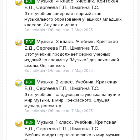
Музыка. 4 класс. Учебник. Критская
PDF
Е.Д., Сергеева Г.П., Шмагина Т.С.
Этот учебник завершает первый этап
музыкального образования учащихся младших
классов. Слушая и испол
SoundMain
Обновлено:
7 Мар 2025
Музыка. 3 класс. Учебник. Критская
PDF
Е.Д., Сергеева Г.П., Шмагина Т.С.
Этот учебник продолжает серию учебных
изданий по предмету "Музыка" для начальной
школы. Он, так же к
SoundMain
Обновлено:
7 Мар 2025
Музыка. 2 класс. Учебник. Критская
PDF
Е.Д., Сергеева Г.П., Шмагина Т.С.
Этот учебник - следующая ступенька на пути в
мир Музыки, в мир Прекрасного. Слушая
музыку, рассматр
SoundMain
Обновлено:
7 Мар 2025
Музыка. 1 класс. Учебник. Критская
PDF
Е.Д., Сергеева Г.П., Шмагина Т.С.
Учебник вводит первоклассника в мир музыки.