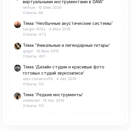
виртуальными инструментами в DAW'
ieshua
10 Фев 2026
Ответы: 86
Тема 'Необычные акустические системы'
sergei-1515x
4 Июл 2019
Ответы: 472
Тема 'Уникальные и легендарные гитары'
gogol
19 Июн 2019
Ответы: 401
Тема 'Дизайн студии и красивые фото
готовых студий звукозаписи'
alex-romanov55
4 Авг 2019
Ответы: 112
Тема 'Редкие инструменты'
vedlerian
15 Авг 2019
Ответы: 113