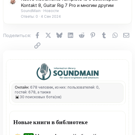
Kontakt 8, Guitar Rig 7 Pro и многим другим
SoundMain
Новости
Ответы
0
4 Сен 2024
Facebook
X (Twitter)
Bluesky
LinkedIn
Reddit
Pinterest
Tumblr
WhatsA
Эл
Поделиться:
Ссылка
Онлайн:
678 человек, из них: пользователей: 0,
гостей: 678, а также
30 поисковых бота(ов)
Новые книги в библиотеке