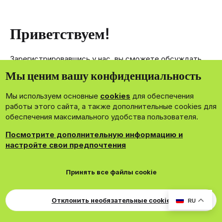
Приветствуем!
Зарегистрировавшись у нас, вы сможете обсуждать,
делиться и отправлять личные сообщения другим
Мы ценим вашу конфиденциальность
членам нашего сообщества.
Мы используем основные
cookies
для обеспечения
Зарегистрироваться сейчас!
работы этого сайта, а также дополнительные cookies для
обеспечения максимального удобства пользователя.
Посмотрите дополнительную информацию и
настройте свои предпочтения
®
Community platform by XenForo
© 2010-2026 XenForo Ltd.
Принять все файлы cookie
Theming with
by:
DohTheme
Cookies
Russian
Обратная связь
Поддержка
Свер
Для правообладателей
EN Soundmain
Условия и правила
Отклонить необязательные cookie
RU
Политика конфиденциальности
Помощь
R
S
S