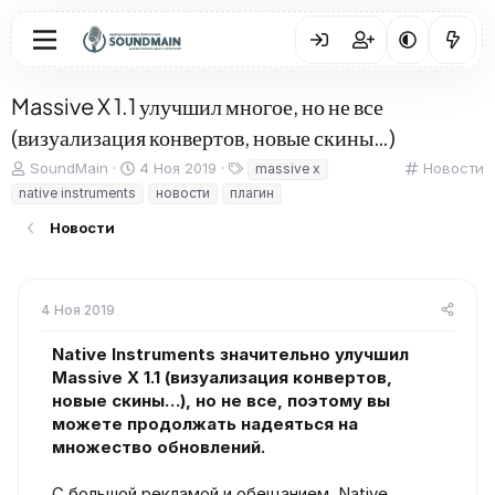
Massive X 1.1 улучшил многое, но не все
(визуализация конвертов, новые скины…)
А
Д
Т
К
SoundMain
4 Ноя 2019
Новости
massive x
в
а
е
а
native instruments
новости
плагин
т
т
г
т
о
а
и
е
Новости
р
н
г
т
а
о
е
ч
р
м
а
и
4 Ноя 2019
ы
л
я
а
Native Instruments значительно улучшил
Massive X 1.1 (визуализация конвертов,
новые скины…), но не все, поэтому вы
можете продолжать надеяться на
множество обновлений.
С большой рекламой и обещанием, Native