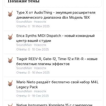
Похожие темы
Type X от AudioThing - эмуляция расширителя
динамического диапазона dbx Модель 1BX
SoundMain
Новости
Ответы
0
16 Июн 2025
Erica Synths MIDI Dispatch - новый командный
центр вашей студии
SoundMain
Новости
Ответы
0
10 Сен 2025
Tiagolr REEV-R, Gate-12, Time-12 и Filt-R - новые
бесплатные плагины эффектов
SoundMain
Новости
Ответы
0
16 Июн 2025
Mario Nieto раздаёт бесплатно свой набор M4L
Legacy Pack
SoundMain
Новости
Ответы
0
18 Сен 2025
Native Instruments Komplete 15 с сэмплером