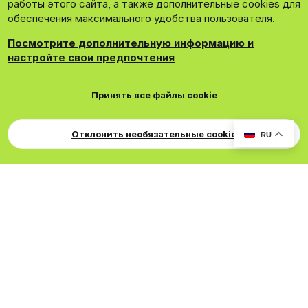
работы этого сайта, а также дополнительные cookies для
обеспечения максимального удобства пользователя.
Посмотрите дополнительную информацию и
настройте свои предпочтения
®
Community platform by XenForo
© 2010-2026 XenForo Ltd.
Принять все файлы cookie
Theming with
by:
DohTheme
Cookies
Russian
Обратная связь
Поддержка
Для правообладателей
EN Soundmain
Условия и правила
Отклонить необязательные cookie
RU
Политика конфиденциальности
Помощь
R
S
S