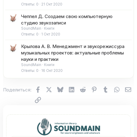
Ответы
0
21 Окт 2020
Чеппел Д. Создаем свою компьютерную
студию звукозаписи
SoundMain
Книги
Ответы
0
1 Окт 2020
Крылова А. В. Менеджмент и звукорежиссура
музыкальных проектов: актуальные проблемы
науки и практики
SoundMain
Книги
Ответы
0
16 Окт 2020
Facebook
X (Twitter)
Bluesky
LinkedIn
Reddit
Pinterest
Tumblr
WhatsA
Эл
Поделиться:
Ссылка