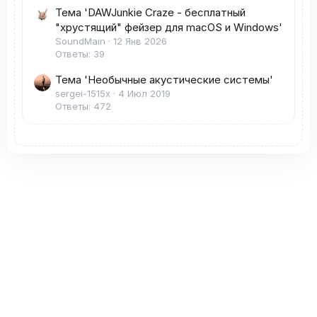
Тема 'DAWJunkie Craze - бесплатный
"хрустящий" фейзер для macOS и Windows'
SoundMain
12 Янв 2026
Ответы: 39
Тема 'Необычные акустические системы'
sergei-1515x
4 Июл 2019
Ответы: 472