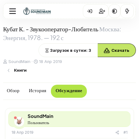
Кубат К. - Звукооператор-Любитель
Москва:
Энергия, 1978. — 192 с
Загрузок в сутки: 3
Скачать
А
Д
SoundMain
18 Апр 2019
в
а
Книги
т
т
о
а
р
н
т
а
Обзор
История
Обсуждение
е
ч
м
а
ы
л
а
SoundMain
Пользователь
18 Апр 2019
#1