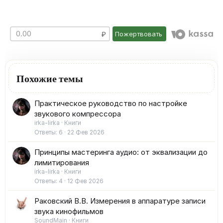
Пожертвовать
Похожие темы
Практическое руководство по настройке
звукового компрессора
irka-lirka
Книги
Ответы
6
22 Фев 2026
Принципы мастеринга аудио: от эквализации до
лимитирования
irka-lirka
Книги
Ответы
4
12 Фев 2026
Раковский В.В. Измерения в аппаратуре записи
звука кинофильмов
SoundMain
Книги