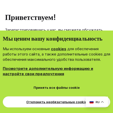
Приветствуем!
Зарегистрировавшись у нас, вы сможете обсуждать,
делиться и отправлять личные сообщения другим
Мы ценим вашу конфиденциальность
членам нашего сообщества.
Мы используем основные
cookies
для обеспечения
Зарегистрироваться сейчас!
работы этого сайта, а также дополнительные cookies для
обеспечения максимального удобства пользователя.
Посмотрите дополнительную информацию и
настройте свои предпочтения
®
Community platform by XenForo
© 2010-2026 XenForo Ltd.
Принять все файлы cookie
Theming with
by:
DohTheme
Cookies
Russian
Обратная связь
Поддержка
Для правообладателей
EN Soundmain
Условия и правила
Отклонить необязательные cookie
RU
Политика конфиденциальности
Помощь
R
S
S