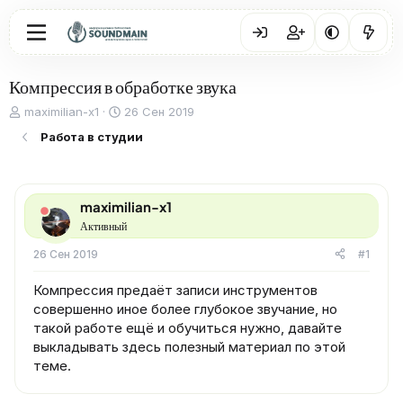
Компрессия в обработке звука
А
Д
maximilian-x1
26 Сен 2019
в
а
Работа в студии
т
т
о
а
р
н
т
а
maximilian-x1
е
ч
м
а
Активный
ы
л
26 Сен 2019
#1
а
Компрессия предаёт записи инструментов
совершенно иное более глубокое звучание, но
такой работе ещё и обучиться нужно, давайте
выкладывать здесь полезный материал по этой
теме.