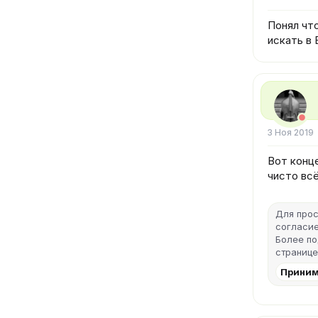
Понял что
искать в 
3 Ноя 2019
Вот конце
чисто всё
Для прос
согласие
Более п
странице
Приним