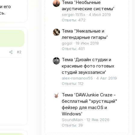
Тема 'Необычные
и его
акустические системы'
сь.
sergei-1515x
4 Июл 2019
Ответы: 472
Тема 'Уникальные и
легендарные гитары'
gogol
19 Июн 2019
Ответы: 401
#2
Тема 'Дизайн студии и
красивые фото готовых
студий звукозаписи'
alex-romanov55
4 Авг 2019
Ответы: 112
Тема 'DAWJunkie Craze -
бесплатный "хрустящий"
фейзер для macOS и
Windows'
SoundMain
12 Янв 2026
Ответы: 39