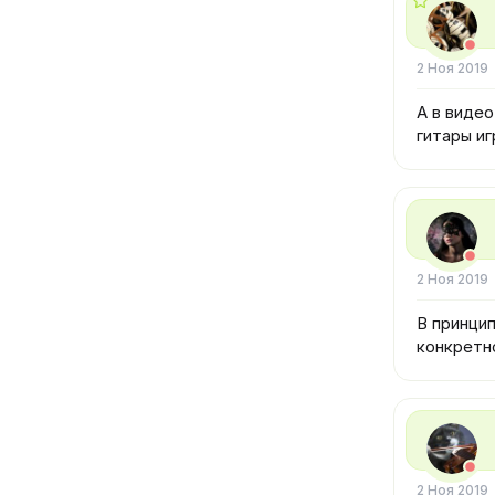
2 Ноя 2019
А в видео
гитары иг
2 Ноя 2019
В принцип
конкретн
2 Ноя 2019