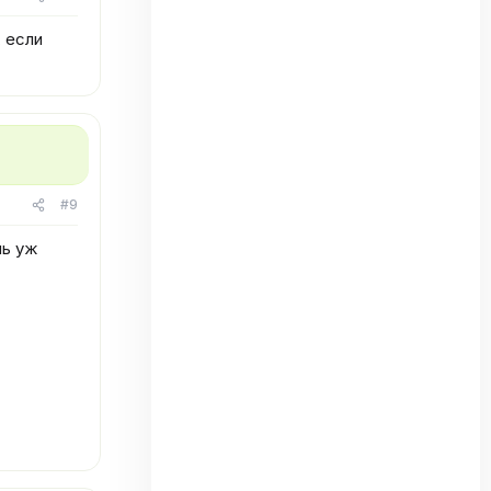
, если
#9
нь уж