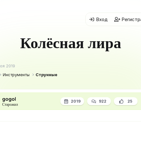
Вход
Регистр
Колёсная лира
Ноя 2019
Инструменты
Струнные
gogol
2019
922
25
Старожил