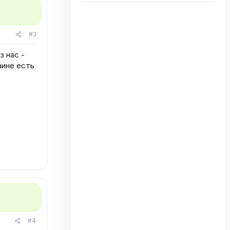
#3
з нас -
аине есть
#4