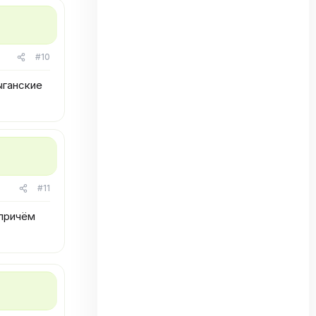
#10
ыганские
#11
 причём