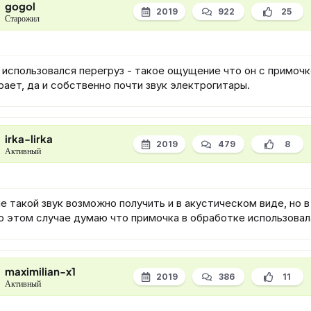
gogol
2019
922
25
Старожил
 использовался перегруз - такое ощущение что он с примочк
рает, да и собственно почти звук электрогитары.
irka-lirka
2019
479
8
Активный
е такой звук возможно получить и в акустическом виде, но в
о этом случае думаю что примочка в обработке использовал
maximilian-x1
2019
386
11
Активный