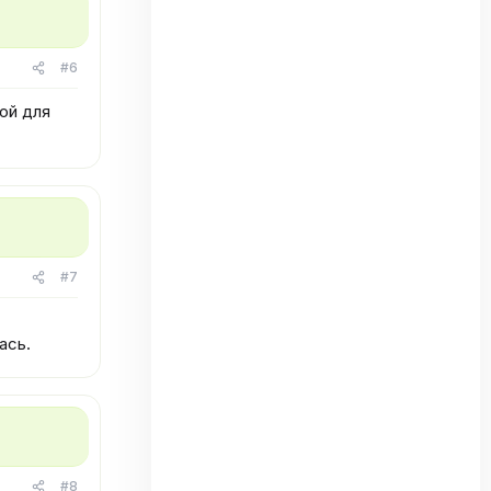
#6
ой для
#7
ась.
#8