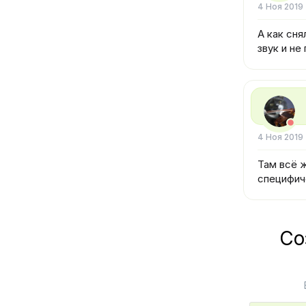
4 Ноя 2019
А как сня
звук и не
4 Ноя 2019
Там всё 
специфич
Со