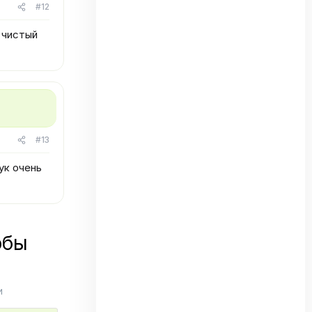
#12
 чистый
#13
ук очень
обы
и