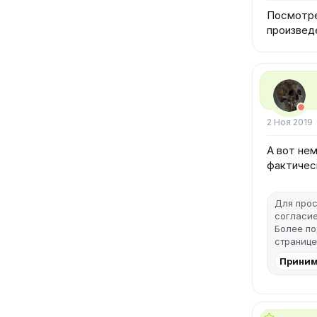
Посмотрел
произведе
2 Ноя 2019
А вот нем
фактичес
Для прос
согласие
Более п
странице
Приним