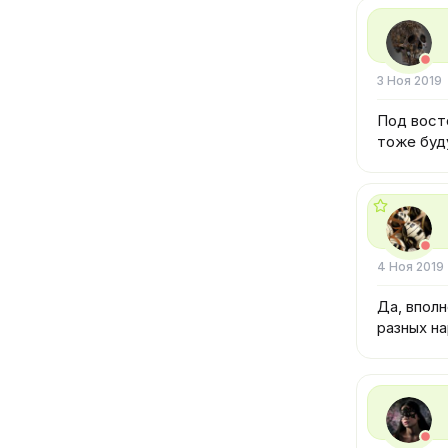
3 Ноя 2019
Под вост
тоже буд
4 Ноя 2019
Да, впол
разных на