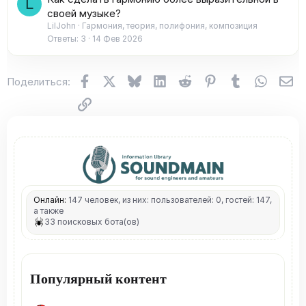
L
своей музыке?
LilJohn
Гармония, теория, полифония, композиция
Ответы
3
14 Фев 2026
Facebook
X (Twitter)
Bluesky
LinkedIn
Reddit
Pinterest
Tumblr
WhatsA
Эл
Поделиться:
Ссылка
Онлайн:
147 человек, из них: пользователей: 0, гостей: 147,
а также
33 поисковых бота(ов)
Популярный контент