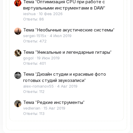
Тема 'Оптимизация CPU при работе с
виртуальными инструментами в DAW'
ieshua
10 Фев 2026
Ответы: 86
Тема 'Необычные акустические системы'
sergei-1515x
4 Июл 2019
Ответы: 472
Тема 'Уникальные и легендарные гитары'
gogol
19 Июн 2019
Ответы: 401
Тема 'Дизайн студии и красивые фото
готовых студий звукозаписи'
alex-romanov55
4 Авг 2019
Ответы: 112
Тема 'Редкие инструменты'
vedlerian
15 Авг 2019
Ответы: 113