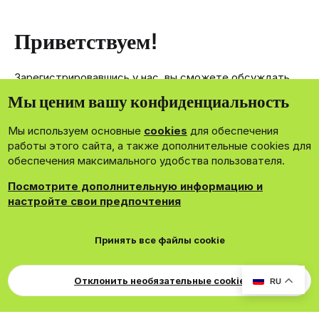
Приветствуем!
Зарегистрировавшись у нас, вы сможете обсуждать,
делиться и отправлять личные сообщения другим
Мы ценим вашу конфиденциальность
членам нашего сообщества.
Мы используем основные
cookies
для обеспечения
Зарегистрироваться сейчас!
работы этого сайта, а также дополнительные cookies для
обеспечения максимального удобства пользователя.
Посмотрите дополнительную информацию и
настройте свои предпочтения
®
Community platform by XenForo
© 2010-2026 XenForo Ltd.
Принять все файлы cookie
Theming with
by:
DohTheme
Cookies
Russian
Обратная связь
Поддержка
Свер
Для правообладателей
EN Soundmain
Условия и правила
Отклонить необязательные cookie
RU
Политика конфиденциальности
Помощь
R
S
S