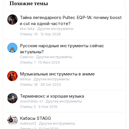
Похожие темы
Тайна легендарного Pultec EQP-1A: почему boost
и cut на одной частоте?
irka-lirka
Другие инструменты
Ответы
10
12 Апр 2026
Русские народные инструменты сейчас
актуальны?
Самсон
Другие инструменты
Ответы
1
13 Июл 2024
Музыкальные инструменты в аниме
ieshua
Другие инструменты
Ответы
18
28 Окт 2020
Терменвокс и хорошая музыка
maximilian-x1
Другие инструменты
Ответы
5
5 Ноя 2019
Кабасы STAGG
melissa12
Другие инструменты
Ответы
2
12 Окт 2020