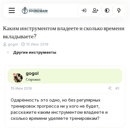
Каким инструментом владеете и сколько времени
вкладываете?
А
Д
gogol
15 Июн 2019
в
а
Другие инструменты
т
т
о
а
р
н
т
а
gogol
е
ч
Старожил
м
а
ы
л
15 Июн 2019
#1
а
Одарённость это одно, но без регулярных
тренировок прогресса ни у кого не будет,
расскажите каким инструментом владеете и
сколько времени уделяете тренировкам?