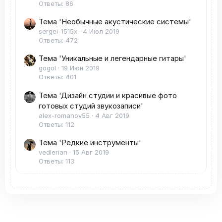
Ответы: 86
Тема 'Необычные акустические системы'
sergei-1515x
4 Июл 2019
Ответы: 472
Тема 'Уникальные и легендарные гитары'
gogol
19 Июн 2019
Ответы: 401
Тема 'Дизайн студии и красивые фото
готовых студий звукозаписи'
alex-romanov55
4 Авг 2019
Ответы: 112
Тема 'Редкие инструменты'
vedlerian
15 Авг 2019
Ответы: 113