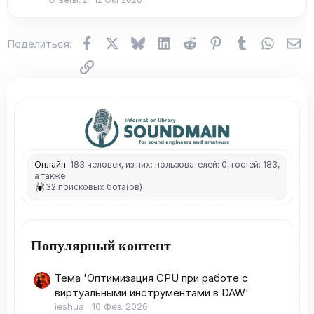
Facebook
X (Twitter)
Bluesky
LinkedIn
Reddit
Pinterest
Tumblr
WhatsA
Эл
Поделиться:
Ссылка
Онлайн:
183 человек, из них: пользователей: 0, гостей: 183,
а также
32 поисковых бота(ов)
Популярный контент
Тема 'Оптимизация CPU при работе с
виртуальными инструментами в DAW'
ieshua
10 Фев 2026