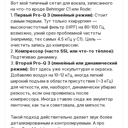
Вот мой типичный сетап для вокала, записанного
на что-то вроде Behringer C1 или Rode:
1.
Первый Pro-Q 3 (линейный режим):
Стоит
самым первым. Тут только «хирургия» —
высокочастотный фильтр (HPF) на 80-100 Гц,
возможно, узкий срез проблемной частоты
(например, тех самых 4.5 кГц у C1). Цель —
очистить запись до компрессии.
2.
Компрессор (часто SSL или что-то тёплое):
Подтягиваю динамику.
3.
Второй Pro-Q 3 (линейный или динамический
режим):
Вот здесь уже «скульптура» и окраска.
Добавляю воздух на 10-12 кГц, иногда легкий
широкий подъем в области присутствия (~3 кГц)
для чёткости, или, наоборот, динамически убираю
резкость, если она проявилась после
компрессора. Иногда ставлю сюда же эмулятор
ленточки, как ты и советовала, для мягкости.
Такой подход действительно делает звук более
детализированным и контролируемым. А про