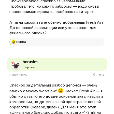
ChowTapeModel спасибо за напоминание!
Пробовал его, но как-то забросил — надо снова
поэкспериментировать, особенно на гитарах.
А ты на каком этапе обычно добавляешь Fresh Air?
До основной эквализации или уже в конце, для
финального блеска?
Bubba
Р
е
а
к
ц
heruvim
и
Старожил
и
:
8 Фев 2026
#14
Спасибо за детальный разбор цепочки — очень
близко к моему workflow!
Насчёт Fresh Air — я
обычно ставлю его
после
основной эквализации и
компрессии, но
до
финальной пространственной
обработки (реверб/дилей). Для меня это этап
«финального блеска»: добавляю всего +1-3 дБ на