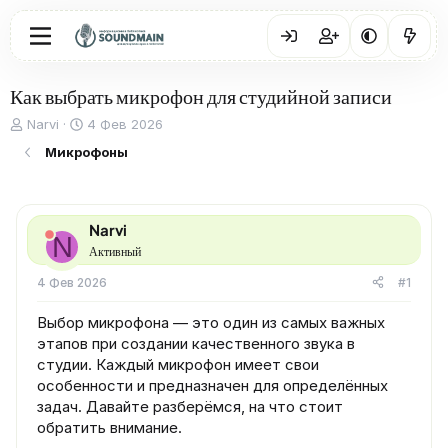
Как выбрать микрофон для студийной записи
А
Д
Narvi
4 Фев 2026
в
а
Микрофоны
т
т
о
а
р
н
т
а
Narvi
е
ч
N
м
а
Активный
ы
л
4 Фев 2026
#1
а
Выбор микрофона — это один из самых важных
этапов при создании качественного звука в
студии. Каждый микрофон имеет свои
особенности и предназначен для определённых
задач. Давайте разберёмся, на что стоит
обратить внимание.