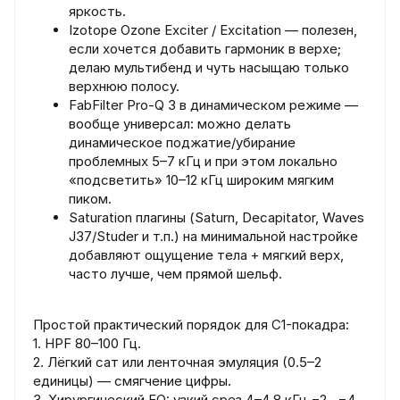
яркость.
Izotope Ozone Exciter / Excitation — полезен,
если хочется добавить гармоник в верхе;
делаю мультибенд и чуть насыщаю только
верхнюю полосу.
FabFilter Pro-Q 3 в динамическом режиме —
вообще универсал: можно делать
динамическое поджатие/убирание
проблемных 5–7 кГц и при этом локально
«подсветить» 10–12 кГц широким мягким
пиком.
Saturation плагины (Saturn, Decapitator, Waves
J37/Studer и т.п.) на минимальной настройке
добавляют ощущение тела + мягкий верх,
часто лучше, чем прямой шельф.
Простой практический порядок для C1-покадра:
1. HPF 80–100 Гц.
2. Лёгкий сат или ленточная эмуляция (0.5–2
единицы) — смягчение цифры.
3. Хирургический EQ: узкий срез 4–4.8 кГц −2…−4