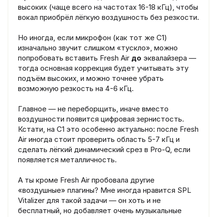
высоких (чаще всего на частотах 16-18 кГц), чтобы
вокал приобрёл лёгкую воздушность без резкости.
Но иногда, если микрофон (как тот же C1)
изначально звучит слишком «тускло», можно
попробовать вставить Fresh Air
до
эквалайзера —
тогда основная коррекция будет учитывать эту
подъём высоких, и можно точнее убрать
возможную резкость на 4-6 кГц.
Главное — не переборщить, иначе вместо
воздушности появится цифровая зернистость.
Кстати, на C1 это особенно актуально: после Fresh
Air иногда стоит проверить область 5-7 кГц и
сделать лёгкий динамический срез в Pro-Q, если
появляется металличность.
А ты кроме Fresh Air пробовала другие
«воздушные» плагины? Мне иногда нравится SPL
Vitalizer для такой задачи — он хоть и не
бесплатный, но добавляет очень музыкальные