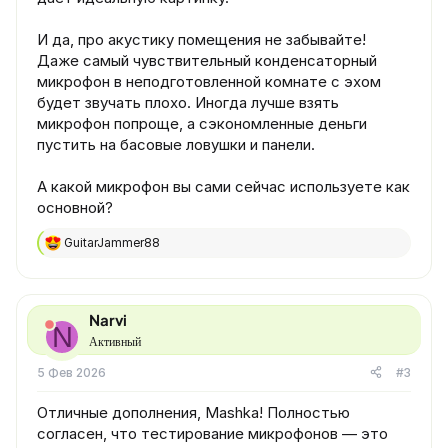
И да, про акустику помещения не забывайте!
Даже самый чувствительный конденсаторный
микрофон в неподготовленной комнате с эхом
будет звучать плохо. Иногда лучше взять
микрофон попроще, а сэкономленные деньги
пустить на басовые ловушки и панели.
А какой микрофон вы сами сейчас используете как
основной?
GuitarJammer88
Р
е
а
к
ц
Narvi
N
и
Активный
и
:
5 Фев 2026
#3
Отличные дополнения, Mashka! Полностью
согласен, что тестирование микрофонов — это