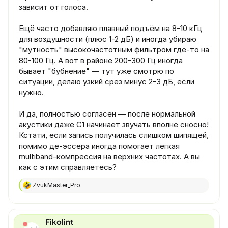
зависит от голоса.
Ещё часто добавляю плавный подъём на 8-10 кГц
для воздушности (плюс 1-2 дБ) и иногда убираю
"мутность" высокочастотным фильтром где-то на
80-100 Гц. А вот в районе 200-300 Гц иногда
бывает "бубнение" — тут уже смотрю по
ситуации, делаю узкий срез минус 2-3 дБ, если
нужно.
И да, полностью согласен — после нормальной
акустики даже C1 начинает звучать вполне сносно!
Кстати, если запись получилась слишком шипящей,
помимо де-эссера иногда помогает легкая
multiband-компрессия на верхних частотах. А вы
как с этим справляетесь?
ZvukMaster_Pro
Р
е
а
к
Fikolint
ц