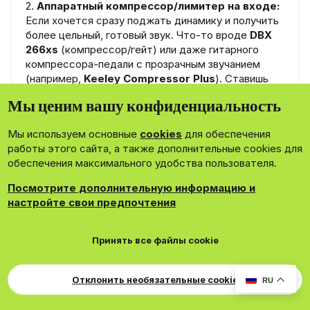
2.
Аппаратный компрессор/лимитер на входе:
Если хочется сразу поджать динамику и получить
более цельный, готовый звук. Что-то вроде
DBX
266xs
(компрессор/гейт) или даже гитарного
компрессора-педали с прозрачным звучанием
(например,
Keeley Compressor Plus
). Ставишь
легкую компрессию (ratio 2:1-3:1, медленную атаку,
Мы ценим вашу конфиденциальность
быстрое восстановление), и запись уже приходит
более «причёсанной».
Мы используем основные
cookies
для обеспечения
работы этого сайта, а также дополнительные cookies для
3.
Аппаратный эквалайзер:
Это уже для
обеспечения максимального удобства пользователя.
продвинутого сетапа. Но если есть возможность,
например, подключить через процессор-
Посмотрите дополнительную информацию и
канальную полосу (что-то вроде
Klark Teknik
настройте свои предпочтения
EQP-KT
— клон Pultec), можно сразу на этапе
записи добавить тот самый «воздух» (подъем на
12-16 кГц) или скорректировать НЧ/НЧ-мид, с
Принять все файлы cookie
которым C1 иногда капризничает.
Отклонить необязательные cookie
Как это встраиваю в цепочку:
RU
Микрофон (C1) ->
Предусилитель с окрасом
->