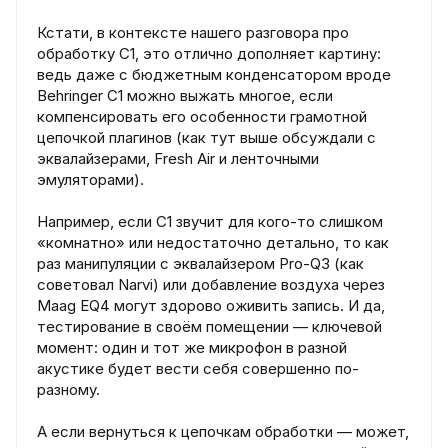
Кстати, в контексте нашего разговора про
обработку C1, это отлично дополняет картину:
ведь даже с бюджетным конденсатором вроде
Behringer C1 можно выжать многое, если
компенсировать его особенности грамотной
цепочкой плагинов (как тут выше обсуждали с
эквалайзерами, Fresh Air и ленточными
эмуляторами).
Например, если C1 звучит для кого-то слишком
«комнатно» или недостаточно детально, то как
раз манипуляции с эквалайзером Pro-Q3 (как
советовал Narvi) или добавление воздуха через
Maag EQ4 могут здорово оживить запись. И да,
тестирование в своём помещении — ключевой
момент: один и тот же микрофон в разной
акустике будет вести себя совершенно по-
разному.
А если вернуться к цепочкам обработки — может,