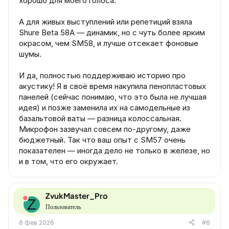
хорошо для моего голоса.
А для живых выступлений или репетиций взяла
Shure Beta 58A — динамик, но с чуть более ярким
окрасом, чем SM58, и лучше отсекает фоновые
шумы.
И да, полностью поддерживаю историю про
акустику! Я в своё время накупила пенопластовых
панелей (сейчас понимаю, что это была не лучшая
идея) и позже заменила их на самодельные из
базальтовой ваты — разница колоссальная.
Микрофон зазвучал совсем по-другому, даже
бюджетный. Так что ваш опыт с SM57 очень
показателен — иногда дело не только в железе, но
и в том, что его окружает.
ZvukMaster_Pro
Z
Пользователь
6 Фев 2026
#6