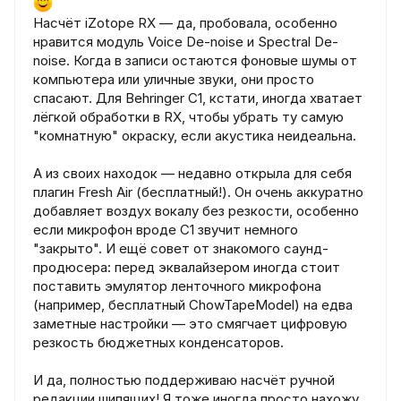
Насчёт iZotope RX — да, пробовала, особенно
нравится модуль Voice De-noise и Spectral De-
noise. Когда в записи остаются фоновые шумы от
компьютера или уличные звуки, они просто
спасают. Для Behringer C1, кстати, иногда хватает
лёгкой обработки в RX, чтобы убрать ту самую
"комнатную" окраску, если акустика неидеальна.
А из своих находок — недавно открыла для себя
плагин Fresh Air (бесплатный!). Он очень аккуратно
добавляет воздух вокалу без резкости, особенно
если микрофон вроде C1 звучит немного
"закрыто". И ещё совет от знакомого саунд-
продюсера: перед эквалайзером иногда стоит
поставить эмулятор ленточного микрофона
(например, бесплатный ChowTapeModel) на едва
заметные настройки — это смягчает цифровую
резкость бюджетных конденсаторов.
И да, полностью поддерживаю насчёт ручной
редакции шипящих! Я тоже иногда просто нахожу