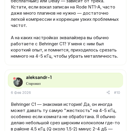
бесплатный!) или Delay — зависит от трека.
Кстати, если вокал записан на Rode NT1-A, часто
даже много плагинов не нужно — достаточно
легкой компрессии и коррекции узких проблемных
частот.
А на каких настройках эквалайзера вы обычно
работаете с Behringer C1? У меня с ним был
короткий опыт, и помнится, приходилось срезать
немного на 4-5 кГц, чтобы убрать металличность.
aleksandr-1
Старожил
6 Фев 2026
#10
Behringer C1 — знакомая история! Да, он иногда
может давать ту самую "жесткость" на 4-5 кГц,
особенно если комната не обработана. Я обычно
делаю небольшой срез широким колоколом где-то
в районе 4.5 кГц (Q около 1.5-2) минус 2-4 дБ —