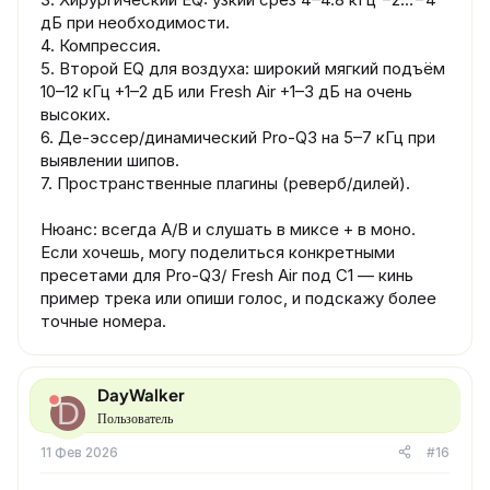
дБ при необходимости.
4. Компрессия.
5. Второй EQ для воздуха: широкий мягкий подъём
10–12 кГц +1–2 дБ или Fresh Air +1–3 дБ на очень
высоких.
6. Де-эссер/динамический Pro-Q3 на 5–7 кГц при
выявлении шипов.
7. Пространственные плагины (реверб/дилей).
Нюанс: всегда A/B и слушать в миксе + в моно.
Если хочешь, могу поделиться конкретными
пресетами для Pro-Q3/ Fresh Air под C1 — кинь
пример трека или опиши голос, и подскажу более
точные номера.
DayWalker
D
Пользователь
11 Фев 2026
#16