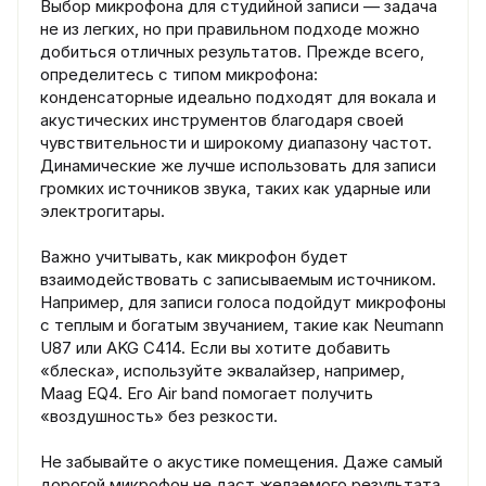
Выбор микрофона для студийной записи — задача
не из легких, но при правильном подходе можно
добиться отличных результатов. Прежде всего,
определитесь с типом микрофона:
конденсаторные идеально подходят для вокала и
акустических инструментов благодаря своей
чувствительности и широкому диапазону частот.
Динамические же лучше использовать для записи
громких источников звука, таких как ударные или
электрогитары.
Важно учитывать, как микрофон будет
взаимодействовать с записываемым источником.
Например, для записи голоса подойдут микрофоны
с теплым и богатым звучанием, такие как Neumann
U87 или AKG C414. Если вы хотите добавить
«блеска», используйте эквалайзер, например,
Maag EQ4. Его Air band помогает получить
«воздушность» без резкости.
Не забывайте о акустике помещения. Даже самый
дорогой микрофон не даст желаемого результата