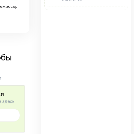
режиссер.
обы
и
ся
 здесь.