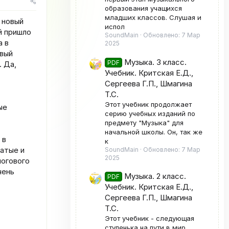
р
образования учащихся
и
младших классов. Слушая и
я
 новый
испол
й пришло
SoundMain
Обновлено:
7 Мар
а в
2025
овый
Музыка. 3 класс.
PDF
 Да,
Учебник. Критская Е.Д.,
Сергеева Г.П., Шмагина
Т.С.
Этот учебник продолжает
ые
серию учебных изданий по
предмету "Музыка" для
начальной школы. Он, так же
 в
к
атые и
SoundMain
Обновлено:
7 Мар
2025
логового
чень
Музыка. 2 класс.
PDF
Учебник. Критская Е.Д.,
Сергеева Г.П., Шмагина
Т.С.
Этот учебник - следующая
ступенька на пути в мир