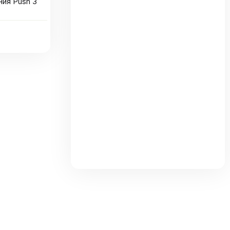
ния Push 3
та