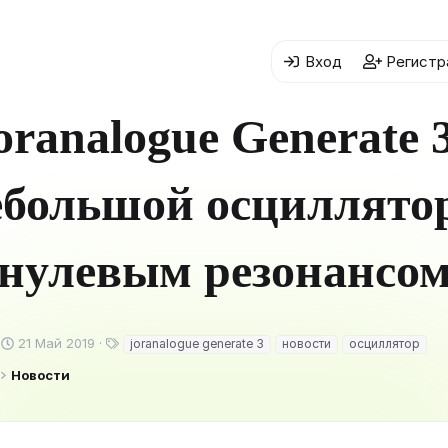
Вход
Регистр
oranalogue Generate 3
ебольшой осциллятор
нулевым резонансо
Д
Т
21 Май 2019
joranalogue generate 3
новости
осциллятор
а
е
Новости
т
г
а
и
н
а