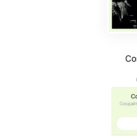
Со
С
Создайт