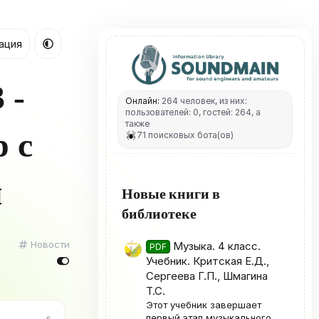
ация
 -
Онлайн:
264 человек, из них:
пользователей: 0, гостей: 264, а
также
 с
71 поисковых бота(ов)
м
Новые книги в
библиотеке
К
Новости
Музыка. 4 класс.
PDF
а
Учебник. Критская Е.Д.,
т
Сергеева Г.П., Шмагина
е
Т.С.
г
Этот учебник завершает
о
первый этап музыкального