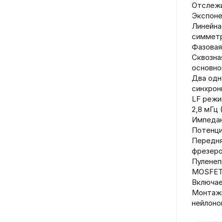
Отслежи
Экспоне
Линейна
симметр
Фазовая
Сквозна
основно
Два одн
синхрон
LF режи
2,8 мГц 
Импедан
Потенци
Передня
фрезеро
Пуленеп
MOSFET
Включае
Монтажн
нейлоно