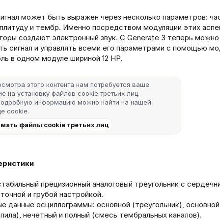
игнал может быть выражен через несколько параметров: ча
мплитуду и тембр. Именно посредством модуляции этих аспе
торы создают электронный звук. С Generate 3 теперь можно
ть сигнал и управлять всеми его параметрами с помощью мо
оль в одном модуле шириной 12 HP.
осмотра этого контента нам потребуется ваше
е на установку файлов cookie третьих лиц.
подробную информацию можно найти на нашей
е cookie
.
мать файлы cookie третьих лиц
еристики
табильный прецизионный аналоговый треугольник с сердечн
 точной и грубой настройкой.
е данные осциллограммы: основной (треугольник), основной 
(пила), нечетный и полный (смесь тембральных каналов).