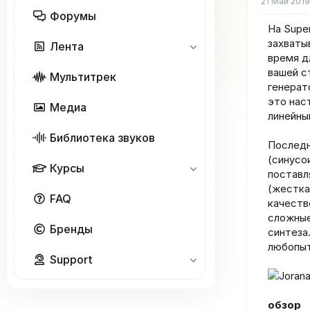
е
21 Май 2019
м
Форумы
ы
На Supe
захваты
Лента
время д
вашей с
Мультитрек
генерат
это нас
Медиа
линейны
Библиотека звуков
Последн
(синусо
Курсы
поставл
(жестка
FAQ
качеств
сложные
Бренды
синтеза
любопыт
Support
обзор