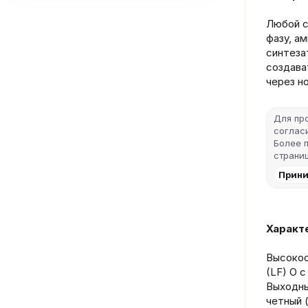
Любой с
фазу, а
синтеза
создава
через н
Для пр
согласи
Более 
страниц
Прини
Характ
Высокос
(LF) O с
Выходны
четный 