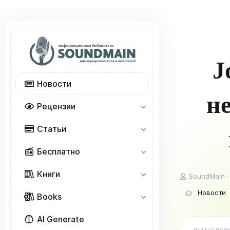
J
Новости
н
Рецензии
Статьи
Бесплатно
Книги
А
SoundMain
в
Новости
т
Books
о
р
AI Generate
т