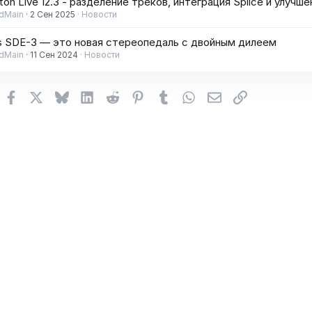
ton Live 12.3 - разделение треков, интеграция Splice и улучше
dMain
2 Сен 2025
Новости
s SDE-3 — это новая стереопедаль с двойным дилеем
dMain
11 Сен 2024
Новости
Facebook
X (Twitter)
Bluesky
LinkedIn
Reddit
Pinterest
Tumblr
WhatsApp
Электронная поч
Ссылка