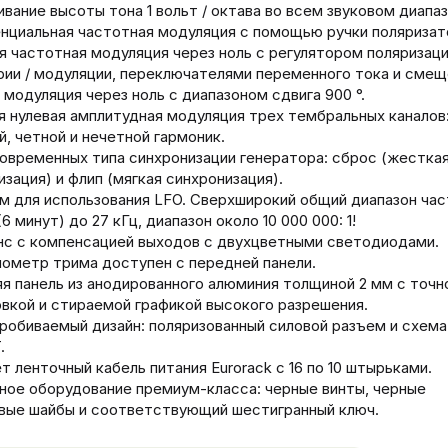
вание высоты тона 1 вольт / октава во всем звуковом диапаз
нциальная частотная модуляция с помощью ручки поляризат
я частотная модуляция через ноль с регулятором поляризац
ии / модуляции, переключателями переменного тока и смещ
 модуляция через ноль с диапазоном сдвига 900 °.
я нулевая амплитудная модуляция трех тембральных каналов
й, четной и нечетной гармоник.
овременных типа синхронизации генератора: сброс (жестка
изация) и флип (мягкая синхронизация).
м для использования LFO. Сверхширокий общий диапазон час
(6 минут) до 27 кГц, диапазон около 10 000 000: 1!
с с компенсацией выходов с двухцветными светодиодами.
ометр трима доступен с передней панели.
я панель из анодированного алюминия толщиной 2 мм с точн
вкой и стираемой графикой высокого разрешения.
робиваемый дизайн: поляризованный силовой разъем и схем
.
т ленточный кабель питания Eurorack с 16 по 10 штырьками.
ое оборудование премиум-класса: черные винты, черные
вые шайбы и соответствующий шестигранный ключ.