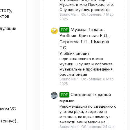
Музыки, в мир Прекрасного.
Слушая музыку, рассматр
стоту,
SoundMain
Обновлено:
7 Мар
ктов
2025
дуляции
Музыка. 1 класс.
PDF
Учебник. Критская Е.Д.,
Сергеева Г.П., Шмагина
Т.С.
Учебник вводит
первоклассника в мир
музыки. Слушая и исполняя
музыкальные произведения,
рассматривая
SoundMain
Обновлено:
6 Мар
2025
Сведение тяжелой
PDF
музыки
Рекомендации по сведению с
иком VC
учетом рока, хардкора и
металла, которые помогут
(синус),
вывести ваши миксы на...
SoundMain
Обновлено:
24 Фев