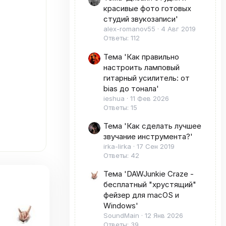
красивые фото готовых
студий звукозаписи'
alex-romanov55
4 Авг 2019
Ответы: 112
Тема 'Как правильно
настроить ламповый
гитарный усилитель: от
bias до тонала'
ieshua
11 Фев 2026
Ответы: 15
Тема 'Как сделать лучшее
звучание инструмента?'
irka-lirka
17 Сен 2019
Ответы: 42
Тема 'DAWJunkie Craze -
бесплатный "хрустящий"
фейзер для macOS и
Windows'
SoundMain
12 Янв 2026
Ответы: 39