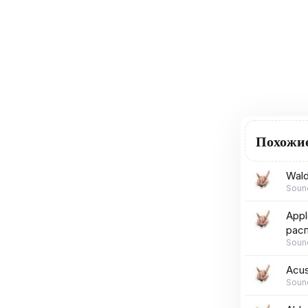
Похожи
Wald
Soun
Appl
расп
Soun
Acus
Soun