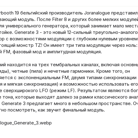
ч
а
л
rbooth 19 бельгийский производитель Joranalogue представил
а
вающий модуль. После Filter 8 и других более мелких модуле
ля универсального генератора, который занимает мало мест
тойке. Generate 3 - это новый 12-сильный треугольно-аналог
ор с возможностями модуляции с глубоким нулевым уровнем.
тоящий монстр TZ! Он имеет три типа модуляции через ноль:
й FM, фазовый мод и амплитудная модуляция.
ий находится на трех тембральных каналах, включая основн
иды), четные (пила) и нечетные гармоники. Кроме того, он
яется с экспоненциальным FM, двумя типами синхронизации
я и мягкая синхронизация) и возможностью использовать его
е сверхширокого LFO (режим LF). Результатом являются бог
 тона, которые выходят далеко за рамки классического ана
. Generate 3 предлагает много в небольшом пространстве. О
но посмотреть, как звучит финальный модуль.