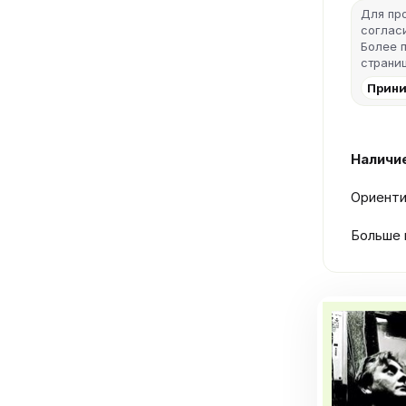
Для пр
согласи
Более 
страниц
Прини
Наличие
Ориенти
Больше 