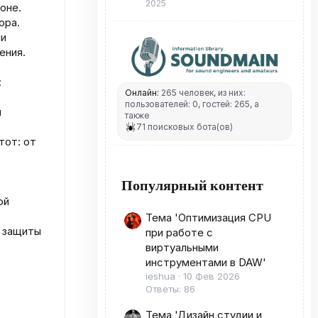
2025
оне.
ора.
ии
ения.
:
Онлайн:
265 человек, из них:
пользователей: 0, гостей: 265, а
я
также
71 поисковых бота(ов)
тот: от
Популярный контент
ой
Тема 'Оптимизация CPU
а защиты
при работе с
виртуальными
инструментами в DAW'
ieshua
10 Фев 2026
Ответы: 86
Тема 'Дизайн студии и