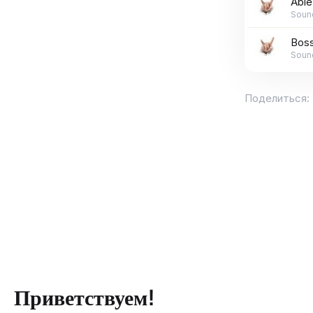
Able
Soun
Bos
Soun
Поделиться:
Приветствуем!