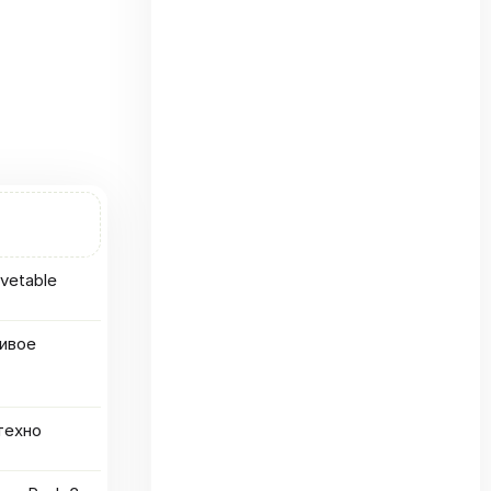
vetable
живое
техно