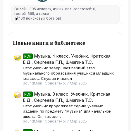
Онлайн:
395 человек, из них: пользователей: 0,
гостей: 395, а также
100 поисковых бота(ов)
Новые книги в библиотеке
Музыка. 4 класс. Учебник. Критская
PDF
Е.Д., Сергеева Г.П., Шмагина Т.С.
Этот учебник завершает первый этап
музыкального образования учащихся младших
классов. Слушая и испол
SoundMain
Обновлено:
7 Мар 2025
Музыка. 3 класс. Учебник. Критская
PDF
Е.Д., Сергеева Г.П., Шмагина Т.С.
Этот учебник продолжает серию учебных
изданий по предмету "Музыка" для начальной
школы. Он, так же к
SoundMain
Обновлено:
7 Мар 2025