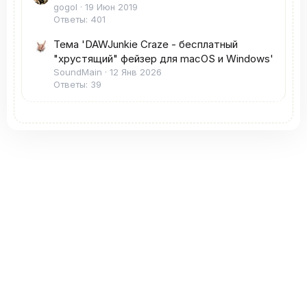
gogol
19 Июн 2019
Ответы: 401
Тема 'DAWJunkie Craze - бесплатный
"хрустящий" фейзер для macOS и Windows'
SoundMain
12 Янв 2026
Ответы: 39