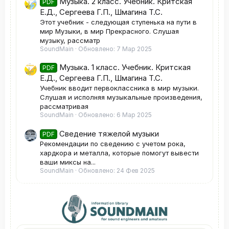
Музыка. 2 класс. Учебник. Критская
PDF
Е.Д., Сергеева Г.П., Шмагина Т.С.
Этот учебник - следующая ступенька на пути в
мир Музыки, в мир Прекрасного. Слушая
музыку, рассматр
SoundMain
Обновлено:
7 Мар 2025
Музыка. 1 класс. Учебник. Критская
PDF
Е.Д., Сергеева Г.П., Шмагина Т.С.
Учебник вводит первоклассника в мир музыки.
Слушая и исполняя музыкальные произведения,
рассматривая
SoundMain
Обновлено:
6 Мар 2025
Сведение тяжелой музыки
PDF
Рекомендации по сведению с учетом рока,
хардкора и металла, которые помогут вывести
ваши миксы на...
SoundMain
Обновлено:
24 Фев 2025