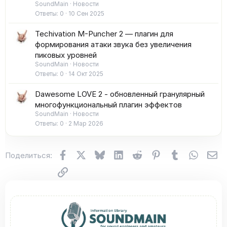
SoundMain
Новости
Ответы
0
10 Сен 2025
Techivation M-Puncher 2 — плагин для
формирования атаки звука без увеличения
пиковых уровней
SoundMain
Новости
Ответы
0
14 Окт 2025
Dawesome LOVE 2 - обновленный гранулярный
многофункциональный плагин эффектов
SoundMain
Новости
Ответы
0
2 Мар 2026
Facebook
X (Twitter)
Bluesky
LinkedIn
Reddit
Pinterest
Tumblr
WhatsA
Эл
Поделиться:
Ссылка