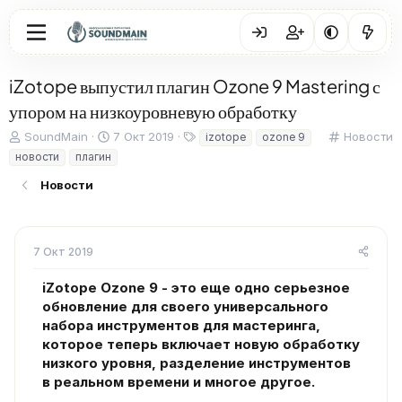
iZotope выпустил плагин Ozone 9 Mastering с
упором на низкоуровневую обработку
А
Д
Т
К
SoundMain
7 Окт 2019
Новости
izotope
ozone 9
в
а
е
а
новости
плагин
т
т
г
т
о
а
и
е
Новости
р
н
г
т
а
о
е
ч
р
м
а
и
7 Окт 2019
ы
л
я
а
iZotope Ozone 9 - это еще одно серьезное
обновление для своего универсального
набора инструментов для мастеринга,
которое теперь включает новую обработку
низкого уровня, разделение инструментов
в реальном времени и многое другое.