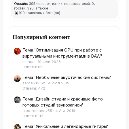
Онлайн:
395 человек, из них: пользователей: 0,
гостей: 395, а также
100 поисковых бота(ов)
Популярный контент
Тема 'Оптимизация CPU при работе с
виртуальными инструментами в DAW'
ieshua
10 Фев 2026
Ответы: 86
Тема 'Необычные акустические системы'
sergei-1515x
4 Июл 2019
Ответы: 472
Тема 'Дизайн студии и красивые фото
готовых студий звукозаписи'
alex-romanov55
4 Авг 2019
Ответы: 112
Тема 'Уникальные и легендарные гитары'