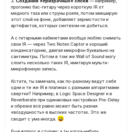
3.
Создание «призрачных» слоёв
— например,
прогоняю бас-гитару через короткую IR от
медного таза или струны рояля, потом микширую
этот слой на фоне, добавляет зернистости и
артефактов, которых синтезом не добиться.
А с гитарными кабинетами вообще люблю снимать
свои IR — через Two Notes Captor и хороший
конденсаторник, двигая микрофон буквально на
сантиметры. Потом в том же Wall of Sound могу
слоить несколько таких IR, имитируя мульти-
микрофонную запись.
Кстати, ты замечала, как по-разному ведут себя
одни и те же IR в плагинах с разными алгоритмами
свертки? Например, в Logic Space Designer и в
Reverberate при одинаковых настройках Pre-Delay
и обрезке всё равно может быть разная
«воздушность» в высоких частотах. Это же
сводит с ума иногда.
Ещё вопрос в студию: а ты когда-нибудь