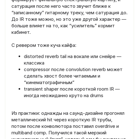
сатурация после него часто звучит ближе к
“записанному” гитарному треку, чем сатурация до.
До IR тоже можно, но это уже другой характер —
больше влияет на то, как “усилитель” кормит
кабинет.
С ревером тоже куча кайфа:
distorted reverb tail на вокале или снейре —
классика
compressor после convolution reverb может
сделать хвост более читаемым и
“кинематографичным”
transient shaper после короткой room IR —
иногда неожиданно круто на drums
Из практики: однажды на саунд-дизайне прогонял
металлический hit через короткую IR трубы,
потом после конволютора поставил overdrive и
multiband comp. Получился такой мерзкий