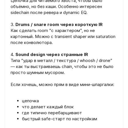
Цепочка для читаемого хвоста, чтобы было
объёмно, но без каши. Особенно интересен
sidechain после ревера и dynamic EQ.
3.
Drums / snare room через короткую IR
Как сделать room “с характером”, но не
картонный. Можно с transient shaper или saturation
после конволютора.
4.
Sound design через странные IR
Типа “удар в металл / текстура / whoosh / drone”
— как ты выстраиваешь chain, чтобы это не было
просто шумным мусором.
Если хочешь, можно прям в виде мини-шпаргалки:
цепочка
что делает каждый блок
где типично перебарщивают
быстрый safe-старт по настройкам