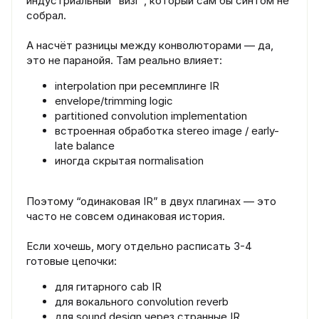
индустриальный “визг”, который сам бы синтом не
собрал.
А насчёт разницы между конволюторами — да,
это не паранойя. Там реально влияет:
interpolation при ресемплинге IR
envelope/trimming logic
partitioned convolution implementation
встроенная обработка stereo image / early-
late balance
иногда скрытая normalisation
Поэтому “одинаковая IR” в двух плагинах — это
часто не совсем одинаковая история.
Если хочешь, могу отдельно расписать 3-4
готовые цепочки:
для гитарного cab IR
для вокального convolution reverb
для sound design через странные IR.