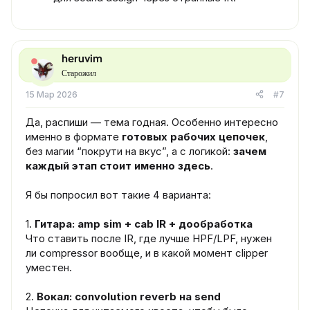
heruvim
Старожил
15 Мар 2026
#7
Да, распиши — тема годная. Особенно интересно
именно в формате
готовых рабочих цепочек
,
без магии “покрути на вкус”, а с логикой:
зачем
каждый этап стоит именно здесь
.
Я бы попросил вот такие 4 варианта:
1.
Гитара: amp sim + cab IR + дообработка
Что ставить после IR, где лучше HPF/LPF, нужен
ли compressor вообще, и в какой момент clipper
уместен.
2.
Вокал: convolution reverb на send