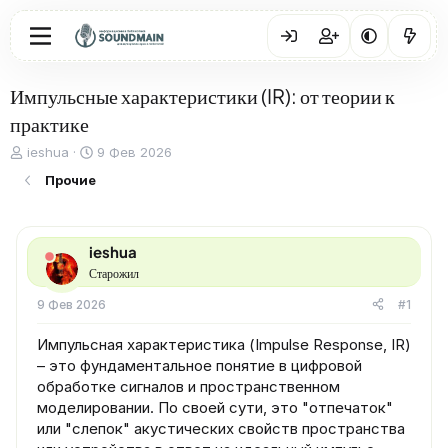
Импульсные характеристики (IR): от теории к
практике
А
Д
ieshua
9 Фев 2026
в
а
Прочие
т
т
о
а
р
н
т
а
ieshua
е
ч
Старожил
м
а
ы
л
9 Фев 2026
#1
а
Импульсная характеристика (Impulse Response, IR)
– это фундаментальное понятие в цифровой
обработке сигналов и пространственном
моделировании. По своей сути, это "отпечаток"
или "слепок" акустических свойств пространства