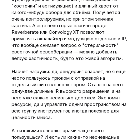
"косточки" и артикуляцию) и длинный хвост от
какого-нибудь собора для объёма. Получается
очень контролируемая, но при этом эпичная
картина. А ещё некоторые плагины вроде
Reverberate или Convology XT позволяют
применять эквалайзер и модуляцию отдельно к IR,
что вообще снимает вопрос о "стерильности"
сверточной реверберации — можно добавить
лёгкую хаотичность, будто это живой алгоритм.
Насчёт нагрузки: да, рендеринг спасает, но я ещё
часто пользуюсь трюком с отправкой на
отдельный шин с конволютором. Ставлю на него
одну-две длинные IR высокого разрешения, а на
него уже сажаю несколько дорожек. Экономит
ресурсы, да и управлять одним пространством на
всю группу инструментов иногда полезнее для
цельности микса.
А ты какими конволюторами чаще всего
пользуешься? И есть ли какие-то неочевидные