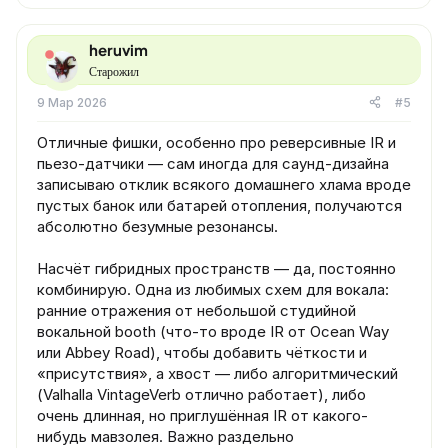
heruvim
Старожил
9 Мар 2026
#5
Отличные фишки, особенно про реверсивные IR и
пьезо-датчики — сам иногда для саунд-дизайна
записываю отклик всякого домашнего хлама вроде
пустых банок или батарей отопления, получаются
абсолютно безумные резонансы.
Насчёт гибридных пространств — да, постоянно
комбинирую. Одна из любимых схем для вокала:
ранние отражения от небольшой студийной
вокальной booth (что-то вроде IR от Ocean Way
или Abbey Road), чтобы добавить чёткости и
«присутствия», а хвост — либо алгоритмический
(Valhalla VintageVerb отлично работает), либо
очень длинная, но приглушённая IR от какого-
нибудь мавзолея. Важно раздельно