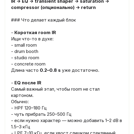
IR → EQ → transient shaper → saturation →
compressor (опционально) → return
### Что делает каждый блок
-
Короткая room IR
Ищи что-то в духе:
- small room
- drum booth
- studio room
- concrete room
Длина часто
0.2–0.8 s
уже достаточно.
-
EQ после IR
Самый важный этап, чтобы room не стал
картоном.
Обычно:
- HPF 120–180 Гц
- чуть прибрать 250–500 Гц
- если нужно характер — можно добавить 1–2 dB в
1.5–3 кГц
- LPF 7–10 кГц, если хвост слишком стеклянный