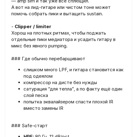
— amp sim и так уже всё сплющил.
А вот на лид-гитаре или чистом тоне может
помочь собрать пики и вытащить sustain.
-
Clipper / limiter
Хорош на плотных ритмах, чтобы поджать
отдельные пики медиатора и усадить гитару в
микс без явного pumping.
### Где обычно перебарщивают
слишком много LPF, и гитара становится как
под одеялом
компрессор на дисте без нужды
сатурация “для тепла”, а по факту ещё один
слой песка
попытка эквалайзером спасти плохой IR
вместо замены IR
### Safe-старт
HPF:
80 Гц, 12 dB/oct