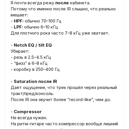
Я почти всегда режу
после
кабинета.
Потому что именно после IR слышно, что реально
мешает:
-
HPF:
обычно 70–100 Гц
-
LPF:
обычно 6–10 кГц
Для плотного рока часто 7–8 кГц уже хватает.
-
Notch EQ / tilt EQ
Убирает:
- резь в 2.5–4.5 кГц
- “физз” в 6–8 кГц
- коробку в 250–400 Гц
-
Saturation после IR
Даёт ощущение, что трек прошёл через реальный
тракт/пред/консоль.
После IR она звучит более “record-like”, чем до.
-
Compressor
Не всегда нужен.
На ритм-гитаре часто компрессор вообще лишний