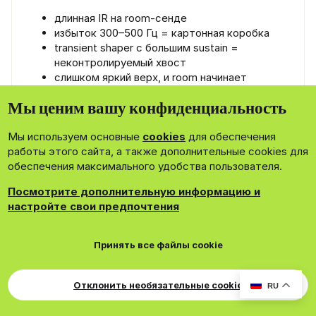
длинная IR на room-сенде
избыток 300–500 Гц = картонная коробка
transient shaper с большим sustain =
неконтролируемый хвост
слишком яркий верх, и room начинает
шуршать вместо “дышать”
Мы ценим вашу конфиденциальность
### Safe-старт
Мы используем основные
cookies
для обеспечения
работы этого сайта, а также дополнительные cookies для
IR length:
0.3–0.6 s
обеспечения максимального удобства пользователя.
HPF:
150 Гц
Dip:
-2/-4 dB в 350 Гц
Посмотрите дополнительную информацию и
Transient shaper:
настройте свои предпочтения
attack +10–20%
sustain +5–10%
Принять все файлы cookie
Saturation:
drive скромный
Comp (если нужен):
Отклонить необязательные cookie
RU
ratio 4:1