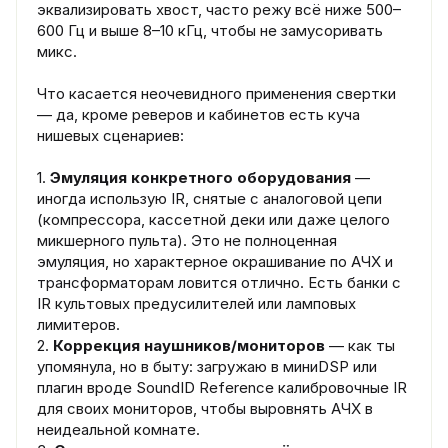
эквализировать хвост, часто режу всё ниже 500–
600 Гц и выше 8–10 кГц, чтобы не замусоривать
микс.
Что касается неочевидного применения свертки
— да, кроме реверов и кабинетов есть куча
нишевых сценариев:
1.
Эмуляция конкретного оборудования
—
иногда использую IR, снятые с аналоговой цепи
(компрессора, кассетной деки или даже целого
микшерного пульта). Это не полноценная
эмуляция, но характерное окрашивание по АЧХ и
трансформаторам ловится отлично. Есть банки с
IR культовых предусилителей или ламповых
лимитеров.
2.
Коррекция наушников/мониторов
— как ты
упомянула, но в быту: загружаю в миниDSP или
плагин вроде SoundID Reference калибровочные IR
для своих мониторов, чтобы выровнять АЧХ в
неидеальной комнате.