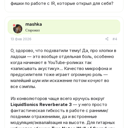
фишки по работе с IR, которые открыл для себя?
mashka
Старожил
13 Фев 2026
#4
О, здорово, что подхватили тему! Да, про хлопки в
ладоши — это вообще отдельная боль, особенно
когда начинают в YouTube-роликах так
«записывать акустику»... Качество микрофона и
предусилителя тоже играет огромную роль —
малейший шум или искажение потом кочуют во
все сэмплы.
Из конволюторов чаще всего кручусь вокруг
LiquidSonics Reverberate 3
— у него просто
фантастическая гибкость в работе с ранними/
поздними отражениями, да и встроенные
модуляция/эквалайзация на высоте. Для гитарных