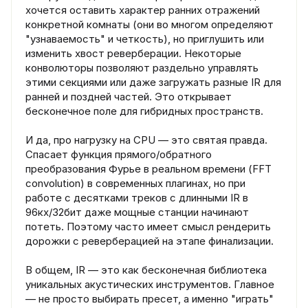
хочется оставить характер ранних отражений
конкретной комнаты (они во многом определяют
"узнаваемость" и четкость), но приглушить или
изменить хвост реверберации. Некоторые
конволюторы позволяют раздельно управлять
этими секциями или даже загружать разные IR для
ранней и поздней частей. Это открывает
бесконечное поле для гибридных пространств.
И да, про нагрузку на CPU — это святая правда.
Спасает функция прямого/обратного
преобразования Фурье в реальном времени (FFT
convolution) в современных плагинах, но при
работе с десятками треков с длинными IR в
96кх/32бит даже мощные станции начинают
потеть. Поэтому часто имеет смысл рендерить
дорожки с реверберацией на этапе финализации.
В общем, IR — это как бесконечная библиотека
уникальных акустических инструментов. Главное
— не просто выбирать пресет, а именно "играть"