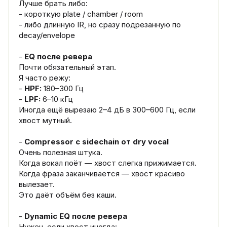
Лучше брать либо:
- короткую plate / chamber / room
- либо длинную IR, но сразу подрезанную по
decay/envelope
-
EQ после ревера
Почти обязательный этап.
Я часто режу:
-
HPF:
180–300 Гц
-
LPF:
6–10 кГц
Иногда ещё вырезаю 2–4 дБ в 300–600 Гц, если
хвост мутный.
-
Compressor с sidechain от dry vocal
Очень полезная штука.
Когда вокал поёт — хвост слегка прижимается.
Когда фраза заканчивается — хвост красиво
вылезает.
Это даёт объём без каши.
-
Dynamic EQ после ревера
Нужен, если хвост иногда: