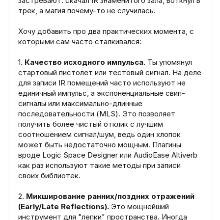
застревают: скачал IR знаменитого зала, воткнул в
трек, а магия почему-то не случилась.
Хочу добавить про два практических момента, с
которыми сам часто сталкивался:
1.
Качество исходного импульса.
Ты упомянул
стартовый пистолет или тестовый сигнал. На деле
для записи IR помещений часто используют не
единичный импульс, а экспоненциальные свип-
сигналы или максимально-длинные
последовательности (MLS). Это позволяет
получить более чистый отклик с лучшим
соотношением сигнал/шум, ведь один хлопок
может быть недостаточно мощным. Плагины
вроде Logic Space Designer или AudioEase Altiverb
как раз используют такие методы при записи
своих библиотек.
2.
Микширование ранних/поздних отражений
(Early/Late Reflections).
Это мощнейший
инструмент для "лепки" пространства. Иногда