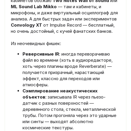
кабинетов обожаю
Two Notes Wall of Sound
или
ML Sound Lab Mikko
— там и кабинеты, и
микрофоны, и даже виртуальный осциллограф для
анализа. А для быстрых задач или экспериментов
Convology XT
от Impulse Record — бесплатный,
но очень достойный, с кучей фанатских банков.
Из неочевидных фишек:
Реверсивные IR
: иногда переворачиваю
файл во времени (хоть в аудиоредакторе,
хоть через плагины вроде Reverberate) —
получается призрачный, нарастающий
эффект, классно для переходов или
атмосферы.
Сэмплирование неакустических
объектов
: записывала IR через пьезо-
датчик с разных поверхностей —
деревянного стола, стекла, металлической
трубы. Потом прогоняла через это ударные
или синты — выходят абсолютно
космические текстуры.