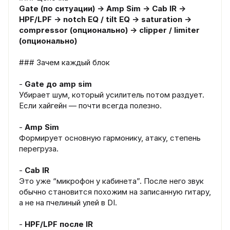
Gate (по ситуации) → Amp Sim → Cab IR →
HPF/LPF → notch EQ / tilt EQ → saturation →
compressor (опционально) → clipper / limiter
(опционально)
### Зачем каждый блок
-
Gate до amp sim
Убирает шум, который усилитель потом раздует.
Если хайгейн — почти всегда полезно.
-
Amp Sim
Формирует основную гармонику, атаку, степень
перегруза.
-
Cab IR
Это уже “микрофон у кабинета”. После него звук
обычно становится похожим на записанную гитару,
а не на пчелиный улей в DI.
-
HPF/LPF после IR