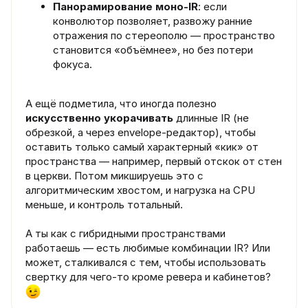
Панорамирование моно-IR
: если
конволютор позволяет, развожу ранние
отражения по стереополю — пространство
становится «объёмнее», но без потери
фокуса.
А ещё подметила, что иногда полезно
искусственно укорачивать
длинные IR (не
обрезкой, а через envelope-редактор), чтобы
оставить только самый характерный «кик» от
пространства — например, первый отскок от стен
в церкви. Потом микшируешь это с
алгоритмическим хвостом, и нагрузка на CPU
меньше, и контроль тотальный.
А ты как с гибридными пространствами
работаешь — есть любимые комбинации IR? Или
может, сталкивался с тем, чтобы использовать
свертку для чего-то кроме ревера и кабинетов?