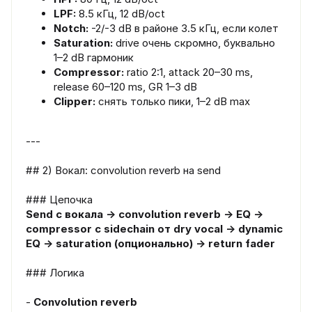
LPF:
8.5 кГц, 12 dB/oct
Notch:
-2/-3 dB в районе 3.5 кГц, если колет
Saturation:
drive очень скромно, буквально
1–2 dB гармоник
Compressor:
ratio 2:1, attack 20–30 ms,
release 60–120 ms, GR 1–3 dB
Clipper:
снять только пики, 1–2 dB max
---
## 2) Вокал: convolution reverb на send
### Цепочка
Send с вокала → convolution reverb → EQ →
compressor с sidechain от dry vocal → dynamic
EQ → saturation (опционально) → return fader
### Логика
-
Convolution reverb