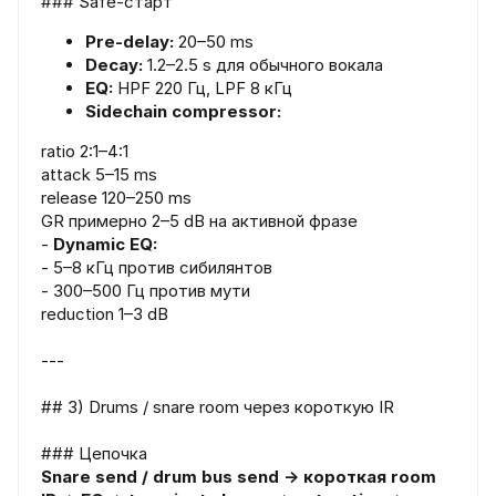
### Safe-старт
Pre-delay:
20–50 ms
Decay:
1.2–2.5 s для обычного вокала
EQ:
HPF 220 Гц, LPF 8 кГц
Sidechain compressor:
ratio 2:1–4:1
attack 5–15 ms
release 120–250 ms
GR примерно 2–5 dB на активной фразе
-
Dynamic EQ:
- 5–8 кГц против сибилянтов
- 300–500 Гц против мути
reduction 1–3 dB
---
## 3) Drums / snare room через короткую IR
### Цепочка
Snare send / drum bus send → короткая room