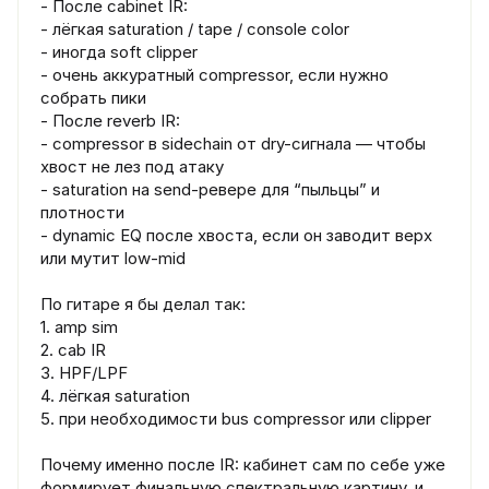
- После cabinet IR:
- лёгкая saturation / tape / console color
- иногда soft clipper
- очень аккуратный compressor, если нужно
собрать пики
- После reverb IR:
- compressor в sidechain от dry-сигнала — чтобы
хвост не лез под атаку
- saturation на send-ревере для “пыльцы” и
плотности
- dynamic EQ после хвоста, если он заводит верх
или мутит low-mid
По гитаре я бы делал так:
1. amp sim
2. cab IR
3. HPF/LPF
4. лёгкая saturation
5. при необходимости bus compressor или clipper
Почему именно после IR: кабинет сам по себе уже
формирует финальную спектральную картину, и