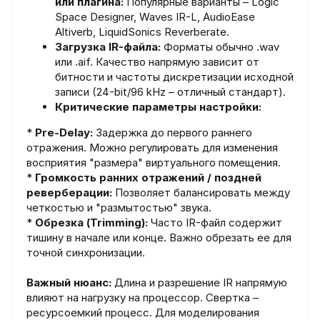
или плагина:
Популярные варианты – Logic
Space Designer, Waves IR-L, AudioEase
Altiverb, LiquidSonics Reverberate.
Загрузка IR-файла:
Форматы обычно .wav
или .aif. Качество напрямую зависит от
битности и частоты дискретизации исходной
записи (24-bit/96 kHz – отличный стандарт).
Критические параметры настройки:
*
Pre-Delay:
Задержка до первого раннего
отражения. Можно регулировать для изменения
восприятия "размера" виртуального помещения.
*
Громкость ранних отражений / поздней
реверберации:
Позволяет балансировать между
четкостью и "размытостью" звука.
*
Обрезка (Trimming):
Часто IR-файл содержит
тишину в начале или конце. Важно обрезать ее для
точной синхронизации.
Важный нюанс:
Длина и разрешение IR напрямую
влияют на нагрузку на процессор. Свертка –
ресурсоемкий процесс. Для моделирования