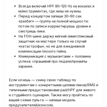
Всегда включай HPF 80–120 Hz на вокалах и
м/инструментах, где низы не нужны.
Перед концертом запиши 30–60 сек
«разбег» — группу на полной мощности:
потом по записи корректируешь уровни и
смотришь пики.
На FOH-шине держу мягкий лимит/пиковый
защитник на мастере только на случай
«катастрофы», но не для ежедневной
компенсации плохого гейна.
Коммуникация с музыкантами = половина
успеха: спрашивай про педали/преампы
заранее.
Если хочешь — скину свою таблицу по
инструментам с конкретными целями пиков/RMS и
типичными предустановками pad/HPF для живого
и студийного сценария. Также могу пройтись по
вашей схеме пульта — напиши модель
предусилителей/консоли.