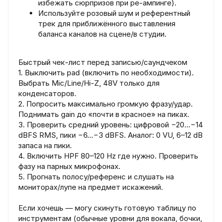
избежать сюрпризов при ре‑ампинге).
Используйте розовый шум и референтный
трек для приближённого выставления
баланса каналов на сцене/в студии.
Быстрый чек‑лист перед записью/саундчеком
1. Выключить pad (включить по необходимости).
Выбрать Mic/Line/Hi‑Z, 48V только для
конденсаторов.
2. Попросить максимально громкую фразу/удар.
Поднимать gain до «почти в красное» на пиках.
3. Проверить средний уровень: цифровой −20…−14
dBFS RMS, пики −6…−3 dBFS. Аналог: 0 VU, 6–12 dB
запаса на пики.
4. Включить HPF 80–120 Hz где нужно. Проверить
фазу на парных микрофонах.
5. Прогнать полосу/референс и слушать на
мониторах/лупе на предмет искажений.
Если хочешь — могу скинуть готовую таблицу по
инструментам (обычные уровни для вокала, бочки,