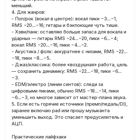
меньший.
4. Для жанров:
- Поп/рок (вокал в центре): вокал пики −3…−1,
RMS −20…−16; гитары и бэкпоющие чуть тише.
- Хэви/панк: оставляю больше запаса для вокала и
ударных — гитары RMS −24…−20, пики −6…−4;
вокал RMS −20…−16, пики −4…−2.
- Акустика / фолк: аккуратнее с низами, RMS −22…
−18, пики −8…−5.
- Джаз/классика: более «воздушная» работа, цель
— сохранить динамику: RMS −22…−18, пики −6…
−3.
- EDM/электро (линии синтов): следи за
цифровыми пиками, обычно RMS −18…−14, пики
−6…−3, но многое зависит от мастер‑плана звука.
5. Если есть горячие источники (премп/педаль/DI),
заранее включаю pad или прошу музыканта
уменьшить выход. Это спасает предусилитель и
АЦП.
Практические лайфхаки