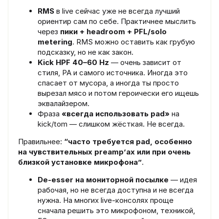
RMS
в live сейчас уже не всегда лучший
ориентир сам по себе. Практичнее мыслить
через
пики + headroom + PFL/solo
metering
. RMS можно оставить как грубую
подсказку, но не как закон.
Kick HPF 40–60 Hz
— очень зависит от
стиля, PA и самого источника. Иногда это
спасает от мусора, а иногда ты просто
вырезал мясо и потом героически его ищешь
эквалайзером.
Фраза
«всегда использовать pad»
на
kick/tom — слишком жёсткая. Не всегда.
Правильнее:
“часто требуется pad, особенно
на чувствительных preamp’ах или при очень
близкой установке микрофона”
.
De-esser на мониторной посылке
— идея
рабочая, но не всегда доступна и не всегда
нужна. На многих live-консолях проще
сначала решить это микрофоном, техникой,