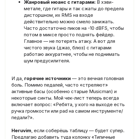
Жанровый нюанс с гитарами:
В хэви-
метале, где гитары и так сжаты до предела
дисторшном, их RMS на входе
действительно можно смело занижать.
Часто достаточно пиков на -10 dBFS, чтобы
потом в миксе просто поднять фейдер.
Главное — не потерять атаку. А вот для
чистого звука (джаз, блюз) с гитарами
работаю аккуратнее, чтобы не поднимать
шум предусилителя.
И да,
горячие источники
— это вечная головная
боль. Помимо педалей, часто «стреляют»
активные басы (особенно старые Musicman) и
некоторые синты. Мой чек-лист теперь всегда
включает вопрос: «Ребята, у кого на выходе есть
ручка громкости или pad на самом инструменте/
педали?».
Heruvim
, если соберёшь таблицу — будет супер.
Предлагаю добавить туда колонку «Типичные