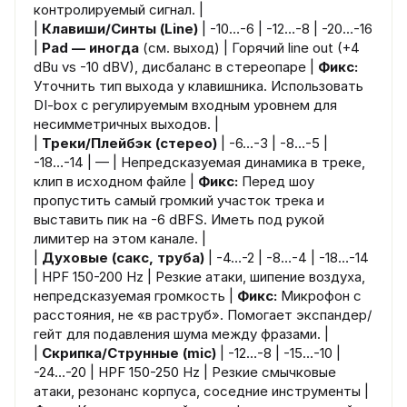
контролируемый сигнал. |
|
Клавиши/Синты (Line)
| -10…-6 | -12…-8 | -20…-16
|
Pad — иногда
(см. выход) | Горячий line out (+4
dBu vs -10 dBV), дисбаланс в стереопаре |
Фикс:
Уточнить тип выхода у клавишника. Использовать
DI-box с регулируемым входным уровнем для
несимметричных выходов. |
|
Треки/Плейбэк (стерео)
| -6…-3 | -8…-5 |
-18…-14 | — | Непредсказуемая динамика в треке,
клип в исходном файле |
Фикс:
Перед шоу
пропустить самый громкий участок трека и
выставить пик на -6 dBFS. Иметь под рукой
лимитер на этом канале. |
|
Духовые (сакс, труба)
| -4…-2 | -8…-4 | -18…-14
| HPF 150-200 Hz | Резкие атаки, шипение воздуха,
непредсказуемая громкость |
Фикс:
Микрофон с
расстояния, не «в раструб». Помогает экспандер/
гейт для подавления шума между фразами. |
|
Скрипка/Струнные (mic)
| -12…-8 | -15…-10 |
-24…-20 | HPF 150-250 Hz | Резкие смычковые
атаки, резонанс корпуса, соседние инструменты |