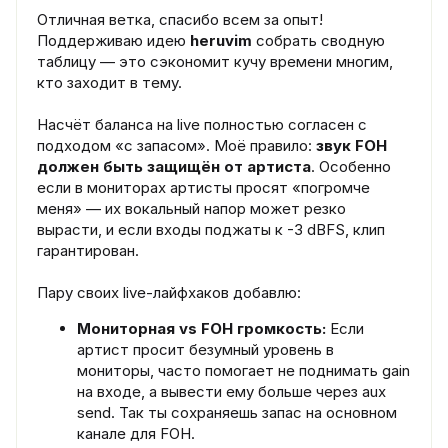
Отличная ветка, спасибо всем за опыт!
Поддерживаю идею
heruvim
собрать сводную
таблицу — это сэкономит кучу времени многим,
кто заходит в тему.
Насчёт баланса на live полностью согласен с
подходом «с запасом». Моё правило:
звук FOH
должен быть защищён от артиста
. Особенно
если в мониторах артисты просят «погромче
меня» — их вокальный напор может резко
вырасти, и если входы поджаты к -3 dBFS, клип
гарантирован.
Пару своих live-лайфхаков добавлю:
Мониторная vs FOH громкость:
Если
артист просит безумный уровень в
мониторы, часто помогает не поднимать gain
на входе, а вывести ему больше через aux
send. Так ты сохраняешь запас на основном
канале для FOH.