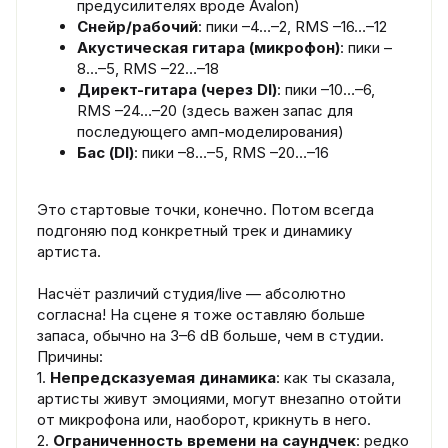
предусилителях вроде Avalon)
Снейр/рабочий
: пики –4…–2, RMS –16…–12
Акустическая гитара (микрофон)
: пики –
8…–5, RMS –22…–18
Директ-гитара (через DI)
: пики –10…–6,
RMS –24…–20 (здесь важен запас для
последующего амп-моделирования)
Бас (DI)
: пики –8…–5, RMS –20…–16
Это стартовые точки, конечно. Потом всегда
подгоняю под конкретный трек и динамику
артиста.
Насчёт различий студия/live — абсолютно
согласна! На сцене я тоже оставляю больше
запаса, обычно на 3–6 dB больше, чем в студии.
Причины:
1.
Непредсказуемая динамика
: как ты сказала,
артисты живут эмоциями, могут внезапно отойти
от микрофона или, наоборот, крикнуть в него.
2.
Ограниченность времени на саундчек
: редко