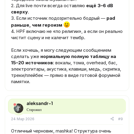
2. Для live почти всегда оставляю
ещё 3–6 dB
сверху
.
3. Если источник подозрительно бодрый —
pad
раньше, чем героизм
4. HPF включаю не «по религии», а если он реально
чистит сцену и не калечит тембр.
Если хочешь, я могу следующим сообщением
сделать уже
нормальную полную таблицу на
15–20 источников
: вокалы, тома, overhead, бас,
электрогитары, акустика, клавиши, медь, скрипка,
треки/плейбек — прямо в виде готовой форумной
памятки.
aleksandr-1
Старожил
24 Мар 2026
#9
Отличный черновик, mashka! Структура очень