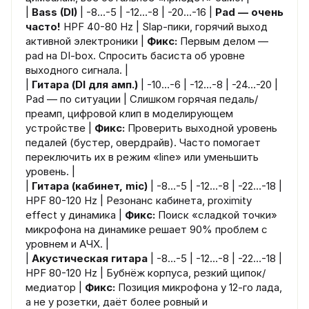
|
Bass (DI)
| -8…-5 | -12…-8 | -20…-16 |
Pad — очень
часто!
HPF 40-80 Hz | Slap-пики, горячий выход
активной электроники |
Фикс:
Первым делом —
pad на DI-box. Спросить басиста об уровне
выходного сигнала. |
|
Гитара (DI для амп.)
| -10…-6 | -12…-8 | -24…-20 |
Pad — по ситуации | Слишком горячая педаль/
преамп, цифровой клип в моделирующем
устройстве |
Фикс:
Проверить выходной уровень
педалей (бустер, овердрайв). Часто помогает
переключить их в режим «line» или уменьшить
уровень. |
|
Гитара (кабинет, mic)
| -8…-5 | -12…-8 | -22…-18 |
HPF 80-120 Hz | Резонанс кабинета, proximity
effect у динамика |
Фикс:
Поиск «сладкой точки»
микрофона на динамике решает 90% проблем с
уровнем и АЧХ. |
|
Акустическая гитара
| -8…-5 | -12…-8 | -22…-18 |
HPF 80-120 Hz | Бубнёж корпуса, резкий щипок/
медиатор |
Фикс:
Позиция микрофона у 12-го лада,
а не у розетки, даёт более ровный и