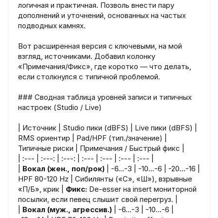
логичная и практичная. Позволь внести пару
дополнений и уточнений, основанных на частых
подводных камнях.
Вот расширенная версия с ключевыми, на мой
взгляд, источниками. Добавил колонку
«Примечания/Фикс», где коротко — что делать,
если столкнулся с типичной проблемой.
### Сводная таблица уровней записи и типичных
настроек (Studio / Live)
| Источник | Studio пики (dBFS) | Live пики (dBFS) |
RMS ориентир | Pad/HPF (тип./значение) |
Типичные риски | Примечания / Быстрый фикс |
| :--- | :---: | :---: | :--- | :--- | :--- | :--- |
|
Вокал (жен., поп/рок)
| -6…-3 | -10…-6 | -20…-16 |
HPF 80-120 Hz | Сибилянты («С», «Ш»), взрывные
«П/Б», крик |
Фикс:
De-esser на insert мониторной
посылки, если певец слышит свой перегруз. |
|
Вокал (муж., агрессив.)
| -6…-3 | -10…-6 |