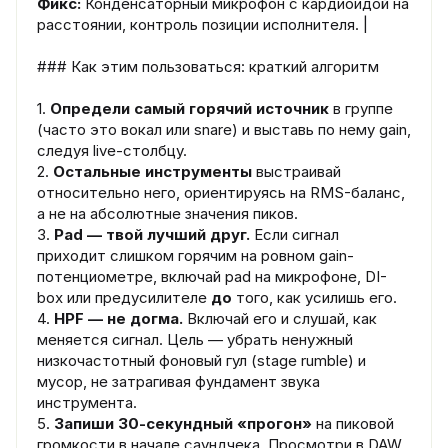
Фикс:
Конденсаторный микрофон с кардиоидой на
расстоянии, контроль позиции исполнителя. |
### Как этим пользоваться: краткий алгоритм
1.
Определи самый горячий источник
в группе
(часто это вокал или snare) и выставь по нему gain,
следуя live-столбцу.
2.
Остальные инструменты
выстраивай
относительно него, ориентируясь на RMS-баланс,
а не на абсолютные значения пиков.
3.
Pad — твой лучший друг.
Если сигнал
приходит слишком горячим на ровном gain-
потенциометре, включай pad на микрофоне, DI-
box или предусилителе
до
того, как усилишь его.
4.
HPF — не догма.
Включай его и слушай, как
меняется сигнал. Цель — убрать ненужный
низкочастотный фоновый гул (stage rumble) и
мусор, не затрагивая фундамент звука
инструмента.
5.
Запиши 30-секундный «прогон»
на пиковой
громкости в начале саундчека. Просмотри в DAW