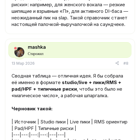
риски»: например, для женского вокала — резкие
шипящие и взрывные «П», для активного DI-баса —
неожиданный пик на slap. Такой справочник станет
настоящей палочкой-выручалочкой на саундчеке.
mashka
Старожил
13 Мар 2026
#8
Сводная таблица — отличная идея. Я бы собрала
её именно в формате
studio/live + пики/RMS +
pad/HPF + типичные риски
, чтобы это было не
«магическое число», а рабочая шпаргалка.
Черновик такой:
| Источник | Studio пики | Live пики | RMS ориентир
| Pad/HPF | Типичные риски |
|---|---:|---:|---:|---|---|