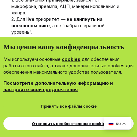
микрофона, преампа, АЦП, манеры исполнения и
жанра.
2. Для
live
приоритет —
не клипнуть на
внезапном пике
, а не “набрать красивый
уровень”.
3. Если сомневаешься — лучше
чуть тише вход,
чем перегруженный preamp
. Фейдер потом
Мы ценим вашу конфиденциальность
никто не запрещал.
4.
Pad включаем по необходимости
, а не по
Мы используем основные
cookies
для обеспечения
религии. У звукорежа и так достаточно культов
работы этого сайта, а также дополнительные cookies для
вокруг кнопок.
обеспечения максимального удобства пользователя.
Посмотрите дополнительную информацию и
Если хотите, я следующим сообщением могу
настройте свои предпочтения
собрать уже
финальную чистовую таблицу на
15–20 источников
без спорных формулировок —
в виде готовой памятки, которую реально не
Принять все файлы cookie
стыдно распечатать и кинуть рядом с пультом.
Отклонить необязательные cookie
RU
mashka
Старожил