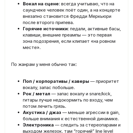
Вокал на сцене
: всегда учитываю, что на
саундчеке человек поёт один, а на концерте
внезапно становится Фредди Меркьюри
после второго припева.
Горячие источники
: педали, активные басы,
клавиши, внешние преампы — это первая
зона подозрения, если клипает «на ровном
месте».
По жанрам у меня обычно так:
Поп / корпоративы / каверы
— приоритет
вокалу, запас побольше.
Рок / метал
— запас вокалу и snare/kick,
гитары лучше недокормить по входу, чем
потом лечить грязь.
Акустика / джаз
— меньше агрессии в gain,
больше внимания к естественной динамике.
Электроника
— следить за стереопарами и
выходом железок, там “горячий” line level