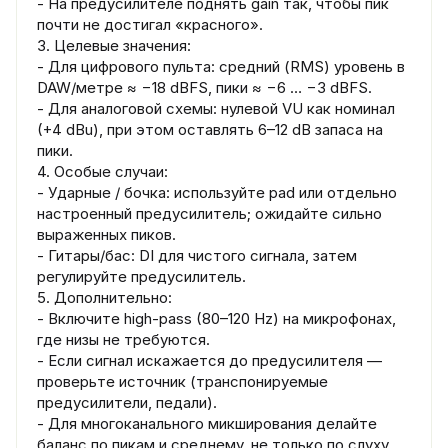
- На предусилителе поднять gain так, чтобы пик
почти не достигал «красного».
3. Целевые значения:
- Для цифрового пульта: средний (RMS) уровень в
DAW/метре ≈ −18 dBFS, пики ≈ −6 … −3 dBFS.
- Для аналоговой схемы: нулевой VU как номинал
(+4 dBu), при этом оставлять 6–12 dB запаса на
пики.
4. Особые случаи:
- Ударные / бочка: используйте pad или отдельно
настроенный предусилитель; ожидайте сильно
выраженных пиков.
- Гитары/бас: DI для чистого сигнала, затем
регулируйте предусилитель.
5. Дополнительно:
- Включите high-pass (80–120 Hz) на микрофонах,
где низы не требуются.
- Если сигнал искажается до предусилителя —
проверьте источник (транспонируемые
предусилители, педали).
- Для многоканального микширования делайте
баланс по пикам и среднему, не только по слуху.