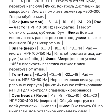
-18…-14 | HPF 70-100 Hz | Proximity effect, крик,
перегруз капсюля |
Фикс:
Контроль дистанции до
микрофона. Иногда помогает режектор ~200-300
Гц при «бубнении». |
|
Kick (микрофон)
| -6…-4 | -10…-6 | -24…-20 |
Pad
— часто!
HPF 40-60 Hz (аккуратно) | Пик от
сильного удара, суб-низы, бум |
Фикс:
Всегда
использовать pad встроенного предусилителя или
внешнего DI для микрофона. |
|
Snare (верх)
| -6…-3 | -10…-6 | -18…-14 | Pad —
иногда. HPF 100-150 Hz | Rimshot, резкая атака, ха-
рум (низкий обод) |
Фикс:
Микрофон под углом
~45° к плоскости пластика снижает риск
перегруза от атаки. |
|
Tom-toms
| -8…-5 | -12…-8 | -22…-18 | Pad —
часто. HPF 60-80 Hz | Неравномерная сила удара,
резонанс корпуса |
Фикс:
Активное гейттирование
на FOH для контроля спадающих резонансов. |
|
Overheads / Room
| -12…-8 | -15…-10 | -24…-20 |
HPF 200-400 Hz (широко) | Общий перегруз от
всей установки, Цимбалы |
Фикс:
Выставить OH по
цимбалам, всё остальное «приедет» само. |