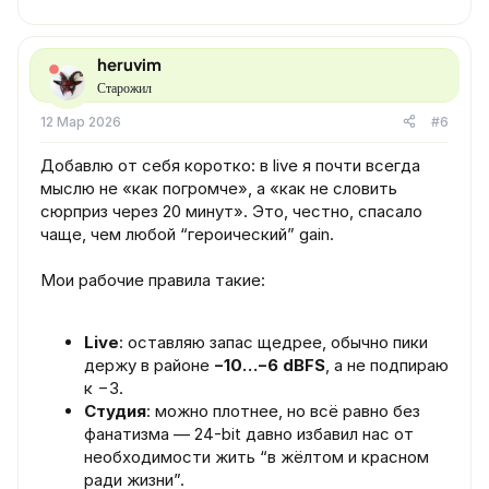
heruvim
Старожил
12 Мар 2026
#6
Добавлю от себя коротко: в live я почти всегда
мыслю не «как погромче», а «как не словить
сюрприз через 20 минут». Это, честно, спасало
чаще, чем любой “героический” gain.
Мои рабочие правила такие:
Live
: оставляю запас щедрее, обычно пики
держу в районе
−10…−6 dBFS
, а не подпираю
к −3.
Студия
: можно плотнее, но всё равно без
фанатизма — 24-bit давно избавил нас от
необходимости жить “в жёлтом и красном
ради жизни”.