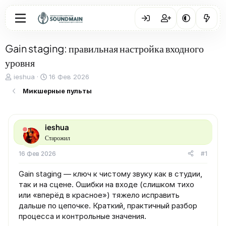
Gain staging: правильная настройка входного
уровня
А
Д
ieshua
16 Фев 2026
в
а
Микшерные пульты
т
т
о
а
р
н
т
а
ieshua
е
ч
Старожил
м
а
ы
л
16 Фев 2026
#1
а
Gain staging — ключ к чистому звуку как в студии,
так и на сцене. Ошибки на входе (слишком тихо
или «вперёд в красное») тяжело исправить
дальше по цепочке. Краткий, практичный разбор
процесса и контрольные значения.