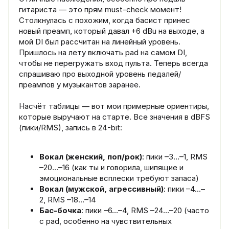
гитариста — это прям must-check момент!
Столкнулась с похожим, когда басист принес
новый преамп, который давал +6 dBu на выходе, а
мой DI был рассчитан на линейный уровень.
Пришлось на лету включать pad на самом DI,
чтобы не перегружать вход пульта. Теперь всегда
спрашиваю про выходной уровень педалей/
преампов у музыкантов заранее.
Насчёт таблицы — вот мои примерные ориентиры,
которые выручают на старте. Все значения в dBFS
(пики/RMS), запись в 24-bit:
Вокал (женский, поп/рок)
: пики –3…–1, RMS
–20…–16 (как ты и говорила, шипящие и
эмоциональные всплески требуют запаса)
Вокал (мужской, агрессивный)
: пики –4…–
2, RMS –18…–14
Бас-бочка
: пики –6…–4, RMS –24…–20 (часто
с pad, особенно на чувствительных