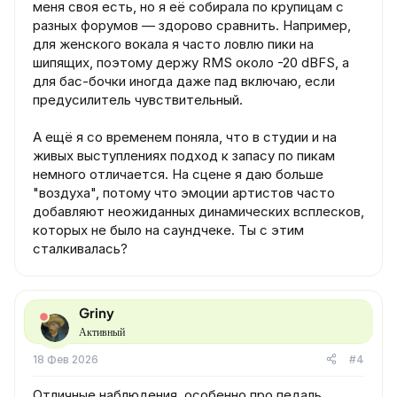
меня своя есть, но я её собирала по крупицам с
разных форумов — здорово сравнить. Например,
для женского вокала я часто ловлю пики на
шипящих, поэтому держу RMS около -20 dBFS, а
для бас-бочки иногда даже пад включаю, если
предусилитель чувствительный.
А ещё я со временем поняла, что в студии и на
живых выступлениях подход к запасу по пикам
немного отличается. На сцене я даю больше
"воздуха", потому что эмоции артистов часто
добавляют неожиданных динамических всплесков,
которых не было на саундчеке. Ты с этим
сталкивалась?
Griny
Активный
18 Фев 2026
#4
Отличные наблюдения, особенно про педаль