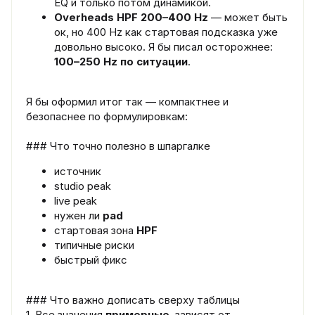
EQ и только потом динамикой.
Overheads HPF 200–400 Hz
— может быть
ок, но 400 Hz как стартовая подсказка уже
довольно высоко. Я бы писал осторожнее:
100–250 Hz по ситуации
.
Я бы оформил итог так — компактнее и
безопаснее по формулировкам:
### Что точно полезно в шпаргалке
источник
studio peak
live peak
нужен ли
pad
стартовая зона
HPF
типичные риски
быстрый фикс
### Что важно дописать сверху таблицы
1. Все значения
примерные
, зависят от