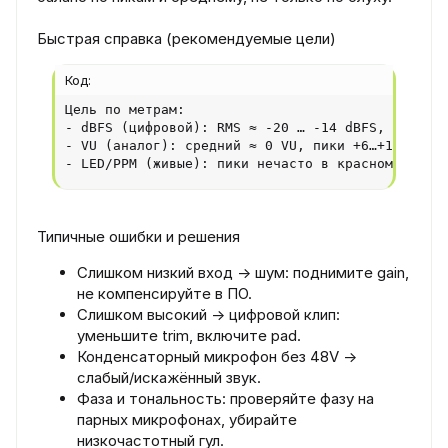
Быстрая справка (рекомендуемые цели)
Код:
Цель по метрам:

- dBFS (цифровой): RMS ≈ -20 … -14 dBFS, пики ≈ 
- VU (аналог): средний ≈ 0 VU, пики +6…+12 dB (з
- LED/PPM (живые): пики нечасто в красном, редк
Типичные ошибки и решения
Слишком низкий вход → шум: поднимите gain,
не компенсируйте в ПО.
Слишком высокий → цифровой клип:
уменьшите trim, включите pad.
Конденсаторный микрофон без 48V →
слабый/искажённый звук.
Фаза и тональность: проверяйте фазу на
парных микрофонах, убирайте
низкочастотный гул.