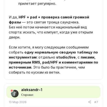
прилетает регулярно.
И да,
HPF + pad + проверка самой громкой
фразы
— это святая троица саундчека.
Без неё потом начинается национальный вид
спорта: искать, что клипует, когда уже открыли
двери.
Если хотите, я могу следующим сообщением
собрать
одну нормальную сводную таблицу по
инструментам
: отдельно
studio/live
, с
пиками,
примерным RMS, pad/HPF и комментариями по
источникам
. Это было бы практичнее, чем
собирать по кускам из ветки.
aleksandr-1
Старожил
13 Мар 2026
#7