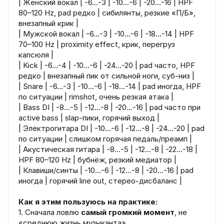
| Женский вокал | -6…-3 | -10…-6 | -20…-16 | HPF
80–120 Hz, pad редко | сибилянты, резкие «П/Б»,
внезапный крик |
| Мужской вокал | -6…-3 | -10…-6 | -18…-14 | HPF
70–100 Hz | proximity effect, крик, перегруз
капсюля |
| Kick | -6…-4 | -10…-6 | -24…-20 | pad часто, HPF
редко | внезапный пик от сильной ноги, суб-низ |
| Snare | -6…-3 | -10…-6 | -18…-14 | pad иногда, HPF
по ситуации | rimshot, очень резкая атака |
| Bass DI | -8…-5 | -12…-8 | -20…-16 | pad часто при
active bass | slap-пики, горячий выход |
| Электрогитара DI | -10…-6 | -12…-8 | -24…-20 | pad
по ситуации | слишком горячая педаль/преамп |
| Акустическая гитара | -8…-5 | -12…-8 | -22…-18 |
HPF 80–120 Hz | бубнёж, резкий медиатор |
| Клавиши/синты | -10…-6 | -12…-8 | -20…-16 | pad
иногда | горячий line out, стерео-дисбаланс |
Как я этим пользуюсь на практике:
1. Сначала ловлю
самый громкий момент
, не
«среднюю жизнь музыканта».