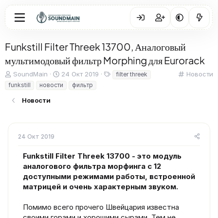
Funkstill Filter Threek 13700, Аналоговый
мультимодовый фильтр Morphing для Eurorack
А
Д
Т
К
SoundMain
24 Окт 2019
Новости
filter threek
в
а
е
а
funkstill
новости
фильтр
т
т
г
т
о
а
и
е
Новости
р
н
г
т
а
о
е
ч
р
м
а
и
24 Окт 2019
ы
л
я
а
Funkstill Filter Threek 13700 - это модуль
аналогового фильтра морфинга с 12
доступными режимами работы, встроенной
матрицей и очень характерным звуком.
Помимо всего прочего Швейцария известна
своими горами и хорошими сырами. Тем не