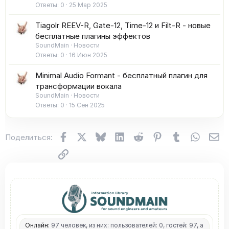
Ответы
0
25 Мар 2025
Tiagolr REEV-R, Gate-12, Time-12 и Filt-R - новые
бесплатные плагины эффектов
SoundMain
Новости
Ответы
0
16 Июн 2025
Minimal Audio Formant - бесплатный плагин для
трансформации вокала
SoundMain
Новости
Ответы
0
15 Сен 2025
Facebook
X (Twitter)
Bluesky
LinkedIn
Reddit
Pinterest
Tumblr
WhatsA
Эл
Поделиться:
Ссылка
Онлайн:
97 человек, из них: пользователей: 0, гостей: 97, а