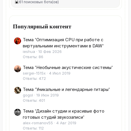
61 поисковых бота(ов)
Популярный контент
Тема 'Оптимизация CPU при работе с
виртуальными инструментами в DAW'
ieshua
10 Фев 2026
Ответы: 86
Тема 'Необычные акустические системы'
sergei-1515x
4 Июл 2019
Ответы: 472
Тема 'Уникальные и легендарные гитары'
gogol
19 Июн 2019
Ответы: 401
Тема 'Дизайн студии и красивые фото
готовых студий звукозаписи'
alex-romanov55
4 Авг 2019
Ответы: 112