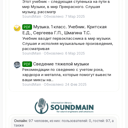
Этот учебник - следующая ступенька на пути в
мир Музыки, в мир Прекрасного. Слушая
музыку, рассматр
SoundMain
Обновлено:
7 Мар 2025
Музыка. 1 класс. Учебник. Критская
PDF
Е.Д., Сергеева Г.П., Шмагина Т.С.
Учебник вводит первоклассника в мир музыки.
Слушая и исполняя музыкальные произведения,
рассматривая
SoundMain
Обновлено:
6 Мар 2025
Сведение тяжелой музыки
PDF
Рекомендации по сведению с учетом рока,
хардкора и металла, которые помогут вывести
ваши миксы на...
SoundMain
Обновлено:
24 Фев 2025
Онлайн:
97 человек, из них: пользователей: 0, гостей: 97, а
также