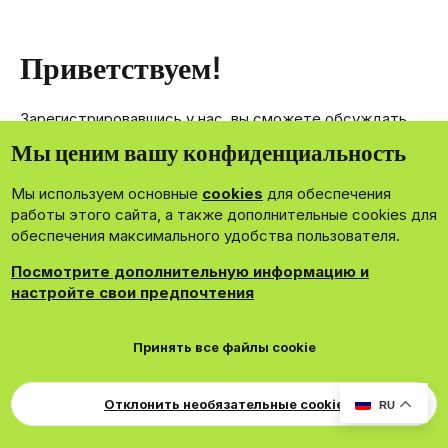
Приветствуем!
Зарегистрировавшись у нас, вы сможете обсуждать,
делиться и отправлять личные сообщения другим
Мы ценим вашу конфиденциальность
членам нашего сообщества.
Мы используем основные
cookies
для обеспечения
Зарегистрироваться сейчас!
работы этого сайта, а также дополнительные cookies для
обеспечения максимального удобства пользователя.
Посмотрите дополнительную информацию и
настройте свои предпочтения
®
Community platform by XenForo
© 2010-2026 XenForo Ltd.
Принять все файлы cookie
Theming with
by:
DohTheme
Cookies
Russian
Обратная связь
Поддержка
Для правообладателей
EN Soundmain
Условия и правила
Отклонить необязательные cookie
RU
Политика конфиденциальности
Помощь
R
S
S