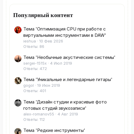
Популярный контент
Тема 'Оптимизация CPU при работе с
виртуальными инструментами в DAW'
ieshua
10 Фев 2026
Ответы: 86
Тема 'Необычные акустические системы'
sergei-1515x
4 Июл 2019
Ответы: 472
Тема 'Уникальные и легендарные гитары'
gogol
19 Июн 2019
Ответы: 401
Тема 'Дизайн студии и красивые фото
готовых студий звукозаписи'
alex-romanov55
4 Авг 2019
Ответы: 112
Тема 'Редкие инструменты'