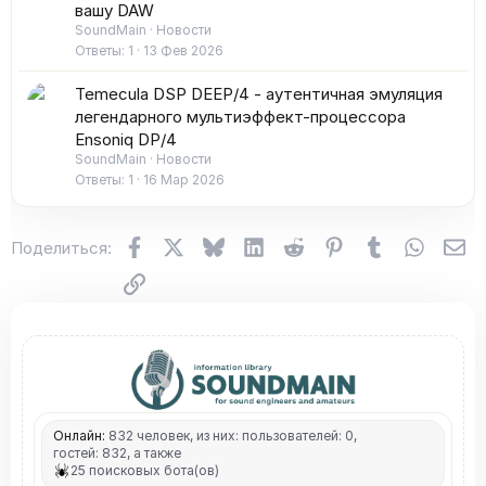
вашу DAW
SoundMain
Новости
Ответы
1
13 Фев 2026
Temecula DSP DEEP/4 - аутентичная эмуляция
легендарного мультиэффект-процессора
Ensoniq DP/4
SoundMain
Новости
Ответы
1
16 Мар 2026
Facebook
X (Twitter)
Bluesky
LinkedIn
Reddit
Pinterest
Tumblr
WhatsA
Эл
Поделиться:
Ссылка
Онлайн:
832 человек, из них: пользователей: 0,
гостей: 832, а также
25 поисковых бота(ов)