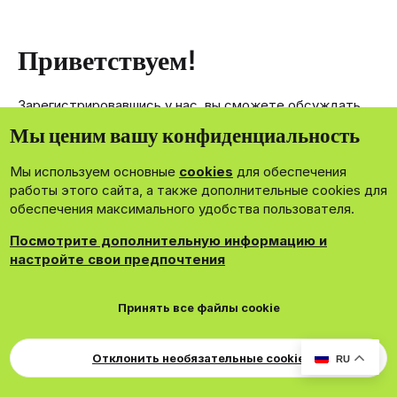
Приветствуем!
Зарегистрировавшись у нас, вы сможете обсуждать,
делиться и отправлять личные сообщения другим
Мы ценим вашу конфиденциальность
членам нашего сообщества.
Мы используем основные
cookies
для обеспечения
Зарегистрироваться сейчас!
работы этого сайта, а также дополнительные cookies для
обеспечения максимального удобства пользователя.
Посмотрите дополнительную информацию и
настройте свои предпочтения
®
Community platform by XenForo
© 2010-2026 XenForo Ltd.
Принять все файлы cookie
Theming with
by:
DohTheme
Cookies
Russian
Обратная связь
Поддержка
Свер
Для правообладателей
EN Soundmain
Условия и правила
Отклонить необязательные cookie
RU
Политика конфиденциальности
Помощь
R
S
S