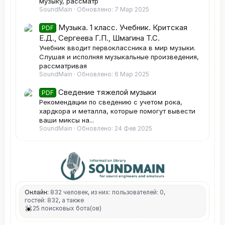
музыку, рассматр
SoundMain
Обновлено:
7 Мар 2025
Музыка. 1 класс. Учебник. Критская
PDF
Е.Д., Сергеева Г.П., Шмагина Т.С.
Учебник вводит первоклассника в мир музыки.
Слушая и исполняя музыкальные произведения,
рассматривая
SoundMain
Обновлено:
6 Мар 2025
Сведение тяжелой музыки
PDF
Рекомендации по сведению с учетом рока,
хардкора и металла, которые помогут вывести
ваши миксы на...
SoundMain
Обновлено:
24 Фев 2025
Онлайн:
832 человек, из них: пользователей: 0,
гостей: 832, а также
25 поисковых бота(ов)