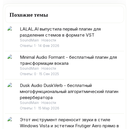
Похожие темы
LALAL.AI выпустила первый плагин для
разделения стемов в формате VST
SoundMain
Новости
Ответы
1
14 Фев 2026
Minimal Audio Formant - бесплатный плагин для
трансформации вокала
SoundMain
Новости
Ответы
0
15 Сен 2025
Dusk Audio DuskVerb - бесплатный
многофункциональный алгоритмический плагин
ревербератора
SoundMain
Новости
Ответы
1
15 Мар 2026
Этот инструмент переносит звуки в стиле
Windows Vista и эстетики Frutiger Aero прямо в