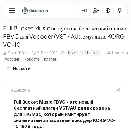
Full Bucket Music выпустила бесплатный плагин
FBVC для Vocoder (VST / AU), эмуляция KORG
VC-10
А
Д
Т
К
SoundMain
3 Дек 2019
Новости
fbvc
full bucket
в
а
е
а
vocoder
новости
плагин
т
т
г
т
о
а
и
е
Новости
р
н
г
т
а
о
е
ч
р
м
а
и
3 Дек 2019
ы
л
я
а
Full Bucket Music FBVC - это новый
бесплатный плагин VST/AU для вокодера
для ПК/Mac, который имитирует
знаменитый аппаратный вокодер KORG VC-
10 1978 года.