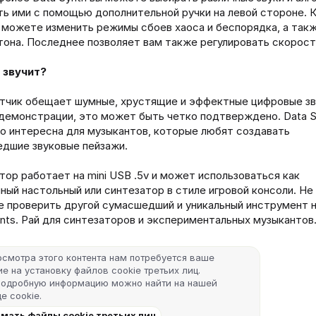
ть ими с помощью дополнительной ручки на левой стороне. 
ы можете изменить режимы сбоев хаоса и беспорядка, а так
тона. Последнее позволяет вам также регулировать скорост
 звучит?
тчик обещает шумные, хрустящие и эффектные цифровые зв
демонстрации, это может быть четко подтверждено. Data S
о интересна для музыкантов, которые любят создавать
дшие звуковые пейзажи.
тор работает на mini USB .5v и может использоваться как
ный настольный или синтезатор в стиле игровой консоли. Не
е проверить другой сумасшедший и уникальный инструмент на
ents. Рай для синтезаторов и экспериментальных музыкантов
осмотра этого контента нам потребуется ваше
е на установку файлов cookie третьих лиц.
подробную информацию можно найти на нашей
е cookie
.
мать файлы cookie третьих лиц