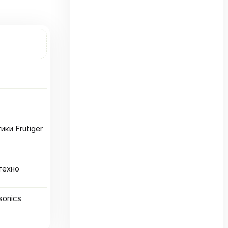
ки Frutiger
техно
sonics