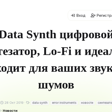
Вход
Регистр
Data Synth цифрово
езатор, Lo-Fi и иде
ходит для ваших звук
шумов
Д
Т
28 Окт 2019
data synth
error instruments
новости
синтезат
а
е
Новости
т
г