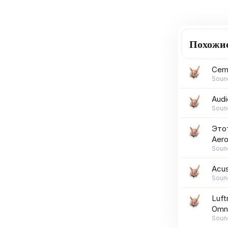
Похожи
Cem
Soun
Audi
Soun
Этот
Aer
Soun
Acus
Soun
Luft
Omni
Soun