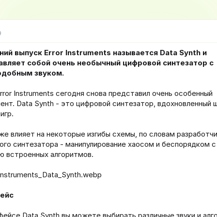
а
и
н
а
9
ч
а
л
ий выпуск Error Instruments называется Data Synth и
а
авляет собой очень необычный цифровой синтезатор с
добным звуком.
Error Instruments сегодня снова представил очень особенный
ент. Data Synth - это цифровой синтезатор, вдохновленный 
игр.
же влияет на некоторые изгибы схемы, по словам разработчи
ого синтезатора - манипулирование хаосом и беспорядком с
 встроенных алгоритмов.
ейс
фейсе Data Synth вы можете выбирать различные звуки и алг