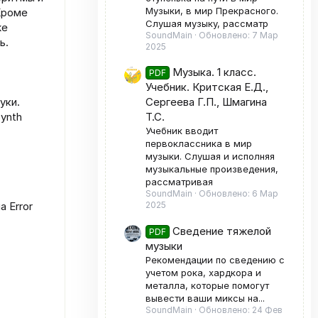
Музыки, в мир Прекрасного.
Кроме
Слушая музыку, рассматр
же
SoundMain
Обновлено:
7 Мар
ь.
2025
Музыка. 1 класс.
PDF
Учебник. Критская Е.Д.,
уки.
Сергеева Г.П., Шмагина
ynth
Т.С.
Учебник вводит
первоклассника в мир
музыки. Слушая и исполняя
музыкальные произведения,
рассматривая
SoundMain
Обновлено:
6 Мар
 Error
2025
.
Сведение тяжелой
PDF
музыки
Рекомендации по сведению с
учетом рока, хардкора и
металла, которые помогут
вывести ваши миксы на...
SoundMain
Обновлено:
24 Фев