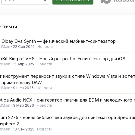
е темы
 Olcay Ova Synth — физический эмбиент-синтезатор
dMain
22 Сен 2025
Новости
oKit King of VHS - Новый ретро-Lo-Fi синтезатор для iOS
dMain
15 Апр 2025
Новости
 инструмент переносит звуки в стиле Windows Vista и эстети
o прямо в вашу DAW
dMain
9 Фев 2026
Новости
tica Audio NOX - синтезатор-плагин для EDM и мелодичного 
dMain
3 Мар 2026
Новости
rum 2275 - новая библиотека звуков для синтезатора Spectra
sphere 2
dMain
10 Сен 2025
Новости