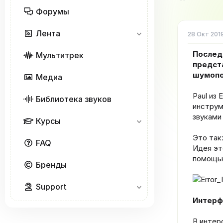
о
Форумы
р
т
Лента
е
28 Окт 201
м
ы
Последн
Мультитрек
предст
шумопо
Медиа
Paul из 
Библиотека звуков
инструм
звуками 
Курсы
Это так
FAQ
Идея эт
помощью
Бренды
Support
Интерф
В интер