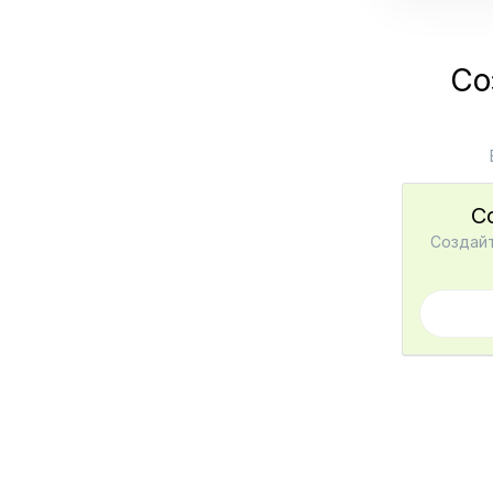
Со
С
Создайт