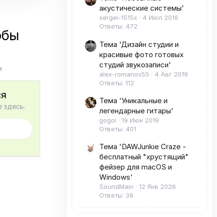
акустические системы'
sergei-1515x
4 Июл 2019
Ответы: 472
обы
Тема 'Дизайн студии и
красивые фото готовых
студий звукозаписи'
и
alex-romanov55
4 Авг 2019
Ответы: 112
ся
Тема 'Уникальные и
 здесь.
легендарные гитары'
gogol
19 Июн 2019
Ответы: 401
Тема 'DAWJunkie Craze -
бесплатный "хрустящий"
фейзер для macOS и
Windows'
SoundMain
12 Янв 2026
Ответы: 39