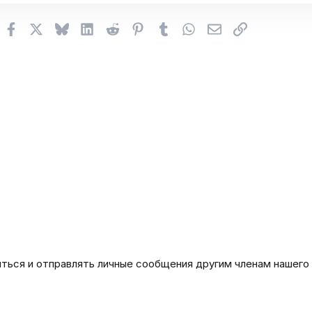
Facebook
X (Twitter)
Bluesky
LinkedIn
Reddit
Pinterest
Tumblr
WhatsApp
Электронная поч
Ссылка
иться и отправлять личные сообщения другим членам нашего