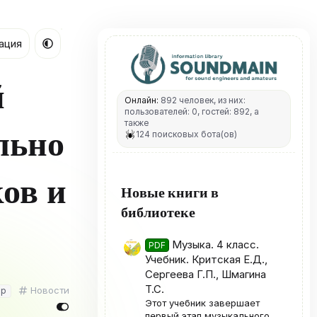
ация
й
Онлайн:
892 человек, из них:
пользователей: 0, гостей: 892, а
также
ально
124 поисковых бота(ов)
ов и
Новые книги в
библиотеке
Музыка. 4 класс.
PDF
Учебник. Критская Е.Д.,
Сергеева Г.П., Шмагина
Т.С.
К
Новости
ор
а
Этот учебник завершает
т
первый этап музыкального