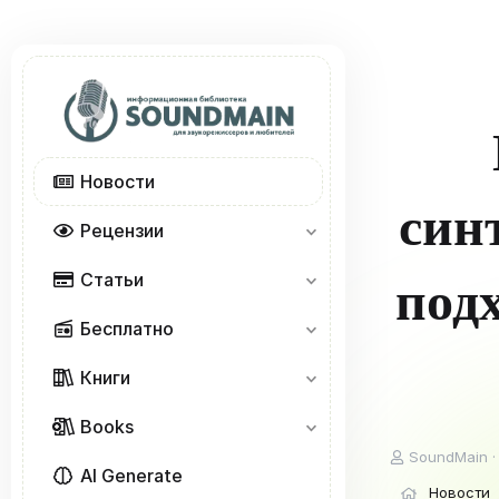
Новости
синт
Рецензии
Статьи
под
Бесплатно
Книги
Books
А
SoundMain
AI Generate
в
Новости
т