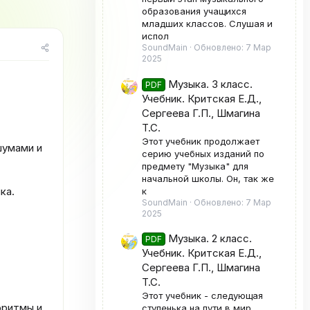
е
образования учащихся
г
младших классов. Слушая и
о
испол
р
SoundMain
Обновлено:
7 Мар
2025
и
я
Музыка. 3 класс.
PDF
Учебник. Критская Е.Д.,
Сергеева Г.П., Шмагина
Т.С.
Этот учебник продолжает
шумами и
серию учебных изданий по
предмету "Музыка" для
начальной школы. Он, так же
ка.
к
SoundMain
Обновлено:
7 Мар
2025
Музыка. 2 класс.
PDF
Учебник. Критская Е.Д.,
Сергеева Г.П., Шмагина
Т.С.
Этот учебник - следующая
оритмы и
ступенька на пути в мир