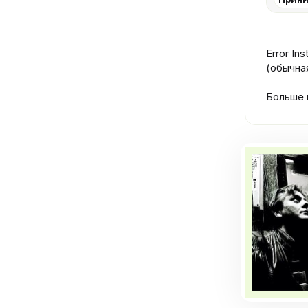
Error In
(обычная
Больше 