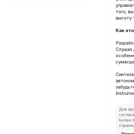
управля
того, в
высоту 
Как это
Разрабо
Слушая 
особенн
сумасше
Синтеза
автоном
забудьт
Instrum
Для пр
согласи
Более 
страниц
Прини