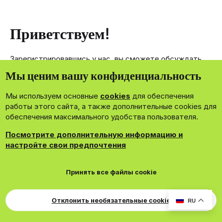
Приветствуем!
Зарегистрировавшись у нас, вы сможете обсуждать,
делиться и отправлять личные сообщения другим
Мы ценим вашу конфиденциальность
членам нашего сообщества.
Мы используем основные
cookies
для обеспечения
Зарегистрироваться сейчас!
работы этого сайта, а также дополнительные cookies для
обеспечения максимального удобства пользователя.
Посмотрите дополнительную информацию и
настройте свои предпочтения
®
Community platform by XenForo
© 2010-2026 XenForo Ltd.
Принять все файлы cookie
Theming with
by:
DohTheme
Cookies
Russian
Обратная связь
Поддержка
Для правообладателей
EN Soundmain
Условия и правила
Отклонить необязательные cookie
RU
Политика конфиденциальности
Помощь
R
S
S