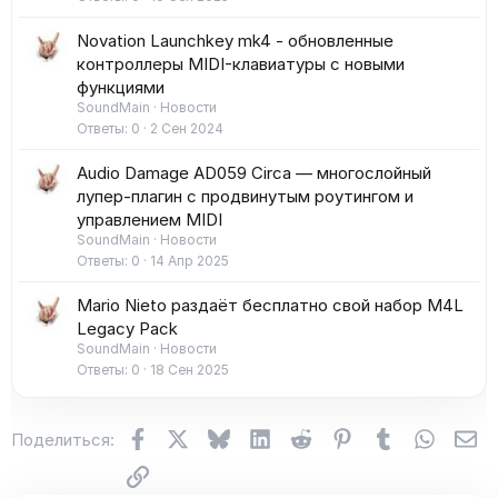
Novation Launchkey mk4 - обновленные
контроллеры MIDI-клавиатуры с новыми
функциями
SoundMain
Новости
Ответы
0
2 Сен 2024
Audio Damage AD059 Circa — многослойный
лупер-плагин с продвинутым роутингом и
управлением MIDI
SoundMain
Новости
Ответы
0
14 Апр 2025
Mario Nieto раздаёт бесплатно свой набор M4L
Legacy Pack
SoundMain
Новости
Ответы
0
18 Сен 2025
Facebook
X (Twitter)
Bluesky
LinkedIn
Reddit
Pinterest
Tumblr
WhatsA
Эл
Поделиться:
Ссылка