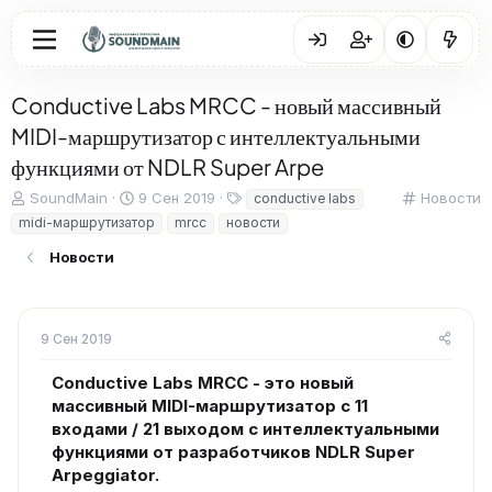
Conductive Labs MRCC - новый массивный
MIDI-маршрутизатор с интеллектуальными
функциями от NDLR Super Arpe
А
Д
Т
К
SoundMain
9 Сен 2019
Новости
conductive labs
в
а
е
а
midi-маршрутизатор
mrcc
новости
т
т
г
т
о
а
и
е
Новости
р
н
г
т
а
о
е
ч
р
м
а
и
9 Сен 2019
ы
л
я
а
Conductive Labs MRCC - это новый
массивный MIDI-маршрутизатор с 11
входами / 21 выходом с интеллектуальными
функциями от разработчиков NDLR Super
Arpeggiator.