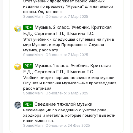
Этот учебник продолжает серию учебных
изданий по предмету "Музыка" для начальной
школы. Он, так же к
SoundMain
Обновлено:
7 Мар 2025
Музыка. 2 класс. Учебник. Критская
PDF
Е.Д., Сергеева Г.П., Шмагина Т.С.
Этот учебник - следующая ступенька на пути в
мир Музыки, в мир Прекрасного. Слушая
музыку, рассматр
SoundMain
Обновлено:
7 Мар 2025
Музыка. 1 класс. Учебник. Критская
PDF
Е.Д., Сергеева Г.П., Шмагина Т.С.
Учебник вводит первоклассника в мир музыки.
Слушая и исполняя музыкальные произведения,
рассматривая
SoundMain
Обновлено:
6 Мар 2025
Сведение тяжелой музыки
PDF
Рекомендации по сведению с учетом рока,
хардкора и металла, которые помогут вывести
ваши миксы на...
SoundMain
Обновлено:
24 Фев 2025