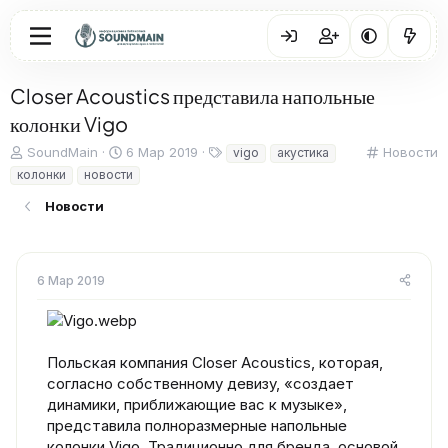
Closer Acoustics представила напольные
колонки Vigo
А
Д
Т
К
SoundMain
6 Мар 2019
Новости
vigo
акустика
в
а
е
а
колонки
новости
т
т
г
т
о
а
и
е
Новости
р
н
г
т
а
о
е
ч
р
м
а
и
6 Мар 2019
ы
л
я
а
Польская компания Closer Acoustics, которая,
согласно собственному девизу, «создает
динамики, приближающие вас к музыке»,
представила полноразмерные напольные
колонки Vigo. Традиционно для бренда, основой