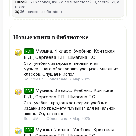
Онлайн:
71 человек, из них: пользователей: 0, гостей: 71, а
также
36 поисковых бота(ов)
Новые книги в библиотеке
Музыка. 4 класс. Учебник. Критская
PDF
Е.Д., Сергеева Г.П., Шмагина Т.С.
Этот учебник завершает первый этап
музыкального образования учащихся младших
классов. Слушая и испол
SoundMain
Обновлено:
7 Мар 2025
Музыка. 3 класс. Учебник. Критская
PDF
Е.Д., Сергеева Г.П., Шмагина Т.С.
Этот учебник продолжает серию учебных
изданий по предмету "Музыка" для начальной
школы. Он, так же к
SoundMain
Обновлено:
7 Мар 2025
Музыка. 2 класс. Учебник. Критская
PDF
Е.Д., Сергеева Г.П., Шмагина Т.С.