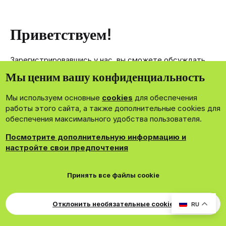
Приветствуем!
Зарегистрировавшись у нас, вы сможете обсуждать,
делиться и отправлять личные сообщения другим
Мы ценим вашу конфиденциальность
членам нашего сообщества.
Мы используем основные
cookies
для обеспечения
Зарегистрироваться сейчас!
работы этого сайта, а также дополнительные cookies для
обеспечения максимального удобства пользователя.
Посмотрите дополнительную информацию и
настройте свои предпочтения
®
Community platform by XenForo
© 2010-2026 XenForo Ltd.
Принять все файлы cookie
Theming with
by:
DohTheme
Cookies
Russian
Обратная связь
Поддержка
Свер
Для правообладателей
EN Soundmain
Условия и правила
Отклонить необязательные cookie
RU
Политика конфиденциальности
Помощь
R
S
S