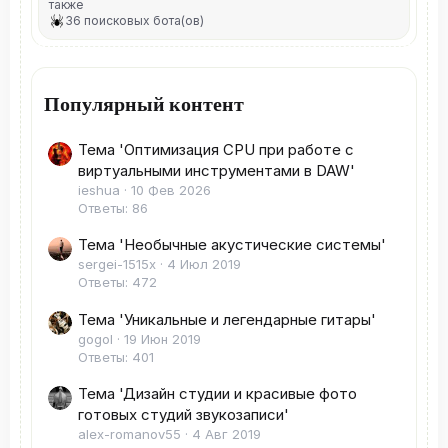
также
36 поисковых бота(ов)
Популярный контент
Тема 'Оптимизация CPU при работе с
виртуальными инструментами в DAW'
ieshua
10 Фев 2026
Ответы: 86
Тема 'Необычные акустические системы'
sergei-1515x
4 Июл 2019
Ответы: 472
Тема 'Уникальные и легендарные гитары'
gogol
19 Июн 2019
Ответы: 401
Тема 'Дизайн студии и красивые фото
готовых студий звукозаписи'
alex-romanov55
4 Авг 2019