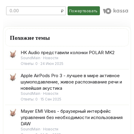
Пожертвовать
Похожие темы
HK Audio представили колонки POLAR MK2
SoundMain
Новости
Ответы
0
24 Июн 2025
Apple AirPods Pro 3 - лучшее в мире активное
шумоподавление, живое распознавание речи и
новейшая акустика
SoundMain
Новости
Ответы
0
15 Сен 2025
Mayer EMI Vibes - браузерный интерфейс
управления без необходимости использования
DAW
SoundMain
Новости