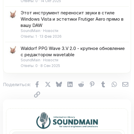
Ответы
0
14 Окт 2025
Этот инструмент переносит звуки в стиле
Windows Vista и эстетики Frutiger Aero прямо в
вашу DAW
SoundMain
Новости
Ответы
1
13 Фев 2026
Waldorf PPG Wave 3.V 2.0 - крупное обновление
с редактором wavetable
SoundMain
Новости
Ответы
0
8 Сен 2025
Facebook
X (Twitter)
Bluesky
LinkedIn
Reddit
Pinterest
Tumblr
WhatsA
Эл
Поделиться:
Ссылка