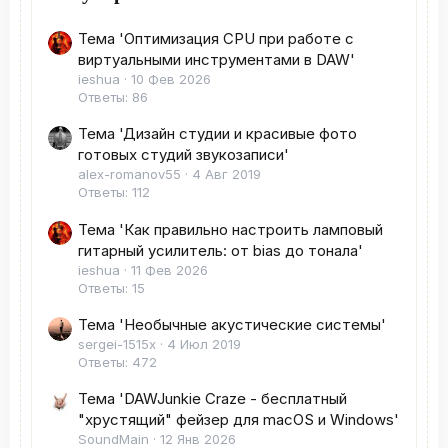
Тема 'Оптимизация CPU при работе с
виртуальными инструментами в DAW'
ieshua
10 Фев 2026
Ответы: 86
Тема 'Дизайн студии и красивые фото
готовых студий звукозаписи'
alex-romanov55
4 Авг 2019
Ответы: 112
Тема 'Как правильно настроить ламповый
гитарный усилитель: от bias до тонала'
ieshua
11 Фев 2026
Ответы: 15
Тема 'Необычные акустические системы'
sergei-1515x
4 Июл 2019
Ответы: 472
Тема 'DAWJunkie Craze - бесплатный
"хрустящий" фейзер для macOS и Windows'
SoundMain
12 Янв 2026