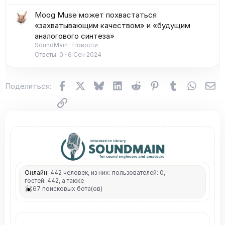
Moog Muse может похвастаться
«захватывающим качеством» и «будущим
аналогового синтеза»
SoundMain
Новости
Ответы
0
6 Сен 2024
Facebook
X (Twitter)
Bluesky
LinkedIn
Reddit
Pinterest
Tumblr
WhatsA
Эл
Поделиться:
Ссылка
Онлайн:
442 человек, из них: пользователей: 0,
гостей: 442, а также
67 поисковых бота(ов)