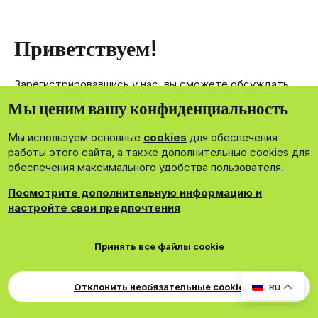
Приветствуем!
Зарегистрировавшись у нас, вы сможете обсуждать,
делиться и отправлять личные сообщения другим
Мы ценим вашу конфиденциальность
членам нашего сообщества.
Мы используем основные
cookies
для обеспечения
Зарегистрироваться сейчас!
работы этого сайта, а также дополнительные cookies для
обеспечения максимального удобства пользователя.
Посмотрите дополнительную информацию и
настройте свои предпочтения
®
Community platform by XenForo
© 2010-2026 XenForo Ltd.
Принять все файлы cookie
Theming with
by:
DohTheme
Cookies
Russian
Обратная связь
Поддержка
Для правообладателей
EN Soundmain
Условия и правила
Отклонить необязательные cookie
RU
Политика конфиденциальности
Помощь
R
S
S