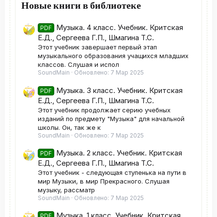
Новые книги в библиотеке
Музыка. 4 класс. Учебник. Критская
PDF
Е.Д., Сергеева Г.П., Шмагина Т.С.
Этот учебник завершает первый этап
музыкального образования учащихся младших
классов. Слушая и испол
SoundMain
Обновлено:
7 Мар 2025
Музыка. 3 класс. Учебник. Критская
PDF
Е.Д., Сергеева Г.П., Шмагина Т.С.
Этот учебник продолжает серию учебных
изданий по предмету "Музыка" для начальной
школы. Он, так же к
SoundMain
Обновлено:
7 Мар 2025
Музыка. 2 класс. Учебник. Критская
PDF
Е.Д., Сергеева Г.П., Шмагина Т.С.
Этот учебник - следующая ступенька на пути в
мир Музыки, в мир Прекрасного. Слушая
музыку, рассматр
SoundMain
Обновлено:
7 Мар 2025
Музыка. 1 класс. Учебник. Критская
PDF