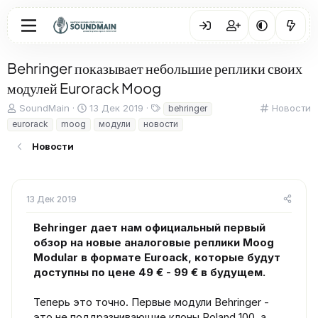
Behringer показывает небольшие реплики своих
модулей Eurorack Moog
А
Д
Т
К
SoundMain
13 Дек 2019
Новости
behringer
в
а
е
а
eurorack
moog
модули
новости
т
т
г
т
о
а
и
е
Новости
р
н
г
т
а
о
е
ч
р
м
а
и
13 Дек 2019
ы
л
я
а
Behringer дает нам официальный первый
обзор на новые аналоговые реплики Moog
Modular в формате Euroack, которые будут
доступны по цене 49 € - 99 € в будущем.
Теперь это точно. Первые модули Behringer -
это не поддразнивающие клоны Roland 100, а