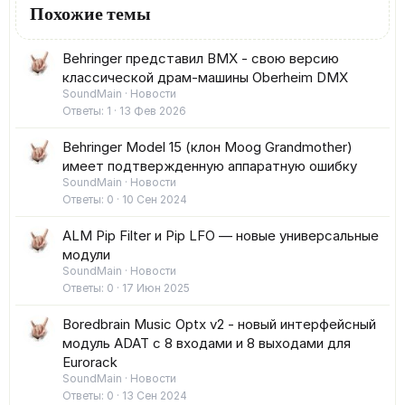
Похожие темы
Behringer представил BMX - свою версию
классической драм-машины Oberheim DMX
SoundMain
Новости
Ответы
1
13 Фев 2026
Behringer Model 15 (клон Moog Grandmother)
имеет подтвержденную аппаратную ошибку
SoundMain
Новости
Ответы
0
10 Сен 2024
ALM Pip Filter и Pip LFO — новые универсальные
модули
SoundMain
Новости
Ответы
0
17 Июн 2025
Boredbrain Music Optx v2 - новый интерфейсный
модуль ADAT с 8 входами и 8 выходами для
Eurorack
SoundMain
Новости
Ответы
0
13 Сен 2024