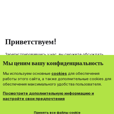
Приветствуем!
Зарегистрировавшись у нас, вы сможете обсуждать,
делиться и отправлять личные сообщения другим
Мы ценим вашу конфиденциальность
членам нашего сообщества.
Мы используем основные
cookies
для обеспечения
Зарегистрироваться сейчас!
работы этого сайта, а также дополнительные cookies для
обеспечения максимального удобства пользователя.
Посмотрите дополнительную информацию и
настройте свои предпочтения
®
Community platform by XenForo
© 2010-2026 XenForo Ltd.
Принять все файлы cookie