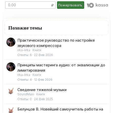
Пожертвовать
Похожие темы
Практическое руководство по настройке
звукового компрессора
irka-lirka
Книги
Ответы
6
22 Фев 2026
Принципы мастеринга аудио: от эквализации до
лимитирования
irka-lirka
Книги
Ответы
4
12 Фев 2026
Сведение тяжелой музыки
SoundMain
Книги
Ответы
0
24 Фев 2025
Белунцов В. Новейший самоучитель работы на