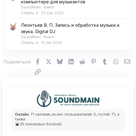
компьютере для музыкантов
SoundMain
Книги
Ответы
0
23 Сен 2020
Леонтьев В. П. Запись и обработка музыки и
звука. Digital DJ
SoundMain
Книги
Ответы
0
15 Окт 2020
Facebook
X (Twitter)
Bluesky
LinkedIn
Reddit
Pinterest
Tumblr
WhatsA
Эл
Поделиться:
Ссылка
Онлайн:
71 человек, из них: пользователей: 0, гостей: 71, а
также
35 поисковых бота(ов)