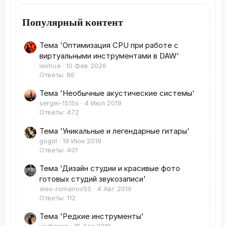
Популярный контент
Тема 'Оптимизация CPU при работе с
виртуальными инструментами в DAW'
ieshua
10 Фев 2026
Ответы: 86
Тема 'Необычные акустические системы'
sergei-1515x
4 Июл 2019
Ответы: 472
Тема 'Уникальные и легендарные гитары'
gogol
19 Июн 2019
Ответы: 401
Тема 'Дизайн студии и красивые фото
готовых студий звукозаписи'
alex-romanov55
4 Авг 2019
Ответы: 112
Тема 'Редкие инструменты'