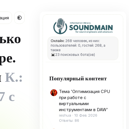
ация
ько
Онлайн:
268 человек, из них:
пользователей: 0, гостей: 268, а
также
ре.
23 поисковых бота(ов)
я
К.:
Популярный контент
7 с
Тема 'Оптимизация CPU
при работе с
виртуальными
инструментами в DAW'
ieshua
10 Фев 2026
Ответы: 86