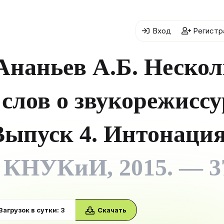
Вход
Регистр
Ананьев А.Б. Нескол
слов о звукорежиссу
Выпуск 4. Интонаци
КНУКиИ, 2015. — 3
Загрузок в сутки: 3
Скачать