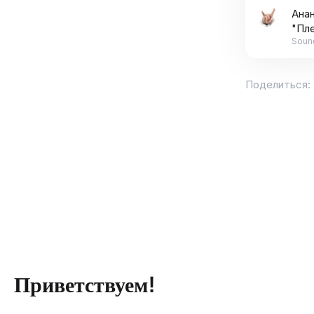
Ана
"Пл
Soun
Поделиться:
Приветствуем!