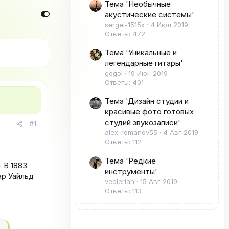
Тема 'Необычные
акустические системы'
sergei-1515x
4 Июл 2019
Ответы: 472
Тема 'Уникальные и
легендарные гитары'
gogol
19 Июн 2019
Ответы: 401
Тема 'Дизайн студии и
красивые фото готовых
студий звукозаписи'
#1
alex-romanov55
4 Авг 2019
Ответы: 112
Тема 'Редкие
 В 1883
инструменты'
ар Уайльд
vedlerian
15 Авг 2019
Ответы: 113