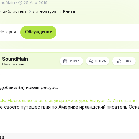
Д
undMain
25 Апр 2019
а
Библиотека
Литература
Книги
т
а
н
а
История
Обсуждение
ч
а
л
а
SoundMain
2017
3,075
46
Пользователь
9
s добавил(а) новый ресурс:
.Б. Несколько слов о звукорежиссуре. Выпуск 4. Интонация
-
ле своего путешествия по Америке ирландский писатель Оск