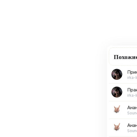
Похожи
Прин
irka-l
Пра
irka-l
Анан
Soun
Анан
Soun