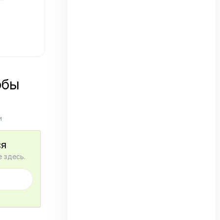
обы
и
ся
 здесь.