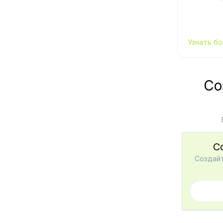
Узнать бо
Со
С
Создайт