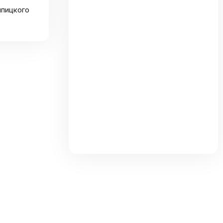
шпицкого
та