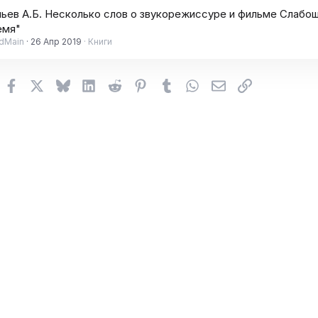
ньев А.Б. Несколько слов о звукорежиссуре и фильме Слабо
емя"
dMain
26 Апр 2019
Книги
Facebook
X (Twitter)
Bluesky
LinkedIn
Reddit
Pinterest
Tumblr
WhatsApp
Электронная поч
Ссылка