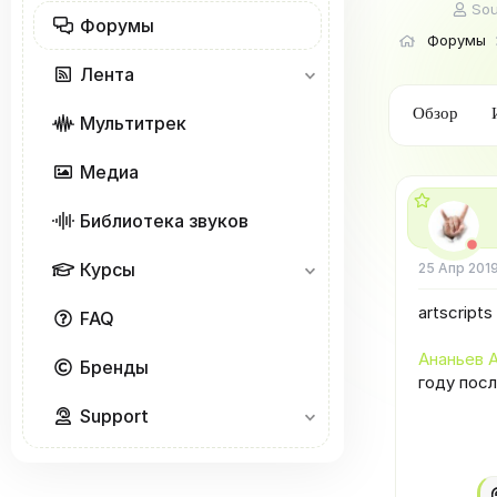
А
So
Форумы
в
Форумы
т
о
Лента
р
т
Обзор
Мультитрек
е
м
ы
Медиа
Библиотека звуков
Курсы
25 Апр 201
artscript
FAQ
Ананьев А
Бренды
году пос
Support