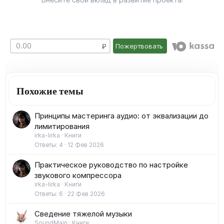
Пожертвовать
Похожие темы
Принципы мастеринга аудио: от эквализации до
лимитирования
irka-lirka
Книги
Ответы
4
12 Фев 2026
Практическое руководство по настройке
звукового компрессора
irka-lirka
Книги
Ответы
6
22 Фев 2026
Сведение тяжелой музыки
SoundMain
Книги