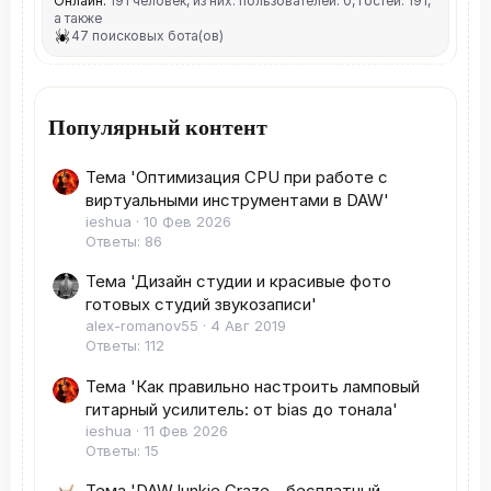
Онлайн:
191 человек, из них: пользователей: 0, гостей: 191,
а также
47 поисковых бота(ов)
Популярный контент
Тема 'Оптимизация CPU при работе с
виртуальными инструментами в DAW'
ieshua
10 Фев 2026
Ответы: 86
Тема 'Дизайн студии и красивые фото
готовых студий звукозаписи'
alex-romanov55
4 Авг 2019
Ответы: 112
Тема 'Как правильно настроить ламповый
гитарный усилитель: от bias до тонала'
ieshua
11 Фев 2026
Ответы: 15
Тема 'DAWJunkie Craze - бесплатный