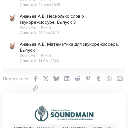
Ответы
0
24 Фев 2025
Ананьев А.Б. Несколько слов о
звукорежиссуре. Выпуск 3
SoundMain
Книги
Ответы
0
25 Апр 2019
Ананьев А.Б. Математика для звукорежиссера.
Выпуск 1.
SoundMain
Книги
Ответы
0
14 Сен 2020
Facebook
X (Twitter)
Bluesky
LinkedIn
Reddit
Pinterest
Tumblr
WhatsA
Эл
Поделиться:
Ссылка