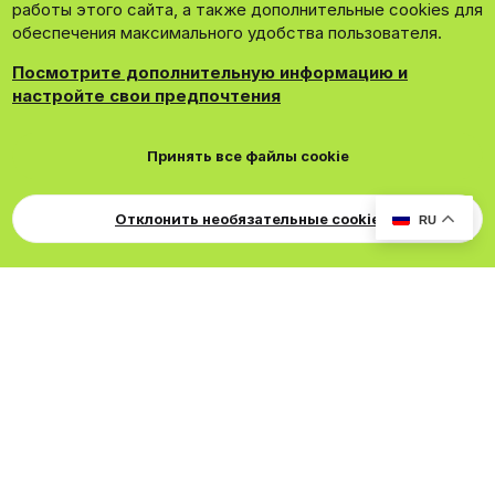
Зарегистрироваться сейчас!
работы этого сайта, а также дополнительные cookies для
обеспечения максимального удобства пользователя.
Посмотрите дополнительную информацию и
настройте свои предпочтения
®
Community platform by XenForo
© 2010-2026 XenForo Ltd.
Принять все файлы cookie
Theming with
by:
DohTheme
Cookies
Russian
Обратная связь
Поддержка
Свер
Для правообладателей
EN Soundmain
Условия и правила
Отклонить необязательные cookie
RU
Политика конфиденциальности
Помощь
R
S
S