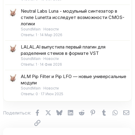
Neutral Labs Luna - модульный синтезатор в
стиле Lunetta исследует возможности CMOS-
логики
SoundMain
Новости
Ответы
1
14 Мар 2026
LALAL.AI выпустила первый плагин для
разделения стемов в формате VST
SoundMain
Новости
Ответы
1
14 Фев 2026
ALM Pip Filter и Pip LFO — новые универсальные
модули
SoundMain
Новости
Ответы
0
17 Июн 2025
Facebook
X (Twitter)
Bluesky
LinkedIn
Reddit
Pinterest
Tumblr
WhatsA
Эл
Поделиться:
Ссылка