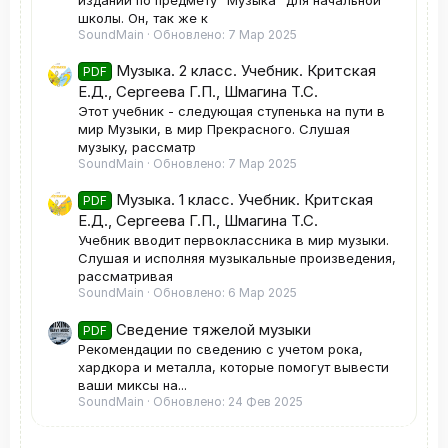
школы. Он, так же к
SoundMain
Обновлено:
7 Мар 2025
Музыка. 2 класс. Учебник. Критская
PDF
Е.Д., Сергеева Г.П., Шмагина Т.С.
Этот учебник - следующая ступенька на пути в
мир Музыки, в мир Прекрасного. Слушая
музыку, рассматр
SoundMain
Обновлено:
7 Мар 2025
Музыка. 1 класс. Учебник. Критская
PDF
Е.Д., Сергеева Г.П., Шмагина Т.С.
Учебник вводит первоклассника в мир музыки.
Слушая и исполняя музыкальные произведения,
рассматривая
SoundMain
Обновлено:
6 Мар 2025
Сведение тяжелой музыки
PDF
Рекомендации по сведению с учетом рока,
хардкора и металла, которые помогут вывести
ваши миксы на...
SoundMain
Обновлено:
24 Фев 2025