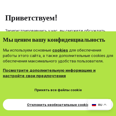
Приветствуем!
Зарегистрировавшись у нас, вы сможете обсуждать,
делиться и отправлять личные сообщения другим
Мы ценим вашу конфиденциальность
членам нашего сообщества.
Мы используем основные
cookies
для обеспечения
Зарегистрироваться сейчас!
работы этого сайта, а также дополнительные cookies для
обеспечения максимального удобства пользователя.
Посмотрите дополнительную информацию и
настройте свои предпочтения
®
Community platform by XenForo
© 2010-2026 XenForo Ltd.
Принять все файлы cookie
Theming with
by:
DohTheme
Cookies
Russian
Обратная связь
Поддержка
Свер
Для правообладателей
EN Soundmain
Условия и правила
Отклонить необязательные cookie
RU
Политика конфиденциальности
Помощь
R
S
S