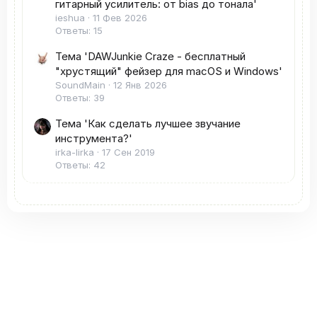
гитарный усилитель: от bias до тонала'
ieshua
11 Фев 2026
Ответы: 15
Тема 'DAWJunkie Craze - бесплатный
"хрустящий" фейзер для macOS и Windows'
SoundMain
12 Янв 2026
Ответы: 39
Тема 'Как сделать лучшее звучание
инструмента?'
irka-lirka
17 Сен 2019
Ответы: 42