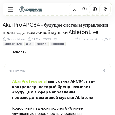
Akai Pro APC64 - будущее системы управления
производством живой музыки Ableton Live
А
Д
Т
К
SoundMain
11 Окт 2023
Новости: Audio/MIDI
в
а
е
а
ableton live
akai
apc64
новости
т
т
г
т
Новости
о
а
и
е
р
н
г
т
а
о
е
ч
р
м
11 Окт 2023
а
и
ы
л
я
а
Akai Professional
выпустила APC64, пэд-
контроллер, который бренд называет
«будущим в сфере управления
производством живой музыки Ableton».
Красочный пэд-контроллер 8×8 имеет
улучшенную поверхность управления,