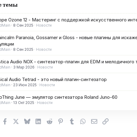
е темы
ope Ozone 12 - Мастеринг с поддержкой искусственного инт
dMain
8 Сен 2025
Новости
incalm Paranoia, Gossamer и Gloss - новые плагины для искаж
уляции
dMain
8 Сен 2025
Новости
tica Audio NOX - синтезатор-плагин для EDM и мелодичного 
dMain
3 Мар 2026
Новости
ical Audio Tetrad - это новый плагин-синтезатор
dMain
23 Июн 2025
Новости
oThing June — эмулятор синтезатора Roland Juno-60
dMain
13 Окт 2025
Новости
Facebook
X (Twitter)
Bluesky
LinkedIn
Reddit
Pinterest
Tumblr
WhatsApp
Электронная поч
Ссылка