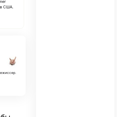
mer
ов США.
режиссер.