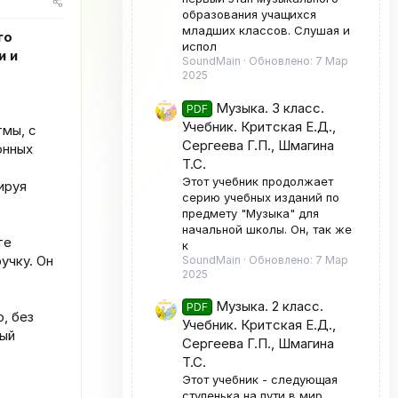
р
образования учащихся
и
младших классов. Слушая и
я
го
испол
и и
SoundMain
Обновлено:
7 Мар
2025
Музыка. 3 класс.
PDF
Учебник. Критская Е.Д.,
тмы, с
Сергеева Г.П., Шмагина
онных
Т.С.
Этот учебник продолжает
ируя
серию учебных изданий по
предмету "Музыка" для
начальной школы. Он, так же
те
к
учку. Он
SoundMain
Обновлено:
7 Мар
2025
Музыка. 2 класс.
PDF
, без
Учебник. Критская Е.Д.,
рый
Сергеева Г.П., Шмагина
Т.С.
Этот учебник - следующая
ступенька на пути в мир