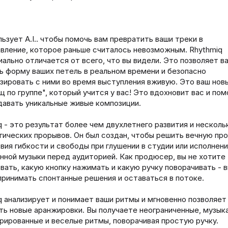
льзует A.I.. чтобы помочь вам превратить ваши треки в
вление, которое раньше считалось невозможным. Rhythmiq
иально отличается от всего, что вы видели. Это позволяет в
ь форму ваших петель в реальном времени и безопасно
зировать с ними во время выступления вживую. Это ваш нов
щ по группе", который учится у вас! Это вдохновит вас и по
давать уникальные живые композиции.
q - это результат более чем двухлетнего развития и несколь
гических прорывов. Он был создан, чтобы решить вечную пр
вия гибкости и свободы при глушении в студии или исполнен
нной музыки перед аудиторией. Как продюсер, вы не хотите
вать, какую кнопку нажимать и какую ручку поворачивать - 
принимать спонтанные решения и оставаться в потоке.
q анализирует и понимает ваши ритмы и мгновенно позволяет
ть новые аранжировки. Вы получаете неограниченные, музык
рированные и веселые ритмы, поворачивая простую ручку.