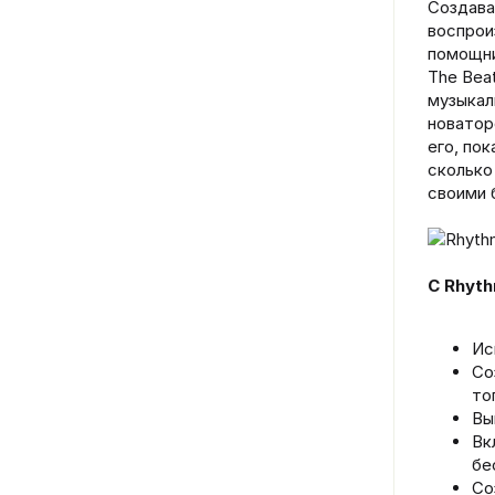
Создава
воспрои
помощни
The Bea
музыкал
новатор
его, по
сколько
своими 
С Rhyt
Ис
Со
то
Вы
Вк
бе
Со