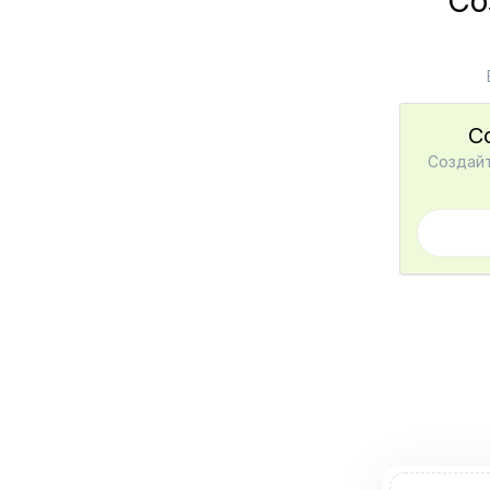
Со
С
Создайт