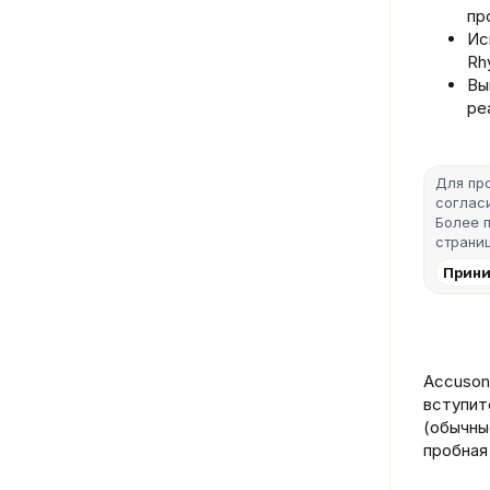
пр
Ис
Rh
Вы
ре
Для пр
согласи
Более 
страниц
Прини
Accuson
вступит
(обычны
пробная