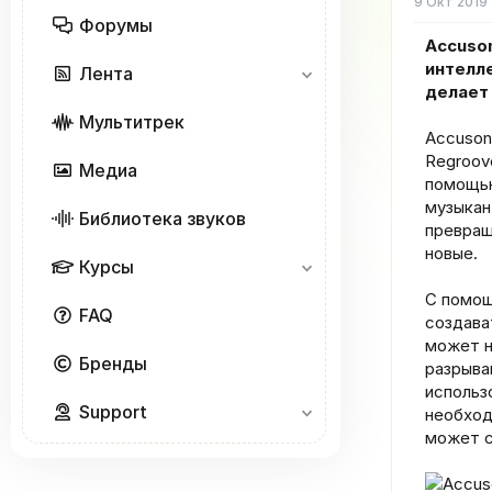
е
9 Окт 2019
м
Форумы
ы
Accuso
интелл
Лента
делает
Мультитрек
Accuson
Regroov
Медиа
помощью
музыкан
Библиотека звуков
превращ
новые.
Курсы
С помощ
FAQ
создава
может н
Бренды
разрыва
использ
Support
необход
может с