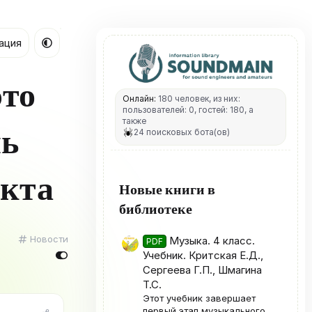
ация
это
Онлайн:
180 человек, из них:
пользователей: 0, гостей: 180, а
также
ль
24 поисковых бота(ов)
екта
Новые книги в
библиотеке
К
Новости
Музыка. 4 класс.
PDF
а
Учебник. Критская Е.Д.,
т
Сергеева Г.П., Шмагина
е
Т.С.
г
Этот учебник завершает
о
первый этап музыкального