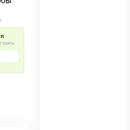
обы
и
ся
 здесь.