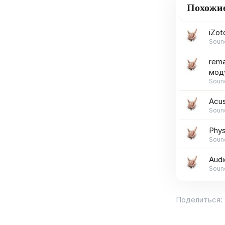
Похожи
iZot
Soun
rema
мод
Soun
Acus
Soun
Phys
Soun
Audi
Soun
Поделиться: