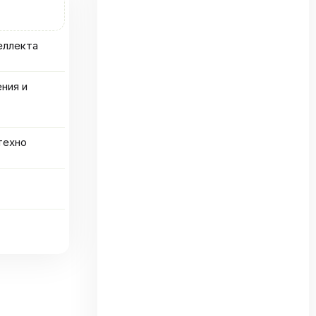
еллекта
ения и
техно
та