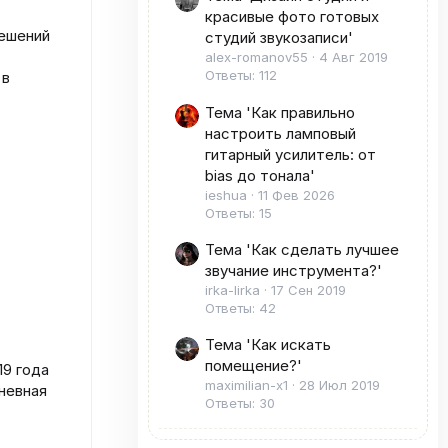
красивые фото готовых
решений
студий звукозаписи'
alex-romanov55
4 Авг 2019
Ответы: 112
 в
Тема 'Как правильно
настроить ламповый
гитарный усилитель: от
bias до тонала'
ieshua
11 Фев 2026
Ответы: 15
Тема 'Как сделать лучшее
звучание инструмента?'
irka-lirka
17 Сен 2019
Ответы: 42
Тема 'Как искать
помещение?'
19 года
maximilian-x1
28 Июл 2019
невная
Ответы: 30