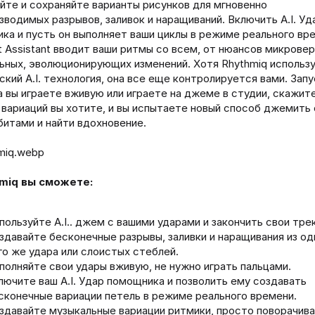
йте и сохраняйте варианты рисунков для мгновенно
зводимых разрывов, заливок и наращиваний. Включить A.I. Уд
ка и пусть он выполняет ваши циклы в режиме реального вр
t Assistant вводит ваши ритмы со всем, от нюансов микрове
ьных, эволюционирующих изменений. Хотя Rhythmiq использ
ский A.I. технология, она все еще контролируется вами. Зап
ка вы играете вживую или играете на джеме в студии, скажите
 вариаций вы хотите, и вы испытаете новый способ джемить
битами и найти вдохновение.
hmiq вы сможете:
пользуйте A.I.. джем с вашими ударами и закончить свои трек
здавайте бесконечные разрывы, заливки и наращивания из од
го же удара или слоистых стеблей.
полняйте свои удары вживую, не нужно играть пальцами.
лючите ваш A.I. Удар помощника и позволить ему создавать
сконечные вариации петель в режиме реального времени.
здавайте музыкальные вариации ритмики, просто поворачива