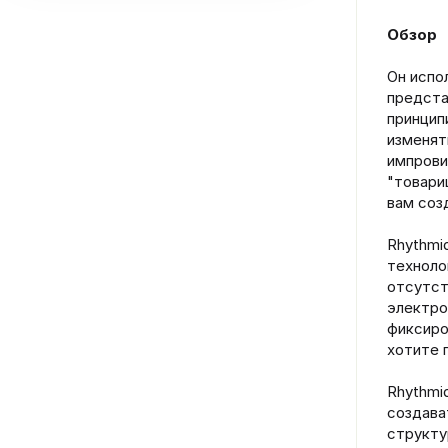
Обзор
Он испо
предста
принцип
изменят
импрови
"товари
вам соз
Rhythmi
техноло
отсутст
электро
фиксиро
хотите 
Rhythmi
создава
структу