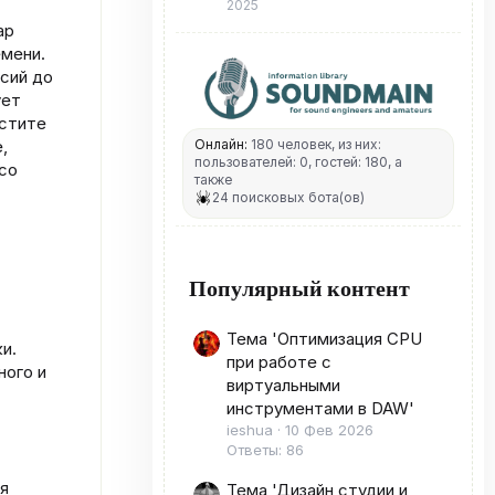
2025
ар
емени.
рсий до
ует
устите
Онлайн:
180 человек, из них:
,
пользователей: 0, гостей: 180, а
 со
также
24 поисковых бота(ов)
Популярный контент
Тема 'Оптимизация CPU
и.
при работе с
ного и
виртуальными
инструментами в DAW'
ieshua
10 Фев 2026
Ответы: 86
я
Тема 'Дизайн студии и