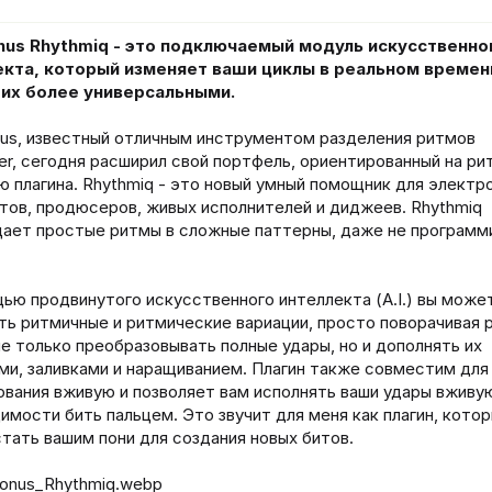
ч
а
л
nus Rhythmiq - это подключаемый модуль искусственно
а
екта, который изменяет ваши циклы в реальном времен
 их более универсальными.
us, известный отличным инструментом разделения ритмов
er, сегодня расширил свой портфель, ориентированный на ри
 плагина. Rhythmiq - это новый умный помощник для электр
тов, продюсеров, живых исполнителей и диджеев. Rhythmiq
ает простые ритмы в сложные паттерны, даже не программ
ью продвинутого искусственного интеллекта (A.I.) вы може
ть ритмичные и ритмические вариации, просто поворачивая р
е только преобразовывать полные удары, но и дополнять их
ми, заливками и наращиванием. Плагин также совместим для
ования вживую и позволяет вам исполнять ваши удары вживую
имости бить пальцем. Это звучит для меня как плагин, кото
тать вашим пони для создания новых битов.