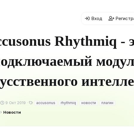
Вход
Регистр
cusonus Rhythmiq - 
одключаемый моду
усственного интелл
Д
Т
9 Окт 2019
accusonus
rhythmiq
новости
плагин
а
е
Новости
т
г
а
и
н
а