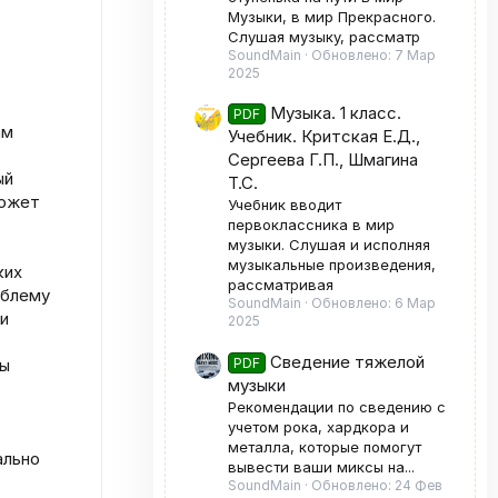
Музыки, в мир Прекрасного.
Слушая музыку, рассматр
SoundMain
Обновлено:
7 Мар
2025
Музыка. 1 класс.
PDF
ам
Учебник. Критская Е.Д.,
Сергеева Г.П., Шмагина
ый
Т.С.
может
Учебник вводит
первоклассника в мир
музыки. Слушая и исполняя
музыкальные произведения,
ких
рассматривая
облему
SoundMain
Обновлено:
6 Мар
ии
2025
Сведение тяжелой
PDF
вы
музыки
Рекомендации по сведению с
учетом рока, хардкора и
металла, которые помогут
ально
вывести ваши миксы на...
SoundMain
Обновлено:
24 Фев