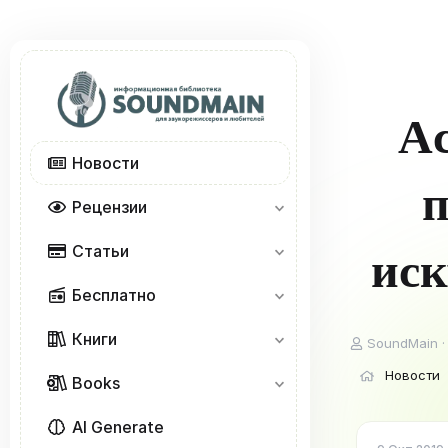
Ac
Новости
п
Рецензии
Статьи
иск
Бесплатно
Книги
А
SoundMain
в
Новости
т
Books
о
р
AI Generate
т