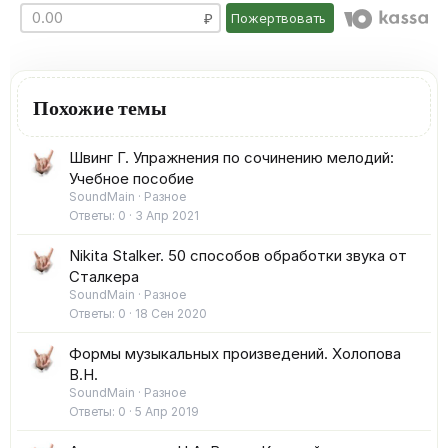
Пожертвовать
Похожие темы
Швинг Г. Упражнения по сочинению мелодий:
Учебное пособие
SoundMain
Разное
Ответы
0
3 Апр 2021
Nikita Stalker. 50 способов обработки звука от
Сталкера
SoundMain
Разное
Ответы
0
18 Сен 2020
Формы музыкальных произведений. Холопова
В.Н.
SoundMain
Разное
Ответы
0
5 Апр 2019