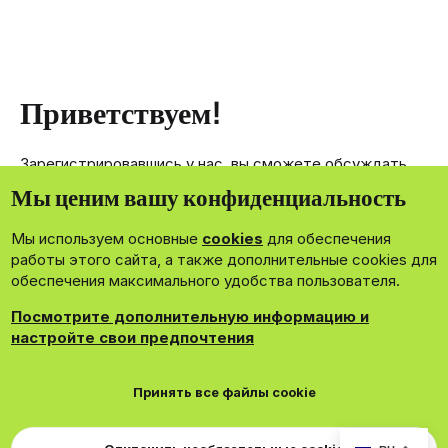
Приветствуем!
Зарегистрировавшись у нас, вы сможете обсуждать,
делиться и отправлять личные сообщения другим
Мы ценим вашу конфиденциальность
членам нашего сообщества.
Мы используем основные
cookies
для обеспечения
Зарегистрироваться сейчас!
работы этого сайта, а также дополнительные cookies для
обеспечения максимального удобства пользователя.
Посмотрите дополнительную информацию и
настройте свои предпочтения
®
Community platform by XenForo
© 2010-2026 XenForo Ltd.
Принять все файлы cookie
Theming with
by:
DohTheme
Cookies
Russian
Обратная связь
Поддержка
Для правообладателей
EN Soundmain
Условия и правила