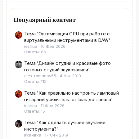
Популярный контент
Тема 'Оптимизация CPU при работе с
виртуальными инструментами в DAW'
ieshua
10 Фев 2026
Ответы: 86
Тема 'Дизайн студии и красивые фото
готовых студий звукозаписи'
alex-romanov55
4 Авг 2019
Ответы: 112
Тема 'Как правильно настроить ламповый
гитарный усилитель: от bias до тонала'
ieshua
11 Фев 2026
Ответы: 15
Тема 'Как сделать лучшее звучание
инструмента?'
irka-lirka
17 Сен 2019