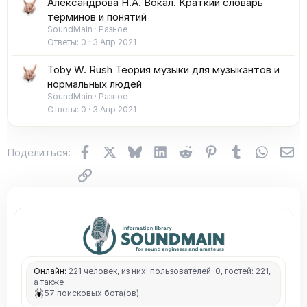
Александрова Н.А. Вокал. Краткий словарь
терминов и понятий
SoundMain
Разное
Ответы
0
3 Апр 2021
Toby W. Rush Теория музыки для музыкантов и
нормальных людей
SoundMain
Разное
Ответы
0
3 Апр 2021
Facebook
X (Twitter)
Bluesky
LinkedIn
Reddit
Pinterest
Tumblr
WhatsA
Эл
Поделиться:
Ссылка
Онлайн:
221 человек, из них: пользователей: 0, гостей: 221,
а также
57 поисковых бота(ов)