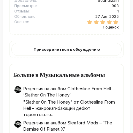
Добавлено
SoundMain
Просмотры
903
Отзывы
1
Обновлено
27 Авг 2025
5
Оценка
.
1 оценок
0
0
з
в
ё
Присоединиться к обсуждению
з
д
Больше в Музыкальные альбомы
Рецензия на альбом Clothesline From Hell –
‘Slather On The Honey’
"Slather On The Honey" от Clothesline From
Hell - жанроизгибающий дебют
торонтского...
Рецензия на альбом Sleaford Mods – ‘The
Demise Of Planet X’