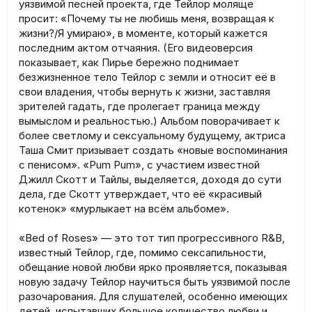
уязвимой песней проекта, где Тейлор моляще
просит: «Почему ты не любишь меня, возвращая к
жизни?/Я умираю», в моменте, который кажется
последним актом отчаяния. (Его видеоверсия
показывает, как Пирье бережно поднимает
безжизненное тело Тейлор с земли и относит её в
свои владения, чтобы вернуть к жизни, заставляя
зрителей гадать, где пролегает граница между
вымыслом и реальностью.) Альбом поворачивает к
более светлому и сексуальному будущему, актриса
Таша Смит призывает создать «новые воспоминания
с пенисом». «Pum Pum», с участием известной
Джилл Скотт и Тайлы, выделяется, доходя до сути
дела, где Скотт утверждает, что её «красивый
котенок» «мурлыкает на всём альбоме».
«Bed of Roses» — это тот тип прогрессивного R&B,
известный Тейлор, где, помимо сексапильности,
обещание новой любви ярко проявляется, показывая
новую задачу Тейлор научиться быть уязвимой после
разочарования. Для слушателей, особенно имеющих
детей, испытавших большое количество любви и