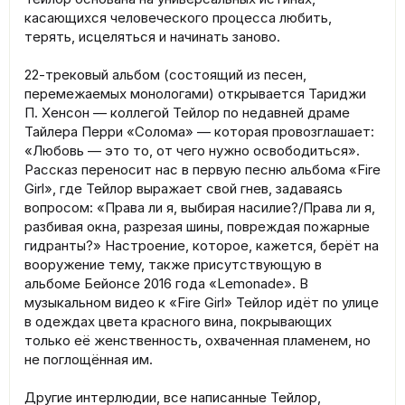
касающихся человеческого процесса любить,
терять, исцеляться и начинать заново.
22-трековый альбом (состоящий из песен,
перемежаемых монологами) открывается Тариджи
П. Хенсон — коллегой Тейлор по недавней драме
Тайлера Перри «Солома» — которая провозглашает:
«Любовь — это то, от чего нужно освободиться».
Рассказ переносит нас в первую песню альбома «Fire
Girl», где Тейлор выражает свой гнев, задаваясь
вопросом: «Права ли я, выбирая насилие?/Права ли я,
разбивая окна, разрезая шины, повреждая пожарные
гидранты?» Настроение, которое, кажется, берёт на
вооружение тему, также присутствующую в
альбоме Бейонсе 2016 года «Lemonade». В
музыкальном видео к «Fire Girl» Тейлор идёт по улице
в одеждах цвета красного вина, покрывающих
только её женственность, охваченная пламенем, но
не поглощённая им.
Другие интерлюдии, все написанные Тейлор,