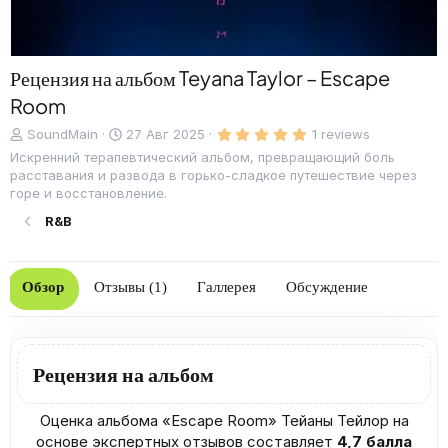
Рецензия на альбом Teyana Taylor – Escape
Room
5
Д
C
SoundMain
27 Авг 2025
1 reviews
.
о
r
Искренний терапевтический альбом, превращающий боль
0
б
e
0
расставания и развода в горько-сладкое путешествие через
з
а
a
горе и восстановление.
в
в
t
ё
R&B
л
e
з
д
е
d
н
a
о
t
Обзор
Отзывы (1)
Галлерея
Обсуждение
e
Рецензия на альбом
Оценка альбома «Escape Room» Тейаны Тейлор на
основе экспертных отзывов составляет
4,7 балла