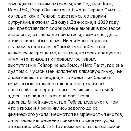
принадлежат таким актрисам, как Реджина Кинг,
Исса Рэй, Керри Вашингтон и Джоди Тернер Смит —
которые, как и Тейлор, расстались со своими
супругами, включая Джошуа Джексона, в 2023 году.
Они представляют собой разные эмоции в процессе
исцеления, от гнева до принятия и, возможно, дозы
комического облегчения. Ниеси Нэш внедряет
реализм, утверждая: «Самой тяжёлой частью
является не прощание, а тишина, которая следует за
ним», что приводит к первому гостевому
выступлению Тейлор на альбоме, «Hard Part», где она
дуэтом с Лукаси Деи исполняет блюзовую гимну, чьи
слова касаются сердца, в то время как басовая
линия вызывает кивок головой. Танцевальное
расстройство сердца, кажется, является темой
здесь, что видно в песне «Long Time»,
вдохновлённой хаусом, где Тейлор мурлычет о том,
что отношения закончились задолго до её
физического ухода. Несмотря на мрачность текстов,
ритм песни непременно приведет к «вогуингу» на
вечеринке. «Back to Life» возможно является самой