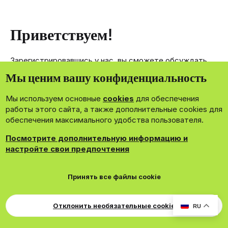
Приветствуем!
Зарегистрировавшись у нас, вы сможете обсуждать,
делиться и отправлять личные сообщения другим
Мы ценим вашу конфиденциальность
членам нашего сообщества.
Мы используем основные
cookies
для обеспечения
Зарегистрироваться сейчас!
работы этого сайта, а также дополнительные cookies для
обеспечения максимального удобства пользователя.
Посмотрите дополнительную информацию и
настройте свои предпочтения
®
Community platform by XenForo
© 2010-2026 XenForo Ltd.
Принять все файлы cookie
Theming with
by:
DohTheme
Cookies
Russian
Обратная связь
Поддержка
Для правообладателей
EN Soundmain
Условия и правила
Отклонить необязательные cookie
RU
Политика конфиденциальности
Помощь
R
S
S