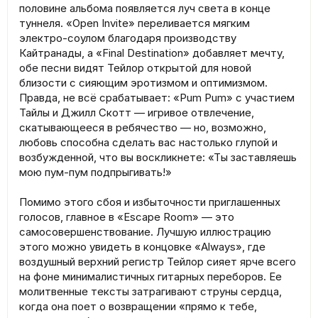
половине альбома появляется луч света в конце
туннеля. «Open Invite» переливается мягким
электро-соулом благодаря производству
Кайтранады, а «Final Destination» добавляет мечту,
обе песни видят Тейлор открытой для новой
близости с сияющим эротизмом и оптимизмом.
Правда, не всё срабатывает: «Pum Pum» с участием
Тайлы и Джилл Скотт — игривое отвлечение,
скатывающееся в ребячество — но, возможно,
любовь способна сделать вас настолько глупой и
возбужденной, что вы воскликнете: «Ты заставляешь
мою пум-пум подпрыгивать!»
Помимо этого сбоя и избыточности приглашенных
голосов, главное в «Escape Room» — это
самосовершенствование. Лучшую иллюстрацию
этого можно увидеть в концовке «Always», где
воздушный верхний регистр Тейлор сияет ярче всего
на фоне минималистичных гитарных переборов. Ее
молитвенные тексты затрагивают струны сердца,
когда она поет о возвращении «прямо к тебе,