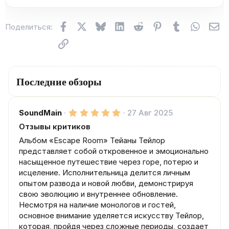
Facebook
X (Twitter)
Bluesky
LinkedIn
Reddit
Pinterest
Tumblr
WhatsA
Эл
Поделиться:
Ссылка
Последние обзоры
5
SoundMain
27 Авг 2025
.
Отзывы критиков
0
0
Альбом «Escape Room» Тейаны Тейлор
з
в
представляет собой откровенное и эмоционально
ё
насыщенное путешествие через горе, потерю и
з
исцеление. Исполнительница делится личным
д
опытом развода и новой любви, демонстрируя
свою эволюцию и внутреннее обновление.
Несмотря на наличие монологов и гостей,
основное внимание уделяется искусству Тейлор,
которая, пройдя через сложные периоды, создает