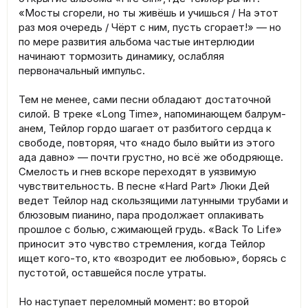
«Мосты сгорели, но ты живёшь и учишься / На этот
раз моя очередь / Чёрт с ним, пусть сгорает!» — но
по мере развития альбома частые интерлюдии
начинают тормозить динамику, ослабляя
первоначальный импульс.
Тем не менее, сами песни обладают достаточной
силой. В треке «Long Time», напоминающем балрум-
анем, Тейлор гордо шагает от разбитого сердца к
свободе, повторяя, что «надо было выйти из этого
ада давно» — почти грустно, но всё же ободряюще.
Смелость и гнев вскоре переходят в уязвимую
чувствительность. В песне «Hard Part» Люки Дей
ведет Тейлор над скользящими латунными трубами и
блюзовым пианино, пара продолжает оплакивать
прошлое с болью, сжимающей грудь. «Back To Life»
приносит это чувство стремления, когда Тейлор
ищет кого-то, кто «возродит ее любовью», борясь с
пустотой, оставшейся после утраты.
Но наступает переломный момент: во второй