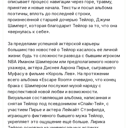
описывает процесс навигации через горе, травму,
принятие и новые начала. Тексты и посыл альбома
поэтичны, вплоть до последней строки,
произнесённой старшей дочерью Тейлор, Джуни
Шамперт, которая благодарит Тейлор за то, что она
«вернулась к себе».
За пределами успешной актёрской карьеры
большинство новостей о Тейлор касалось её личной
жизни: будь то сложности развода с бывшим игроком
NBA Иманом Шампером или предполагаемого нового
ухажера, актёра Диснея Аарона Пирье, сыгравшего
Муфасу в фильме «Король Лев». На протяжении
всего альбома «Escape Room» очевидно, что конец
брака с Шампером послужил музой наряду с
перспективой новой любви и возможности.
Визуальная составляющая альбома, написанная и
снятая Тейлор под псевдонимом «Спайк-Тей», с
участием Пирье и актера Лейкайт Стэнфилда,
играющего фиктивного бывшего мужа Тейлор,
укрепляет это ощущение ещё больше. Лирика
Тейлор основана на универсальных истинах,