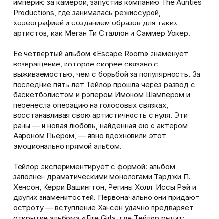
империю за камерой, запустив компанию The Aunties
Productions, где занималась режиссурой,
хореографией и созданием образов для таких
артистов, как Меган Ти Сталлон и Саммер Уокер.
Ее четвертый альбом «Escape Room» знаменует
возвращение, которое скорее связано с
выживаемостью, чем с борьбой за популярность. За
последние пять лет Тейлор прошла через развод с
баскетболистом и рэпером Имоном Шампером и
перенесла операцию на голосовых связках,
восстанавливая свою артистичность с нуля. Эти
раны — и новая любовь, найденная ею с актером
Аароном Пьером, — явно вдохновили этот
эмоционально прямой альбом.
Тейлор экспериментирует с формой: альбом
заполнен драматическими монологами Тарджи П.
Хенсон, Керри Вашингтон, Регины Холл, Иссы Рэй и
других знаменитостей. Первоначально они придают
остроту — вступление Хансен удачно предваряет
открытие альбома «Fire Girl», где Тейлор рычит: