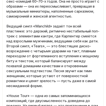
секс-комедий 60–70-х годов. Она не просто играет с
образами — она их переосмысливает, превращая в
музыкальные миниатюры, наполненные сарказмом,
самоиронией и женской агентностью.
Ведущий сингл «Manchild» задаёт тон всей
пластинке: это дерзкий, ритмично нестабильный поп-
трек с элементами кантри, где Карпентер смеётся
над взрослыми мужчинами, ведущими себя как дети.
Второй сингл, «Tears», — это блестящее диско-
возрождение с четырьмя ударами на такт, плавным
переходом от фортепианного вступления к мощному
биту и текстом, который балансирует между
похвалой домашним качествам и откровенным
сексуальным подтекстом. Песня звучит как гимн
женщинам, которые устают от поверхностной
романтики и ценят зрелость — пусть даже в самой
неожиданной форме.
«House Tour» — одна из самых запоминающихся
композиций, где двусмысленность доведена до
предела. На первый взгляд — это приглашение в дом,