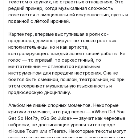
текстом о хрупких, но страстных отношениях. Это
редкий пример, когда музыкальная сложность
сочетается с эмоциональной искренностью, пусть и
поданной с лёгкой иронией.
Карпентер, впервые выступившая в роли со-
продюсера, демонстрирует не только рост как
исполнительницы, но и как артиста,
контролирующего каждый аспект своей работы. Её
голос — то игривый, то саркастичный, то
мечтательный — становится идеальным
инструментом для передачи настроения. Она не
боится быть смешной, пошлой, театральной, но при
этом сохраняет музыкальную изысканность и
продюсерскую дисциплину.
Альбом не лишён спорных моментов. Некоторые
критики отмечают, что ряд песен — «When Did You
Get So Hot?», «Go Go Juice» — звучат как черновые
наброски, не достигающие уровня хитов вроде
«House Tour» или «Tears». Некоторые тексты могут
показаться излишне навязчивыми, а повторение тем