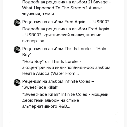
Подробная рецензия на альбом 21 Savage -
What Happened To The Streets? Анализ
звучания, тем и...
Рецензия на альбом Fred Again.. – ‘USB002’
Подробная рецензия на альбом Fred Again..
- USB002: критический анализ, мнение
экспертов...
Рецензия на альбом This Is Lorelei – ‘Holo
Boy’
"Holo Boy" от This Is Lorelei -
эксцентричный инди‑поп/инди‑рок альбом
Нейта Амоса (Water From...
Рецензия на альбом Infinite Coles –
‘SweetFace Killah’
"SweetFace Killah" Infinite Coles - мощный
дебютный альбом на стыке
альтернативного R&B...