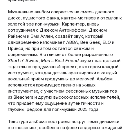
Музыкально альбом опирается на смесь дневного
диско, пушистого фанка, кантри-мотивов и отсылок к
золотой эре поп-музыки. Карпентер, вновь
сотрудничая с Джеком Антоноффом, Джоном
Райаном и Эми Аллен, создаёт звук, который
одновременно напоминает ABBA, Bee Gees, ELO и
Принса, но при этом остаётся свежим и
современным. В отличие от более разрозненного
Short n’ Sweet
,
Man’s Best Friend
звучит как цельный,
тщательно продуманный проект, в котором каждый
инструмент, каждая деталь аранжировки и каждый
вокальный приём продуманы до мелочей. Альбом
исполняется преимущественно на живых
инструментах, с участием сессионных музыкантов
из Bleachers и других высококлассных исполнителей,
что придаёт ему ощущение аутентичности и
глубины, редкое для поп-музыки 2025 года.
Текстура альбома построена вокруг темы динамики
в отношениях, особенно на фоне гендерных ожиданий