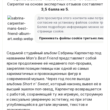
Carpenter на основе экспертных отзывов составляет
3,5 балла из 5
.​
Для просмотра этого контента нам потребу
согласие на установку файлов cookie третьи
Более подробную информацию можно найти
странице cookie
.
Принимать файлы cookie третьих лиц
Седьмой студийный альбом Сэбрины Карпентер под
названием
Man’s Best Friend
представляет собой
яркое продолжение её недавнего поп-прорыва,
закрепляя позиции певицы как одной из самых
харизматичных и провокационных фигур в
современной музыке. Через год после выхода
альбома
Short n’ Sweet
, который наконец вывел её в
высший эшелон поп-звезд, Карпентер возвращается
с работой, сохраняющей ту же игривую, остроумную
и сексуально уверенную эстетику, но при этом
углубляющейся в детали звучания, текстов и
аранжировок.