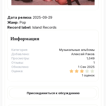
Дата релиза:
2025-09-29
Жанр:
Pop
Record label:
Island Records
Информация
Категория
Музыкальные альбомы
Добавлено
Алексей Раков
Просмотры
1,049
Отзывы
1
Обновлено
1 Сен 2025
3
Оценка
.
1 оценок
0
0
з
в
ё
Присоединиться к обсуждению
з
д