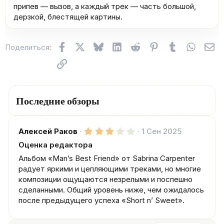
припев — вызов, а каждый трек — часть большой,
дерзкой, блестящей картины.
Facebook
X (Twitter)
Bluesky
LinkedIn
Reddit
Pinterest
Tumblr
WhatsA
Эл
Поделиться:
Ссылка
Последние обзоры
3
Алексей Раков
1 Сен 2025
.
Оценка редактора
0
0
Альбом «Man’s Best Friend» от Sabrina Carpenter
з
в
радует яркими и цепляющими треками, но многие
ё
композиции ощущаются незрелыми и поспешно
з
сделанными. Общий уровень ниже, чем ожидалось
д
после предыдущего успеха «Short n’ Sweet».