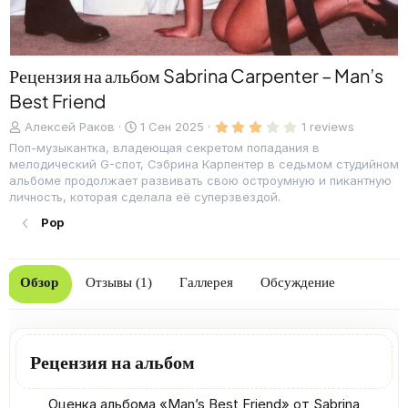
Рецензия на альбом Sabrina Carpenter – Man’s
Best Friend
3
Д
C
Алексей Раков
1 Сен 2025
1 reviews
.
о
r
Поп-музыкантка, владеющая секретом попадания в
0
б
e
0
мелодический G-спот, Сэбрина Карпентер в седьмом студийном
з
а
a
альбоме продолжает развивать свою остроумную и пикантную
в
в
t
ё
личность, которая сделала её суперзвездой.
л
e
з
д
Pop
е
d
н
a
о
t
e
Обзор
Отзывы (1)
Галлерея
Обсуждение
Рецензия на альбом
Оценка альбома «Man’s Best Friend» от Sabrina