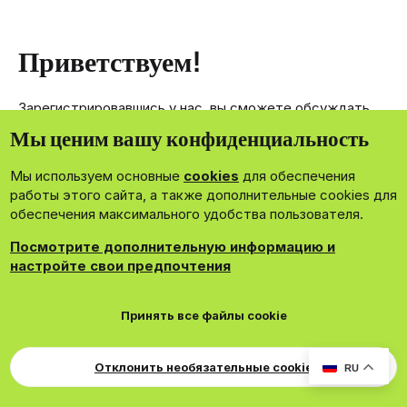
Приветствуем!
Зарегистрировавшись у нас, вы сможете обсуждать,
делиться и отправлять личные сообщения другим
Мы ценим вашу конфиденциальность
членам нашего сообщества.
Мы используем основные
cookies
для обеспечения
Зарегистрироваться сейчас!
работы этого сайта, а также дополнительные cookies для
обеспечения максимального удобства пользователя.
Посмотрите дополнительную информацию и
настройте свои предпочтения
®
Community platform by XenForo
© 2010-2026 XenForo Ltd.
Принять все файлы cookie
Theming with
by:
DohTheme
Cookies
Russian
Обратная связь
Поддержка
Для правообладателей
EN Soundmain
Условия и правила
Отклонить необязательные cookie
RU
Политика конфиденциальности
Помощь
R
S
S