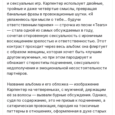
и сексуальных игр. Карпентер использует двойные,
тройные и даже четвёртые смыслы, превращая
банальные фразы в провокационные шутки. «Я
увлажняюсь при мысли о тебе… будучи
ответственным парнем» — строчка из песни «Tears»
— стала одной из самых обсуждаемых в году,
сочетая откровенную сексуальность с ироничным
восхищением зрелостью и ответственностью. Этот
контраст проходит через весь альбом: она флиртует
с образом женщины, которая хочет быть «лучшим
другом мужчины», но при этом пародирует и
обнажает стереотипы подчинения, сексуального
недополучения и эмоциональной несостоятельности
партнёров.
Название альбома и его обложка — изображение
Карпентер на четвереньках, с мужчиной, держащим
её за волосы — вызвали бурные обсуждения. Однако,
судя по содержанию, это не призыв к подчинению, а
сатирическая провокация, пародия на токсичные
паттерны в отношениях, оформленная в духе старых