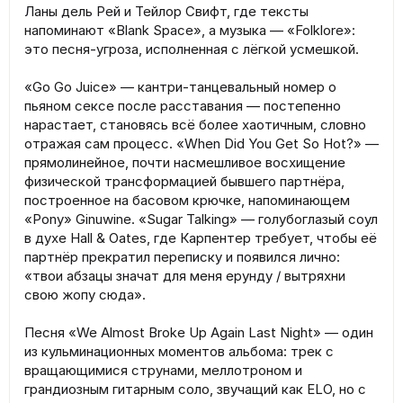
Ланы дель Рей и Тейлор Свифт, где тексты
напоминают «Blank Space», а музыка — «Folklore»:
это песня-угроза, исполненная с лёгкой усмешкой.
«Go Go Juice» — кантри-танцевальный номер о
пьяном сексе после расставания — постепенно
нарастает, становясь всё более хаотичным, словно
отражая сам процесс. «When Did You Get So Hot?» —
прямолинейное, почти насмешливое восхищение
физической трансформацией бывшего партнёра,
построенное на басовом крючке, напоминающем
«Pony» Ginuwine. «Sugar Talking» — голубоглазый соул
в духе Hall & Oates, где Карпентер требует, чтобы её
партнёр прекратил переписку и появился лично:
«твои абзацы значат для меня ерунду / вытряхни
свою жопу сюда».
Песня «We Almost Broke Up Again Last Night» — один
из кульминационных моментов альбома: трек с
вращающимися струнами, меллотроном и
грандиозным гитарным соло, звучащий как ELO, но с