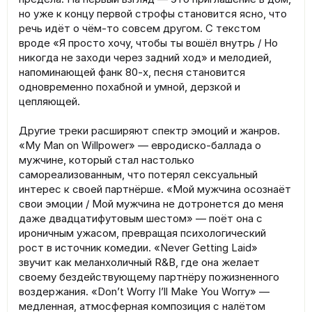
но уже к концу первой строфы становится ясно, что
речь идёт о чём-то совсем другом. С текстом
вроде «Я просто хочу, чтобы ты вошёл внутрь / Но
никогда не заходи через задний ход» и мелодией,
напоминающей фанк 80-х, песня становится
одновременно похабной и умной, дерзкой и
цепляющей.
Другие треки расширяют спектр эмоций и жанров.
«My Man on Willpower» — евродиско-баллада о
мужчине, который стал настолько
самореализованным, что потерял сексуальный
интерес к своей партнёрше. «Мой мужчина осознаёт
свои эмоции / Мой мужчина не дотронется до меня
даже двадцатифутовым шестом» — поёт она с
ироничным ужасом, превращая психологический
рост в источник комедии. «Never Getting Laid»
звучит как меланхоличный R&B, где она желает
своему бездействующему партнёру пожизненного
воздержания. «Don’t Worry I’ll Make You Worry» —
медленная, атмосферная композиция с налётом