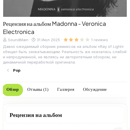
Рецензия на альбом Madonna - Veronica
Electronica
3
Д
C
SoundMain
31 Июл 2025
1 reviews
.
о
r
Давно ожидаемый сборник ремиксов на альбом «Ray of Light»
0
б
e
0
обещал быть захватывающим. Реальность же оказалась слабой
з
а
a
и непродуманной, не являясь ни авторитетным обзором, ни
в
в
t
ё
динамичной переработкой оригинала.
л
e
з
д
Pop
е
d
н
a
о
t
e
Обзор
Отзывы (1)
Галлерея
Обсуждение
Рецензия на альбом