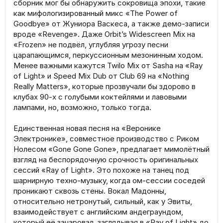
сборник мог бы обнаружить сокровища эпохи, такие
как мифологизированный микс «The Power of
Goodbye» от Жуниора Васкеса, а также демо-записи
вроде «Revenge». Даже Orbit’s Widescreen Mix на
«Frozen» не подвёл, углубляя угрозу песни
царапающимся, перкуссионным мезонинным ходом.
Менее важными кажутся Twilo Mix от Sasha на «Ray
of Light» и Speed Mix Dub от Club 69 на «Nothing
Really Matters», которые прозвучали бы здорово в
клубах 90-х с голубыми коктейлями и лавовыми
лампами, но, возможно, только тогда.
Единственная новая песня на «Веронике
Электронике», совместное производство с Риком
Нолесом «Gone Gone Gone», предлагает мимолётный
взгляд на беспорядочную срочность оригинальных
сессий «Ray of Light». Это похоже на танец под
шарнирную техно-музыку, когда ом-сессии соседей
проникают сквозь стены. Вокал Мадонны,
относительно нетронутый, сильный, как у Эвиты,
взаимодействует с английским андеграундом,
который её зачаровал, заглядывая в «Ray of Light» до