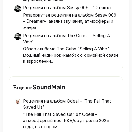
Рецензия на альбом Sassy 009 – ‘Dreamer+’
Развернутая рецензия на альбом Sassy 009
- Dreamer+: анализ звучания, атмосферы и
жанра...
Рецензия на альбом The Cribs – ‘Selling A
Vibe’
Обзор альбома The Cribs "Selling A Vibe" -
мощный инди‑рок‑камбэк о семейной связи
и взрослении...
Еще от SoundMain
Рецензия на альбом Odeal – ‘The Fall That
Saved Us’
"The Fall That Saved Us" от Odeal -
атмосферный нео‑R&B/соул‑релиз 2025
года, в котором...