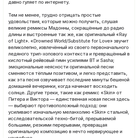
давно гуляет по интернету.
Тем не менее, трудно отрицать простые
удовольствия, которые можно получить, слушая
великие ремиксы Мадонны, сокращённые до радио
длины и выстроенные так же, как оригинальный «Ray
of Light». «Drowned World/Substitute for Love» звучит
великолепно, извлечённый из своего первоначального
ледяного трип-хопового контекста и превращённый в
кислотный рейвовый гимн усилиями BT и Sasha;
эмоциональные неясности оригинальной песни
сменяются тёплым позитивом, и легко представить,
как эта песня озвучивает последние минуты бешеной
домашней вечеринки, когда начинает восходить
солнце. Другие треки, такие как ремикс «Skin» от
Питера и Виктора — единственная новая песня здесь
— выбирают противоположный подход: они
усиливают изначальную меланхолию «Skin» стальной,
исследовательской техно-битой, прерываемой
большими, резкими перерывами, превращая
оригинальную композицию в нечто нервирующее и
неудобное.