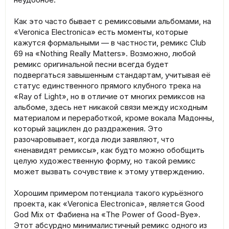
Как это часто бывает с ремиксовыми альбомами, на
«Veronica Electronica» есть моменты, которые
кажутся формальными — в частности, ремикс Club
69 на «Nothing Really Matters». Возможно, любой
ремикс оригинальной песни всегда будет
подвергаться завышенным стандартам, учитывая её
статус единственного прямого клубного трека на
«Ray of Light», но в отличие от многих ремиксов на
альбоме, здесь нет никакой связи между исходным
материалом и переработкой, кроме вокала Мадонны,
который зациклен до раздражения. Это
разочаровывает, когда люди заявляют, что
«ненавидят ремиксы», как будто можно обобщить
целую художественную форму, но такой ремикс
может вызвать сочувствие к этому утверждению.
Хорошим примером потенциала такого курьёзного
проекта, как «Veronica Electronica», является Good
God Mix от Фабиена на «The Power of Good-Bye».
Этот абсурдно минималистичный ремикс одного из