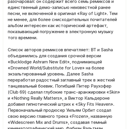
разочаровал: он содержит всего семь ремиксов и
единственный демо-записью неизвестной ранее
песни, не включенной в оригинал «Ray of Light». Тем
не менее, для более снисходительных почитателей
альбом интересен как исторический артефакт,
показывающий погружение в электронную музыку
того времени.
Список авторов ремиксов впечатляет: BT и Sasha
объединились для создания срочной версии
«Bucklodge Ashram New Edit», поднимающей
«Drowned World/Substitute for Love» на более
экзальтированный уровень. Далее Sasha
переработал радостный заглавный трек в жесткий
танцевальный боевик. Погибший Питер Раухофер
(Club 69) сделал глубокие транс-аранжировки «Skin»
и «Nothing Really Matters», а Виктор Кальдероне
добавил гипнотический штрих к «Sky Fits Heaven».
Первоначальный продюсер Уильям Орбит создал
свою версию главного трека «Frozen», названную
«Widescreen Mix and Drums», создавая темный
кинематографический мир. Фабиан Вальтман