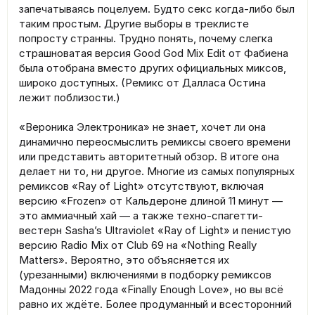
запечатываясь поцелуем. Будто секс когда-либо был
таким простым. Другие выборы в треклисте
попросту странны. Трудно понять, почему слегка
страшноватая версия Good God Mix Edit от Фабиена
была отобрана вместо других официальных миксов,
широко доступных. (Ремикс от Далласа Остина
лежит поблизости.)
«Вероника Электроника» не знает, хочет ли она
динамично переосмыслить ремиксы своего времени
или представить авторитетный обзор. В итоге она
делает ни то, ни другое. Многие из самых популярных
ремиксов «Ray of Light» отсутствуют, включая
версию «Frozen» от Кальдероне длиной 11 минут —
это аммиачный хай — а также техно-спагетти-
вестерн Sasha’s Ultraviolet «Ray of Light» и пенистую
версию Radio Mix от Club 69 на «Nothing Really
Matters». Вероятно, это объясняется их
(урезанными) включениями в подборку ремиксов
Мадонны 2022 года «Finally Enough Love», но вы всё
равно их ждёте. Более продуманный и всесторонний