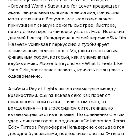
«Drowned World / Substitute for Love» превращает
экзистенциальный оригинал в еврогимн, гоняющий
мост отчаяния в безумие, как жестокие жокеи
принуждают скакуна бежать быстрее, быстрее,
прежде чем пиротехнически упасть. Нью-Йоркский
диджей Виктор Кальдероне в своей версии «Sky Fits
Heaven» усиливает перкуссию и турбизирует
зацикливания, венчая голос Мадонны счастливым
финальным хором, который, как и знаменитый
клубный микс Above & Beyond на «What It Feels Like
for a Girl», заставляет плакать, кричать и танцевать
одновременно.
Альбом «Ray of Light» нашёл симметрию между
крайностями. «Skin» искала секс как побег от
психологической пытки — или, возможно, от
вожделения — на агрессивном бите, гениально
вызывающем рвотные позывы. По сравнению с этим
удары синтезаторов в редакции «Collaboration Remix
Edit» Питера Раухофера и Кальдероне оказываются
досадно буквальными, подчеркивая экстаз X-типа и