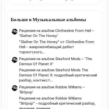
з
д
Больше в Музыкальные альбомы
Рецензия на альбом Clothesline From Hell –
‘Slather On The Honey’
"Slather On The Honey" от Clothesline From
Hell - жанроизгибающий дебют
торонтского...
Рецензия на альбом Sleaford Mods – ‘The
Demise Of Planet X’
Рецензия на альбом Sleaford Mods The
Demise Of Planet X: подробный критический
разбор, контекст...
Рецензия на альбом Robbie Williams –
‘Britpop’
Рецензия на альбом Robbie Williams
"Britpop" - подробный критический разбор,
звучание, влияние...