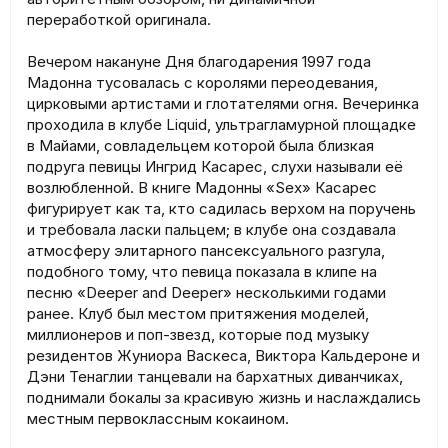
переработкой оригинала.
Вечером накануне Дня благодарения 1997 года
Мадонна тусовалась с королями переодевания,
цирковыми артистами и глотателями огня. Вечеринка
проходила в клубе Liquid, ультрагламурной площадке
в Майами, совладельцем которой была близкая
подруга певицы Ингрид Касарес, слухи называли её
возлюбленной. В книге Мадонны «Sex» Касарес
фигурирует как та, кто садилась верхом на поручень
и требовала ласки пальцем; в клубе она создавала
атмосферу элитарного пансексуального разгула,
подобного тому, что певица показала в клипе на
песню «Deeper and Deeper» несколькими годами
ранее. Клуб был местом притяжения моделей,
миллионеров и поп-звезд, которые под музыку
резидентов Жуниора Васкеса, Виктора Кальдероне и
Дэни Тенаглии танцевали на бархатных диванчиках,
поднимали бокалы за красивую жизнь и наслаждались
местным первоклассным кокаином.