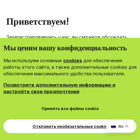
Приветствуем!
Зарегистрировавшись у нас, вы сможете обсуждать,
делиться и отправлять личные сообщения другим
Мы ценим вашу конфиденциальность
членам нашего сообщества.
Мы используем основные
cookies
для обеспечения
Зарегистрироваться сейчас!
работы этого сайта, а также дополнительные cookies для
обеспечения максимального удобства пользователя.
Посмотрите дополнительную информацию и
настройте свои предпочтения
®
Community platform by XenForo
© 2010-2026 XenForo Ltd.
Принять все файлы cookie
Theming with
by:
DohTheme
Cookies
Russian
Обратная связь
Поддержка
Для правообладателей
EN Soundmain
Условия и правила
Отклонить необязательные cookie
RU
Политика конфиденциальности
Помощь
R
S
S