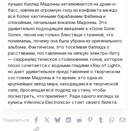
лучших баллад Мадонны наталкивается на драм-н-
басс, извлекая огромную силу из конфликта между
всё более хаотичными барабанами Фабиена и
спокойным, печальным вокалом Мадонны. Это
удивительно подходящее введение к «Gone Gone
Gone», песне настолько блестяще странной, что
понимаешь, почему она была убрана из оригинального
альбома. Фактически, это тоскливая баллада о
расставании, поставленная на липкую электро-биту
— сюрреалистическое столкновение тонов, которое
плохо сочетается с водными гладями «Ray of Light»,
но даёт удивительное представление о творческом
состоянии Мадонны в то время: это одна из
крупнейших звёзд мира, находящаяся в творческой
силе, бросающая всё подряд на стену, чтобы
посмотреть, что прилипнет. Ради одного взгляда за
кулисы «Veronica Electronica» стоит своего билета.
Facebook
X (Twitter)
Bluesky
LinkedIn
Reddit
Pinterest
Tumblr
WhatsA
Эл
Поделиться:
Ссылка