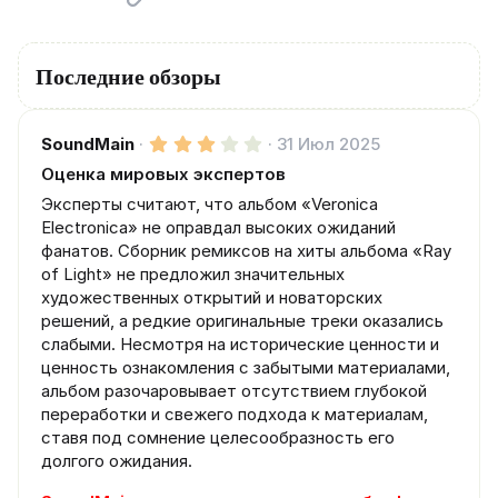
Последние обзоры
3
SoundMain
31 Июл 2025
.
Оценка мировых экспертов
0
0
Эксперты считают, что альбом «Veronica
з
в
Electronica» не оправдал высоких ожиданий
ё
фанатов. Сборник ремиксов на хиты альбома «Ray
з
of Light» не предложил значительных
д
художественных открытий и новаторских
решений, а редкие оригинальные треки оказались
слабыми. Несмотря на исторические ценности и
ценность ознакомления с забытыми материалами,
альбом разочаровывает отсутствием глубокой
переработки и свежего подхода к материалам,
ставя под сомнение целесообразность его
долгого ожидания.