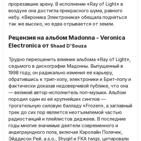
прорезавшие арену. В исполнении «Ray of Light» в
воздухе она достигла прекрасного шума, равного
небу. «Вероника Электроника» обещала подняться
так же высоко, но едва отрывается от земли.
Рецензия на альбом Madonna - Veronica
Electronica от
Shaad D'Souza
Трудно переоценить влияние альбома «Ray of Light»,
седьмого в дискографии Мадонны. Выпущенный в
1998 году, он радикально изменил её карьеру,
обратившись к трип-хопу, электроники и Брит-попу и
фактически доказав недоверчивой публике, что она
— великий автор-исполнитель поп-музыки. Альбом
породил один из её крупнейших синглов —
трогательную силовую балладу «Frozen», а заглавный
трек до сих пор является неотъемлемой частью
радиостанций и плейлистов диджеев. В последние
годы многие значимые деятели современного и
андеграундного попа, включая Кэролайн Полячек,
Эйддисон Рей, a.s.o., Shygirl и FKA twigs, цитировали