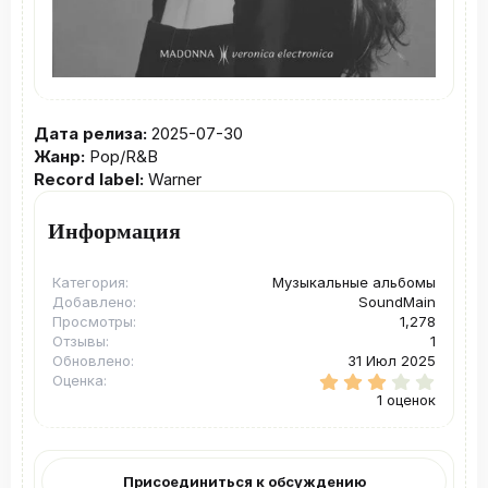
Дата релиза:
2025-07-30
Жанр:
Pop/R&B
Record label:
Warner
Информация
Категория
Музыкальные альбомы
Добавлено
SoundMain
Просмотры
1,278
Отзывы
1
Обновлено
31 Июл 2025
3
Оценка
.
1 оценок
0
0
з
в
ё
Присоединиться к обсуждению