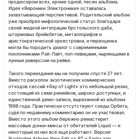
продюсером всех, кроме одной, песен альбома.
Идея «Вероники Электроники» оставалась
захватывающей перспективой. Родительский альбом
уже приобрёл мифологический статус благодаря
своей жидкой интеграции брстольского даба,
штормовых брейкбитов, металлорифов и
аристократической оркестровки, и переоценка
могла бы породить диалог с современными
поклонниками Рэй-Лайт, поп-певицами, ныряющими в
лунные риверссии на рейве.
Такого переиздания мы не получили спустя 27 лет.
Вместо раскопок экзотических коммерческих
отходов сессий «Ray of Light» это небольшой релиз,
состоящий из семи ремейков, широко доступных, и
единственной демо-записи, вырезанной из альбома
1998 года. Практически отсутствуют следы Орбита,
судя по недавнему комментарию он не участвовал.
Вместо этого альбом бережно ремастерит
массовые донки-миксы от обитателей Liquid — и
некоторые из них всё ещё работают. Версия
Bucklodge Ashram New Edit от BT и Sasha для