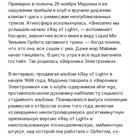
Примерно в полночь 26 ноября Мадонна и её
окружение прибыли в клуб и вручили диджеям
компакт-диск с ремиксами неопубликованных
треков. Атмосфера всколыхнулась. «Внезапно мы
услышали начало «Ray of Light», — вспоминает
Касарес, вероятнее всего имея в виду Liquid Mix
Уильяма Орбита заглавного трека. — Когда поняли,
что это она, все сошли с ума. Даже мэр Майами
начал танцевать. В шесть утра я всё ещё выгоняла
гостей». Так родилась «Вероника Электроника».
В интервью, продвигая альбом «Ray of Light» в
начале 1998 года, Мадонна говорила о «Веронике
Электронике» как о клубе-одержимом alter ego,
противоположном духовнику-каббалисту седьмого
студийного альбома. Планировался выпуск коллекции
ремиксов и отбросов осени того года, включая
«совершенно неконтролируемую» десятиминутную
оригинальную версию «Ray of Light» и
неиспользованную «психоделическую, эмбиентную
штуку», над которой она работала с Орбитом, со-