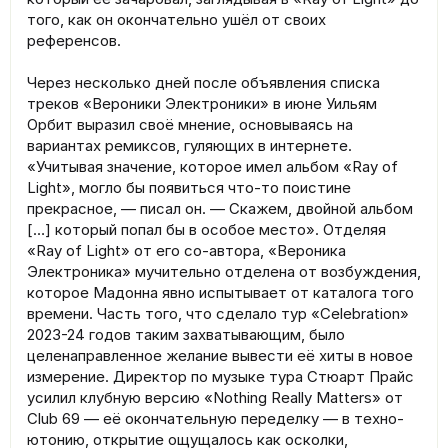
того, как он окончательно ушёл от своих
референсов.
Через несколько дней после объявления списка
треков «Вероники Электроники» в июне Уильям
Орбит выразил своё мнение, основываясь на
вариантах ремиксов, гуляющих в интернете.
«Учитывая значение, которое имел альбом «Ray of
Light», могло бы появиться что-то поистине
прекрасное, — писал он. — Скажем, двойной альбом
[…] который попал бы в особое место». Отделяя
«Ray of Light» от его со-автора, «Вероника
Электроника» мучительно отделена от возбуждения,
которое Мадонна явно испытывает от каталога того
времени. Часть того, что сделало тур «Celebration»
2023-24 годов таким захватывающим, было
целенаправленное желание вывести её хиты в новое
измерение. Директор по музыке тура Стюарт Прайс
усилил клубную версию «Nothing Really Matters» от
Club 69 — её окончательную переделку — в техно-
ютонию, открытие ощущалось как осколки,