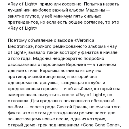
«Ray of Light», прямо или косвенно. Попытка назвать
лучший или наиболее важный альбом Мадонны —
занятие глупое, у неё минимум пять сильных
претендентов, но если есть общее согласие, то это
«Ray of Light».
Поэтому объявление о выходе «Veronica
Electronica», полного ремиксованного альбома «Ray
of Light», вызвало такой восторг у фанатов в начале
этого года. Мадонна неоднократно подробно
рассказывала о персонаже Веронике — в типичном
для неё стиле, Вероника возникла из смутно
противоречивой концепции, в которой она
одновременно девушка, танцующая в клубе, и
средневековая героиня — и об альбоме, который она
намеревалась выпустить после «Ray of Light», но
отложила. Для преданных поклонников обещанный
альбом — своего рода Святой Грааль, не считая того
факта, что в этом долгожданном релизе всего две
по-настоящему новые песни, одна из которых,
старый демо-трек под названием «Gone Gone Gone»,