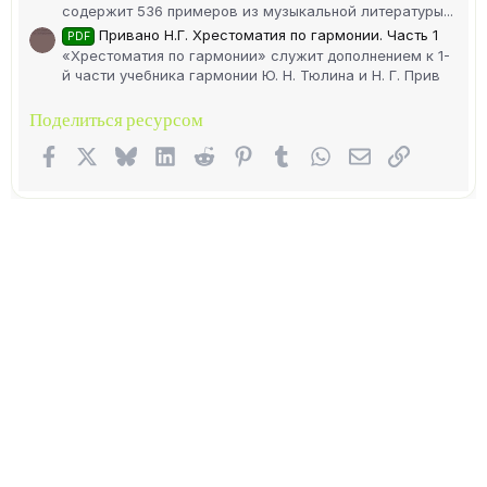
содержит 536 примеров из музыкальной литературы...
Привано Н.Г. Хрестоматия по гармонии. Часть 1
PDF
«Хрестоматия по гармонии» служит дополнением к 1-
й части учебника гармонии Ю. Н. Тюлина и Н. Г. Прив
Поделиться ресурсом
Facebook
X (Twitter)
Bluesky
LinkedIn
Reddit
Pinterest
Tumblr
WhatsApp
Электронная п
Ссылка