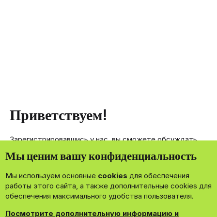
Приветствуем!
Зарегистрировавшись у нас, вы сможете обсуждать,
делиться и отправлять личные сообщения другим
Мы ценим вашу конфиденциальность
членам нашего сообщества.
Мы используем основные
cookies
для обеспечения
Зарегистрироваться сейчас!
работы этого сайта, а также дополнительные cookies для
обеспечения максимального удобства пользователя.
Посмотрите дополнительную информацию и