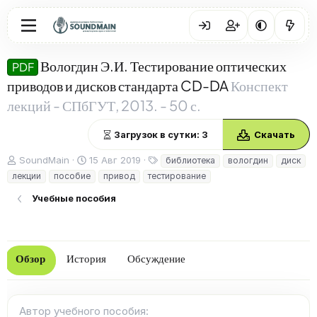
Вологдин Э.И. Тестирование оптических
PDF
приводов и дисков стандарта CD-DA
Конспект
лекций - СПбГУТ, 2013. - 50 с.
Загрузок в сутки: 3
Скачать
А
Д
Т
SoundMain
15 Авг 2019
библиотека
вологдин
диск
в
а
е
лекции
пособие
привод
тестирование
т
т
г
о
а
и
Учебные пособия
р
с
о
з
д
Обзор
История
Обсуждение
а
н
и
я
Автор учебного пособия