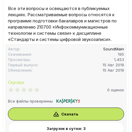
Все эти вопросы и освещаются в публикуемых
лекциях. Рассматриваемые вопросы относятся к
программе подготовки бакалавров и магистров по
направлению 210700 «Инфокоммуникационные
технологии и системы связи» к дисциплине
«Стандарты и системы цифровой звукозаписи».
Автор
SoundMain
Скачивания
195
Просмотры
1,453
Первый выпуск
15 Авг 2019
Обновление
15 Авг 2019
Оценки
0
0 оценок
.
0
Все файлы проверенны
0
з
в
Скачать
ё
з
д
Загрузок в сутки: 3