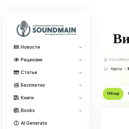
Ви
Новости
Рецензии
А
SoundMain
в
Курсы
т
Статьи
о
р
Бесплатно
Обзор
Книги
Books
AI Generate