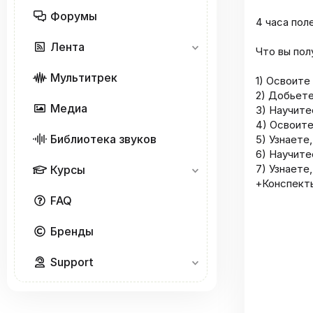
Форумы
4 часа пол
Лента
Что вы пол
Мультитрек
1) Освоит
2) Добьете
Медиа
3) Научит
4) Освоите
Библиотека звуков
5) Узнаете
6) Научите
7) Узнаете
Курсы
+Конспект
FAQ
Бренды
Support