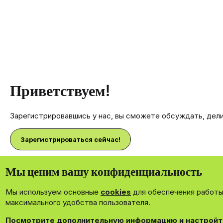
Приветствуем!
Зарегистрировавшись у нас, вы сможете обсуждать, дел
Зарегистрироваться сейчас!
Мы ценим вашу конфиденциальность
Мы используем основные
cookies
для обеспечения работы 
®
Community platform by XenForo
© 2010-2026 XenForo Ltd.
максимального удобства пользователя.
Theming with
by:
DohTheme
Посмотрите дополнительную информацию и настройт