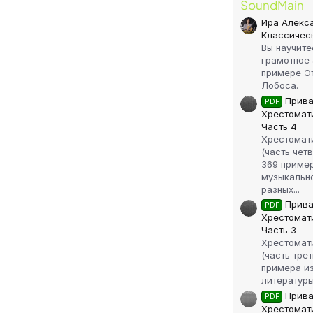
SoundMain
Ира Алекс
Классичес
Вы научите
грамотное
примере Э
Лобоса.
Прива
PDF
Хрестомати
Часть 4
Хрестомат
(часть чет
369 приме
музыкальн
разных...
Прива
PDF
Хрестомати
Часть 3
Хрестомат
(часть тре
примера и
литературы
Прива
PDF
Хрестомати