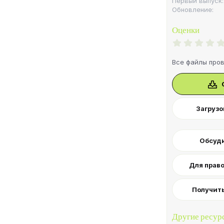
Первый выпуск
Обновление
Оценки
Все файлы пр
Загрузок
Обсуди
Для прав
Получит
Другие ресур