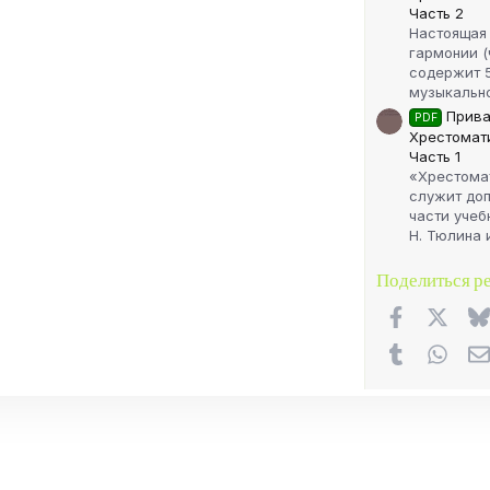
Часть 2
Настоящая
гармонии (
содержит 
музыкально
Прива
PDF
Хрестомати
Часть 1
«Хрестома
служит доп
части учеб
Н. Тюлина и
Поделиться р
Facebook
X (Tw
Tumblr
What