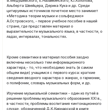
В.Медушевского, Е.Назайкинского, Ю.Холопова,
Альберта Швейцера, Дерика Кука и др. Среди
цитируемых источников почетное место занимает
«Методика теории музыки и сольфеджио»
А.Островского, - первое учебное пособие в нашей
стране, где представлен материал о
выразительности музыкального языка, в частности, о
ладах, интервалах, тональностях.
Кроме семантики в материал пособия заодно
включены несколько тем информационного
характера,- то, что необходимо знать (в самом
общем виде) учащимся с первого курса: краткие
сведения вводного характера о жанрах, о гармонии,
о полифонии, словарь музыкальных форм, и др.
Изучение музыкальной семантики - один из путей в
решении проблемы музыкального образования XXI в.,
в частности, проблемы воспитания «интонационного
слуха», обозначенной Д.К.Кирнарской в книге