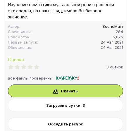
Изучение семантики музыкальной речи в решении
этих задач, на наш взгляд, имело бы базовое
значение.
Автор
SoundMain
Скачивания
284
Просмотры
5,075
Первый выпуск
24 Авг 2021
Обновление
24 Авг 2021
Оценки
0
0 оценок
.
0
Все файлы проверенны
0
з
в
Скачать
ё
з
д
Загрузок в сутки: 3
Обсудить ресурс