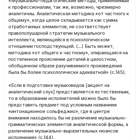
«Музыкально-педагогические методы, применяемые
к профессионалам, так же, возможно, чрезмерно
аналитичны. Аналитическая методика «от частного к
общему», когда целое складывается как сумма
отработанных элементов, не соответствует
правополушарной стратегии музыкального
интеллекта, являющейся в психологическом
отношении господствующей. (...) Быть может,
методика «от общего к частному», опирающаяся на
постепенное прояснение деталей в целостном,
обобщенном образе разучиваемого произведения
была бы более психологически адекватной» (с.145).
«Если в подготовке музыковедов [акцент на
аналитический слух] представляется естественным,
то в образовании исполнителей можно было бы
представить предмет под условным названием
«интонационное сольфеджио», где в центре
внимания находилось бы не различение музыкально-
грамматических элементов аналитической формы, а
различение музыкально-выразительных нюансов
исполнения» (с.144).