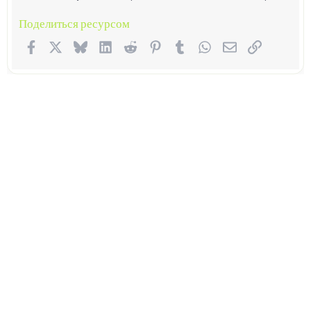
Поделиться ресурсом
Facebook
X (Twitter)
Bluesky
LinkedIn
Reddit
Pinterest
Tumblr
WhatsApp
Электронная п
Ссылка