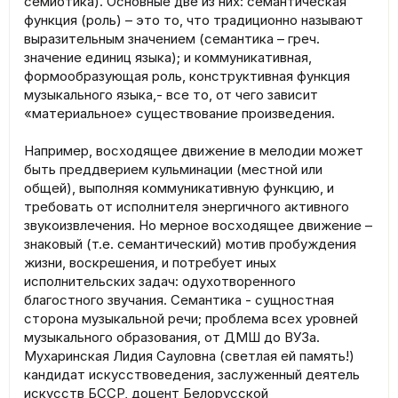
семиотика). Основные две из них: семантическая
функция (роль) – это то, что традиционно называют
выразительным значением (семантика – греч.
значение единиц языка); и коммуникативная,
формообразующая роль, конструктивная функция
музыкального языка,- все то, от чего зависит
«материальное» существование произведения.
Например, восходящее движение в мелодии может
быть преддверием кульминации (местной или
общей), выполняя коммуникативную функцию, и
требовать от исполнителя энергичного активного
звукоизвлечения. Но мерное восходящее движение –
знаковый (т.е. семантический) мотив пробуждения
жизни, воскрешения, и потребует иных
исполнительских задач: одухотворенного
благостного звучания. Семантика - сущностная
сторона музыкальной речи; проблема всех уровней
музыкального образования, от ДМШ до ВУЗа.
Мухаринская Лидия Сауловна (светлая ей память!)
кандидат искусствоведения, заслуженный деятель
искусств БССР, доцент Белорусской