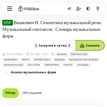
Вашкевич Н. Семантика музыкальной речи.
PDF
Музыкальный синтаксис. Словарь музыкальных
форм
Загрузок в сутки: 3
Скачать
А
Д
Т
SoundMain
24 Авг 2021
анализ
библиотека
в
а
е
вашкевич
книга
литература
музыка
музыкальная форма
т
т
г
музыкальный
пособие
семантика
синтез
словарь
о
а
и
р
с
Анализ музыкальных форм
о
з
д
а
н
Обзор
Обсуждение
и
я