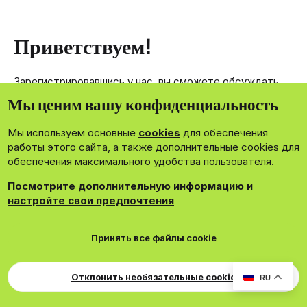
Приветствуем!
Зарегистрировавшись у нас, вы сможете обсуждать,
делиться и отправлять личные сообщения другим
Мы ценим вашу конфиденциальность
членам нашего сообщества.
Мы используем основные
cookies
для обеспечения
Зарегистрироваться сейчас!
работы этого сайта, а также дополнительные cookies для
обеспечения максимального удобства пользователя.
Посмотрите дополнительную информацию и
настройте свои предпочтения
®
Community platform by XenForo
© 2010-2026 XenForo Ltd.
Принять все файлы cookie
Theming with
by:
DohTheme
Cookies
Russian
Обратная связь
Поддержка
Свер
Для правообладателей
EN Soundmain
Условия и правила
Отклонить необязательные cookie
RU
Политика конфиденциальности
Помощь
R
S
S