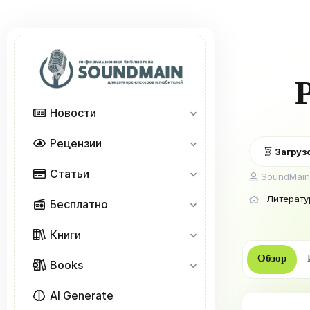
Новости
Рецензии
Загрузо
Статьи
А
SoundMain
в
Литерату
т
Бесплатно
о
р
Книги
Обзор
Books
AI Generate