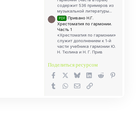
содержит 536 примеров из
музыкальной литературы...
Привано Н.Г.
PDF
Хрестоматия по гармонии.
Часть 1
«Хрестоматия по гармонии»
служит дополнением к 1-й
части учебника гармонии Ю.
Н. Тюлина и Н. Г. Прив
Поделиться ресурсом
Facebook
X (Twitter)
Bluesky
LinkedIn
Reddit
Pinterest
Tumblr
WhatsApp
Электронная почта
Ссылка