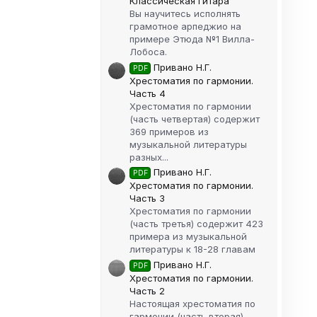
Классическая гитара
Вы научитесь исполнять
грамотное арпеджио на
примере Этюда №1 Вилла-
Лобоса.
Привано Н.Г.
PDF
Хрестоматия по гармонии.
Часть 4
Хрестоматия по гармонии
(часть четвертая) содержит
369 примеров из
музыкальной литературы
разных...
Привано Н.Г.
PDF
Хрестоматия по гармонии.
Часть 3
Хрестоматия по гармонии
(часть третья) содержит 423
примера из музыкальной
литературы к 18-28 главам
Привано Н.Г.
PDF
Хрестоматия по гармонии.
Часть 2
Настоящая хрестоматия по
гармонии (часть вторая)