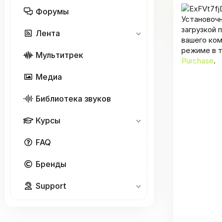
Форумы
Установоч
загрузкой 
Лента
вашего ко
режиме в 
Мультитрек
Purchase
.
Медиа
Библиотека звуков
Курсы
FAQ
Бренды
Support