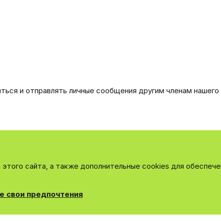
иться и отправлять личные сообщения другим членам нашего
этого сайта, а также дополнительные cookies для обеспече
е свои предпочтения
ная связь
Поддержка
Для правообладателей
EN Soundmain