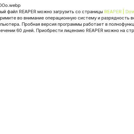
я
ный файл REAPER можно загрузить со страницы
REAPER | Dow
примите во внимание операционную систему и разрядность в
мпьютера. Пробная версия программы работает в полнофунк
течении 60 дней. Приобрести лицензию REAPER можно на ст