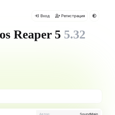
Вход
Регистрация
os Reaper 5
5.32
Автор
SoundMain