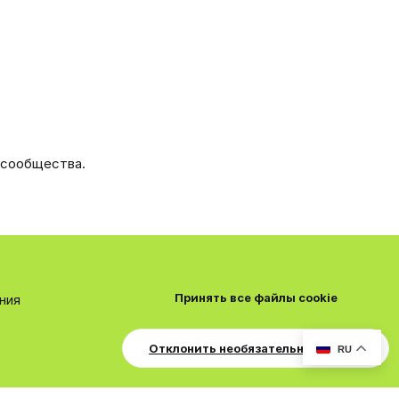
 сообщества.
Принять все файлы cookie
ния
Отклонить необязательные cookie
RU
Условия и правила
Политика конфиденциальности
Помощь
R
S
S