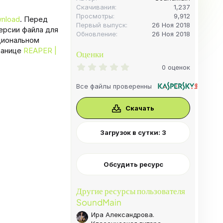
Скачивания
1,237
Просмотры
9,912
nload
. Перед
Первый выпуск
26 Ноя 2018
ерсии файла для
Обновление
26 Ноя 2018
циональном
ранице
REAPER |
Оценки
0
0 оценок
.
0
Все файлы проверенны
0
з
в
Скачать
ё
з
д
Загрузок в сутки: 3
Обсудить ресурс
Другие ресурсы пользователя
SoundMain
Ира Александрова.