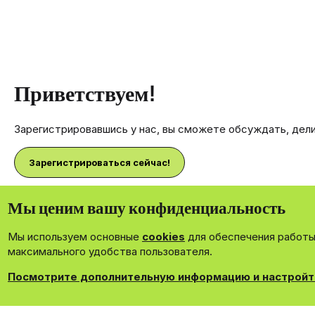
Приветствуем!
Зарегистрировавшись у нас, вы сможете обсуждать, дел
Зарегистрироваться сейчас!
Мы ценим вашу конфиденциальность
Мы используем основные
cookies
для обеспечения работы 
®
Community platform by XenForo
© 2010-2026 XenForo Ltd.
максимального удобства пользователя.
Theming with
by:
DohTheme
Посмотрите дополнительную информацию и настройт
Cookies
Russian
Обрат