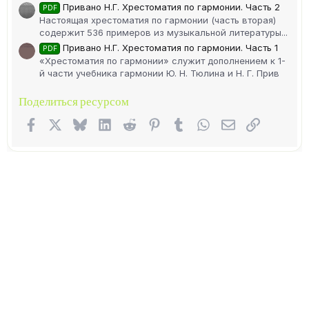
Привано Н.Г. Хрестоматия по гармонии. Часть 2
PDF
Настоящая хрестоматия по гармонии (часть вторая)
содержит 536 примеров из музыкальной литературы...
Привано Н.Г. Хрестоматия по гармонии. Часть 1
PDF
«Хрестоматия по гармонии» служит дополнением к 1-
й части учебника гармонии Ю. Н. Тюлина и Н. Г. Прив
Поделиться ресурсом
Facebook
X (Twitter)
Bluesky
LinkedIn
Reddit
Pinterest
Tumblr
WhatsApp
Электронная п
Ссылка