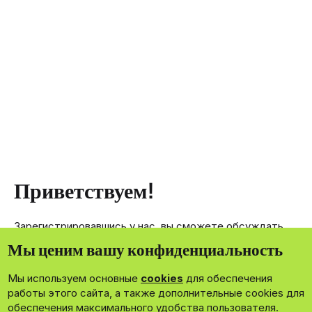
Приветствуем!
Зарегистрировавшись у нас, вы сможете обсуждать,
делиться и отправлять личные сообщения другим
Мы ценим вашу конфиденциальность
членам нашего сообщества.
Мы используем основные
cookies
для обеспечения
Зарегистрироваться сейчас!
работы этого сайта, а также дополнительные cookies для
обеспечения максимального удобства пользователя.