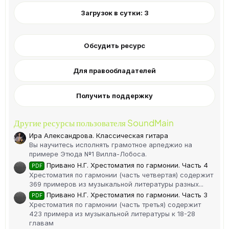
д
Загрузок в сутки: 3
Обсудить ресурс
Для правообладателей
Получить поддержку
Другие ресурсы пользователя SoundMain
Ира Александрова. Классическая гитара
Вы научитесь исполнять грамотное арпеджио на
примере Этюда №1 Вилла-Лобоса.
Привано Н.Г. Хрестоматия по гармонии. Часть 4
PDF
Хрестоматия по гармонии (часть четвертая) содержит
369 примеров из музыкальной литературы разных...
Привано Н.Г. Хрестоматия по гармонии. Часть 3
PDF
Хрестоматия по гармонии (часть третья) содержит
423 примера из музыкальной литературы к 18-28
главам