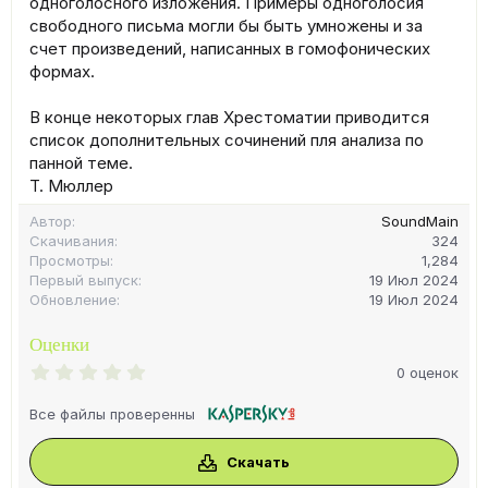
одноголосного изложения. Примеры одноголосия
свободного письма могли бы быть умножены и за
счет произведений, написанных в гомофонических
формах.
В конце некоторых глав Хрестоматии приводится
список дополнительных сочинений пля анализа по
панной теме.
Т. Мюллер
Автор
SoundMain
Скачивания
324
Просмотры
1,284
Первый выпуск
19 Июл 2024
Обновление
19 Июл 2024
Оценки
0
0 оценок
.
0
Все файлы проверенны
0
з
в
Скачать
ё
з