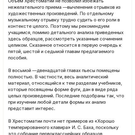
Объем Хрестоматии не позволил избежать
нежелательного приема —вычленения отрывков из
художественных произведений. По отдельному
музыкальному отрывку трудно судить о его роли в
контексте целого. Поэтому мы рекомендуем
учащимся, помимо детального анализа приведенных
здесь образцов, рассмотреть указанные сочинения
целиком. Сказанное относится в первую очередь к
пятой, шестой и седьмой главам предлагаемого
пособия.
В восьмой —двенадцатой главах пьесы помещены
полностью. В частности, весь аналитический
материал, относящийся к тем разделам учебников,
которые посвящены форме фуги, дан в виде ряда
целых произведений. Последние подобраны так, что
при изучении любой детали формы их анализ
представит интерес.
В Хрестоматии почти нет примеров из «Хорошо
темперированного клавира» И. С. Баха, поскольку
это собрание первокласснейших образцов