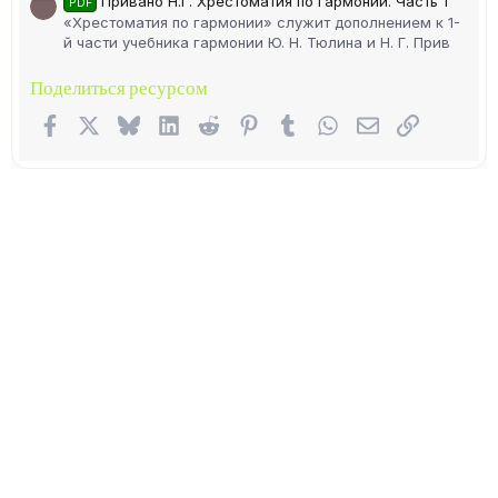
Привано Н.Г. Хрестоматия по гармонии. Часть 1
PDF
«Хрестоматия по гармонии» служит дополнением к 1-
й части учебника гармонии Ю. Н. Тюлина и Н. Г. Прив
Поделиться ресурсом
Facebook
X (Twitter)
Bluesky
LinkedIn
Reddit
Pinterest
Tumblr
WhatsApp
Электронная п
Ссылка