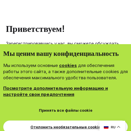
Приветствуем!
Зарегистрировавшись у нас, вы сможете обсуждать,
делиться и отправлять личные сообщения другим
Мы ценим вашу конфиденциальность
членам нашего сообщества.
Мы используем основные
cookies
для обеспечения
Зарегистрироваться сейчас!
работы этого сайта, а также дополнительные cookies для
обеспечения максимального удобства пользователя.
Посмотрите дополнительную информацию и
настройте свои предпочтения
®
Community platform by XenForo
© 2010-2026 XenForo Ltd.
Принять все файлы cookie
Theming with
by:
DohTheme
Cookies
Russian
Обратная связь
Поддержка
Для правообладателей
EN Soundmain
Условия и правила
Отклонить необязательные cookie
RU
R