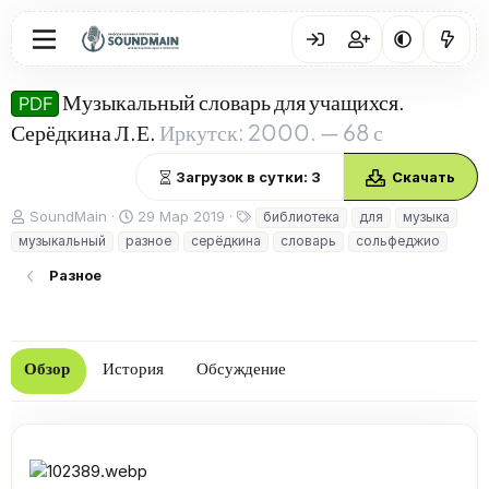
Музыкальный словарь для учащихся.
PDF
Серёдкина Л.Е.
Иркутск: 2000. — 68 с
Загрузок в сутки: 3
Скачать
А
Д
Т
SoundMain
29 Мар 2019
библиотека
для
музыка
в
а
е
музыкальный
разное
серёдкина
словарь
сольфеджио
т
т
г
о
а
и
Разное
р
с
о
з
д
Обзор
История
Обсуждение
а
н
и
я