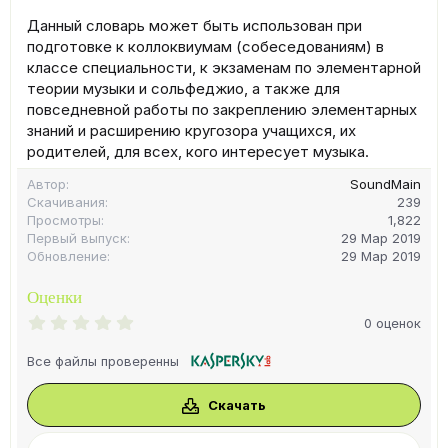
Данный словарь может быть использован при
подготовке к коллоквиумам (собеседованиям) в
классе специальности, к экзаменам по элементарной
теории музыки и сольфеджио, а также для
повседневной работы по закреплению элементарных
знаний и расширению кругозора учащихся, их
родителей, для всех, кого интересует музыка.
Автор
SoundMain
Скачивания
239
Просмотры
1,822
Первый выпуск
29 Мар 2019
Обновление
29 Мар 2019
Оценки
0
0 оценок
.
0
Все файлы проверенны
0
з
в
Скачать
ё
з
д