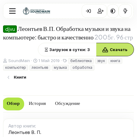
Леонтьев В.П. Обработка музыки и звука на
djvu
компьютере: быстро и качественно
2005г. 96 стр
Загрузок в сутки: 3
Скачать
А
Д
Т
SoundMain
1 Май 2019
библиотека
звук
книга
в
а
е
компьютер
леонтьев
музыка
обработка
т
т
г
о
а
и
Книги
р
с
о
з
д
Обзор
История
Обсуждение
а
н
и
я
Автор книги
Леонтьев В. П.