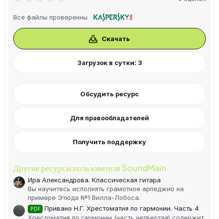
.
0
Все файлы проверенны
0
з
в
Скачать
ё
з
д
Загрузок в сутки: 3
Обсудить ресурс
Для правообладателей
Получить поддержку
Другие ресурсы пользователя SoundMain
Ира Александрова. Классическая гитара
Вы научитесь исполнять грамотное арпеджио на
примере Этюда №1 Вилла-Лобоса.
Привано Н.Г. Хрестоматия по гармонии. Часть 4
PDF
Хрестоматия по гармонии (часть четвертая) содержит