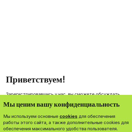
Приветствуем!
Зарегистрировавшись у нас, вы сможете обсуждать,
делиться и отправлять личные сообщения другим
Мы ценим вашу конфиденциальность
членам нашего сообщества.
Мы используем основные
cookies
для обеспечения
Зарегистрироваться сейчас!
работы этого сайта, а также дополнительные cookies для
обеспечения максимального удобства пользователя.