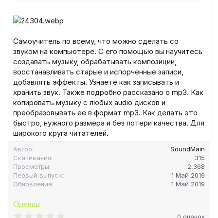
Самоучитель по всему, что можно сделать со
звуком на компьютере. С его помощью вы научитесь
создавать музыку, обрабатывать композиции,
восстанавливать старые и испорченные записи,
добавлять эффекты. Узнаете как записывать и
хранить звук. Также подробно рассказано о mp3. Как
копировать музыку с любых audio дисков и
преобразовывать ее в формат mp3. Как делать это
быстро, нужного размера и без потери качества. Для
широкого круга читателей.
Автор
SoundMain
Скачивания
315
Просмотры
2,368
Первый выпуск
1 Май 2019
Обновление
1 Май 2019
Оценки
0
0 оценок