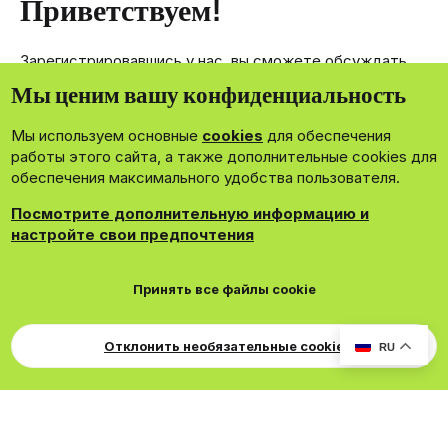
Приветствуем!
Зарегистрировавшись у нас, вы сможете обсуждать,
делиться и отправлять личные сообщения другим
Мы ценим вашу конфиденциальность
членам нашего сообщества.
Мы используем основные
cookies
для обеспечения
Зарегистрироваться сейчас!
работы этого сайта, а также дополнительные cookies для
обеспечения максимального удобства пользователя.
Посмотрите дополнительную информацию и
настройте свои предпочтения
®
Community platform by XenForo
© 2010-2026 XenForo Ltd.
Принять все файлы cookie
Theming with
by:
DohTheme
Cookies
Russian
Обратная связь
Поддержка
Для правообладателей
EN Soundmain
Условия и правила
Отклонить необязательные cookie
RU
Политика конфиденциальности
Помощь
R
S
S