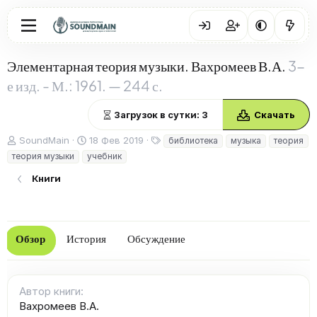
Элементарная теория музыки. Вахромеев В.А.
3-
е изд. - М.: 1961. — 244 с.
Загрузок в сутки: 3
Скачать
А
Д
Т
SoundMain
18 Фев 2019
библиотека
музыка
теория
в
а
е
теория музыки
учебник
т
т
г
о
а
и
Книги
р
с
о
з
д
Обзор
История
Обсуждение
а
н
и
я
Автор книги
Вахромеев В.А.