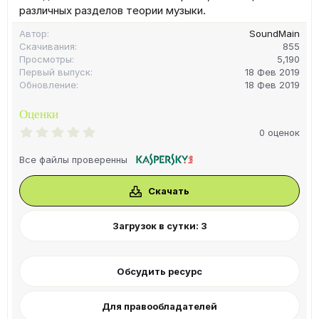
различных разделов теории музыки.
Автор
SoundMain
Скачивания
855
Просмотры
5,190
Первый выпуск
18 Фев 2019
Обновление
18 Фев 2019
Оценки
0
0 оценок
.
0
Все файлы проверенны
0
з
в
Скачать
ё
з
д
Загрузок в сутки: 3
Обсудить ресурс
Для правообладателей