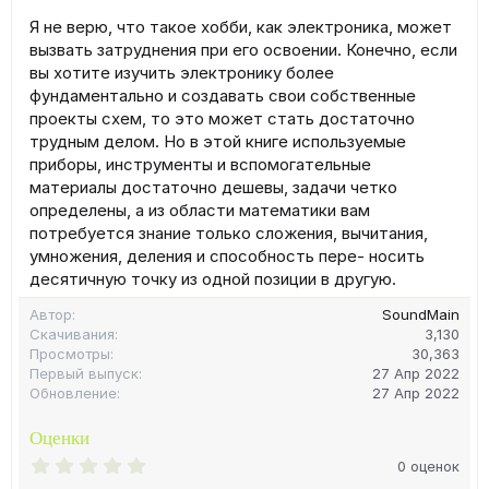
Я не верю, что такое хобби, как электроника, может
вызвать затруднения при его освоении. Конечно, если
вы хотите изучить электронику более
фундаментально и создавать свои собственные
проекты схем, то это может стать достаточно
трудным делом. Но в этой книге используемые
приборы, инструменты и вспомогательные
материалы достаточно дешевы, задачи четко
определены, а из области математики вам
потребуется знание только сложения, вычитания,
умножения, деления и способность пере- носить
десятичную точку из одной позиции в другую.
Автор
SoundMain
Скачивания
3,130
Просмотры
30,363
Первый выпуск
27 Апр 2022
Обновление
27 Апр 2022
Оценки
0
0 оценок
.