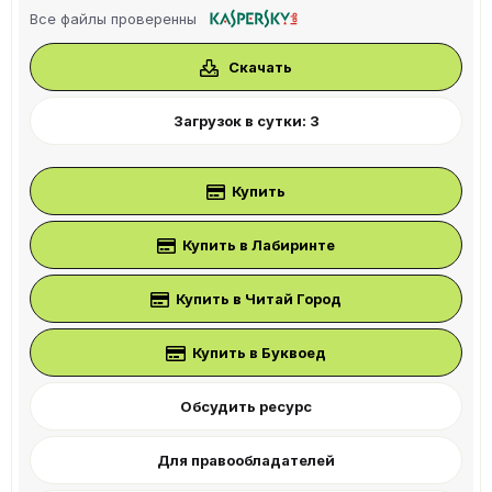
0
Все файлы проверенны
0
з
в
Скачать
ё
з
д
Загрузок в сутки: 3
Купить
Купить в Лабиринте
Купить в Читай Город
Купить в Буквоед
Обсудить ресурс
Для правообладателей