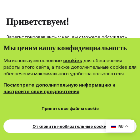
Приветствуем!
Зарегистрировавшись у нас, вы сможете обсуждать,
делиться и отправлять личные сообщения другим
Мы ценим вашу конфиденциальность
членам нашего сообщества.
Мы используем основные
cookies
для обеспечения
Зарегистрироваться сейчас!
работы этого сайта, а также дополнительные cookies для
обеспечения максимального удобства пользователя.
Посмотрите дополнительную информацию и
настройте свои предпочтения
®
Community platform by XenForo
© 2010-2026 XenForo Ltd.
Принять все файлы cookie
Theming with
by:
DohTheme
Cookies
Russian
Обратная связь
Поддержка
Для правообладателей
EN Soundmain
Условия и правила
Отклонить необязательные cookie
RU
Политика конфиденциальности
Помощь
R
S
S