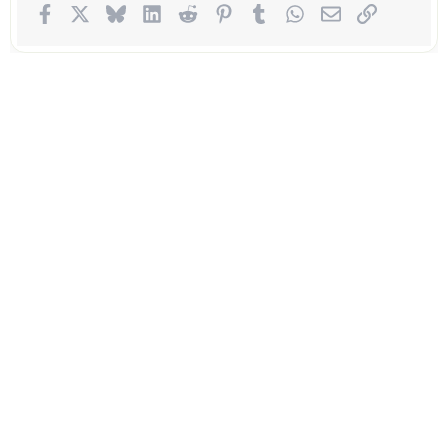
Facebook
X (Twitter)
Bluesky
LinkedIn
Reddit
Pinterest
Tumblr
WhatsApp
Электронная п
Ссылка