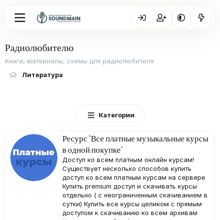
Радиолюбителю
Книги, материалы, схемы для радиолюбителя
Литература
Категории
Ресурс 'Катц Боб. Мастеринг Аудио.
Искусство и Наука'
ГЛАВА I. Кто же такой мастеринг инженер ?
Вступление Мастеринг - это последний шаг в
процессе производства аудио-продукта. Это
последняя возможность как-то улучшить
звук, исправить какие-то проблемы с ним.
Мастеринг это своеобразный микроскоп, под
которым видна вся подноготная. Мастеринг