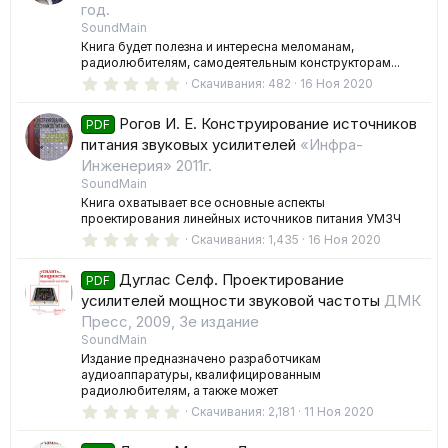
год.
ё
з
SoundMain
д
Книга будет полезна и интересна меломанам,
радиолюбителям, самодеятельным конструкторам...
0
Скачивания
482
16 Ноя 2020
.
0
Рогов И. Е. Конструирование источников
0
PDF
з
питания звуковых усилителей
«Инфра-
в
Инженерия» 2011г.
ё
з
SoundMain
д
Книга охватывает все основные аспекты
проектирования линейных источников питания УМЗЧ
0
Скачивания
1,435
16 Ноя 2020
.
0
Дуглас Селф. Проектирование
0
PDF
з
усилителей мощности звуковой частоты
ДМК
в
Пресс, 2009, 3е издание
ё
з
SoundMain
д
Издание предназначено разработчикам
аудиоаппаратуры, квалифицированным
радиолюбителям, а также может
0
Скачивания
2,181
11 Ноя 2020
.
0