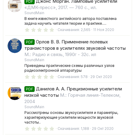
Джонс Морган. Ламповые усилители
0
PDF
з
«ДМК-пресс», 2017. — 760 с., ил.
в
SoundMain
ё
з
В книге известного английского автора поставлена
д
задача научить читателя теории и практике.....
0
Скачивания
2,565
11 Ноя 2020
.
0
Орлов В. В. Применение полевых
0
PDF
з
транзисторов в усилителях звуковой частоты
в
М.: Радио и связь, 1990г - 32с. ил
ё
з
SoundMain
д
Приведены практические схемы различных узлов
радиоэлектронной аппаратуры
0
Скачивания
578
29 Окт 2020
.
0
Данилов А. А. Прецизионные усилители
0
PDF
з
низкой частоты
М.: Горячая линия-Телеком,
в
2004
ё
з
SoundMain
д
Рассмотрены основы звукоусилителя и параметры,
характеризующие усилители мощности звуковой
частоты..
0
Скачивания
1,188
29 Окт 2020
.