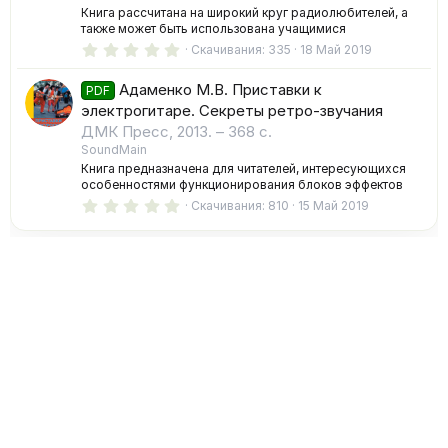
з
Книга рассчитана на широкий круг радиолюбителей, а
д
также может быть использована учащимися
0
Скачивания
335
18 Май 2019
.
0
Адаменко М.В. Приставки к
0
PDF
з
электрогитаре. Секреты ретро-звучания
в
ДМК Пресс, 2013. – 368 с.
ё
з
SoundMain
д
Книга предназначена для читателей, интересующихся
особенностями функционирования блоков эффектов
0
Скачивания
810
15 Май 2019
.
0
0
з
в
ё
з
д