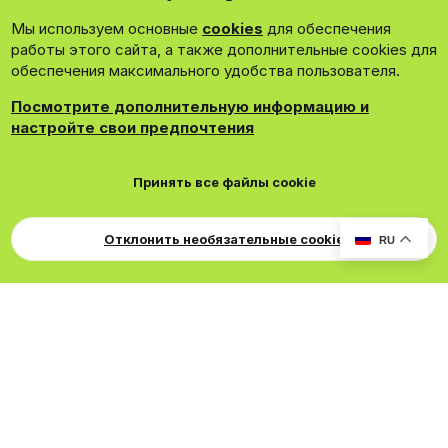
Мы используем основные
cookies
для обеспечения
Зарегистрироваться сейчас!
работы этого сайта, а также дополнительные cookies для
обеспечения максимального удобства пользователя.
Посмотрите дополнительную информацию и
настройте свои предпочтения
®
Community platform by XenForo
© 2010-2026 XenForo Ltd.
Принять все файлы cookie
Theming with
by:
DohTheme
Cookies
Russian
Обратная связь
Поддержка
Свер
Для правообладателей
EN Soundmain
Условия и правила
Отклонить необязательные cookie
RU
Политика конфиденциальности
Помощь
R
S
S