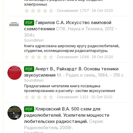
электронных
0
Скачивания
1,707
26 Окт 2020
.
0
Гаврилов С.А. Искусство ламповой
0
PDF
з
схемотехники
СПб. Наука и Техника, 2012 -
в
304с
ё
з
SoundMain
д
Книга адресована широкому кругу радиолюбителей,
студентам, коллекционерам радиоаппаратуры.
0
Скачивания
1,096
26 Окт 2020
.
0
Анерт В., Райхардт В. Основы техники
0
PDF
з
звукоусиления
М. : Радио и связь, 1984. - 319 с
в
SoundMain
ё
з
Предлагаемая читателям книга посвящена
д
проектированию и расчету- систем звукоусиления
0
Скачивания
1,322
20 Окт 2020
.
0
Кляровский В.А. 500 схем для
0
PDF
з
радиолюбителей. Усилители мощности
в
любительских радиостанций.
Серия:
ё
з
Радиолюбитель 2008г.
д
SoundMain