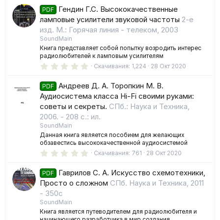
0
Гендин Г.С. Высококачественные
0
PDF
з
ламповые усилители звуковой частоты
2-е
в
изд. М.: Горячая линия - телеком, 2003
ё
з
SoundMain
д
Книга представляет собой попытку возродить интерес
радиолюбителей к ламповым усилителям
0
Скачивания
1,224
28 Окт 2020
.
0
Андреев Д. A. Торопкин M. B.
0
PDF
з
Аудиосистема класса Hi-Fi своими руками:
в
советы и секреты.
СПб.: Наука и Техника,
ё
з
2006. - 208 с.: ил.
д
SoundMain
Данная книга является пособием для желающих
обзавестись высококачественной аудиосистемой
0
Скачивания
761
28 Окт 2020
.
0
Гаврилов С. А. Искусство схемотехники,
0
PDF
з
Просто о сложном
СПб. Наука и Техника, 2011
в
- 350с
ё
з
SoundMain
д
Книга является путеводителем для радиолюбителя и
начинающего разработчика в мир создания