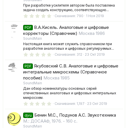
При разработке усилителя автором была поставлена
задача создать конструкцию, соответствующую...
0
Скачивания
790
1 Ноя 2019
.
0
В.А.Кисель. Аналоговые и цифровые
0
PDF
з
корректоры (Справочник)
Москва 1986
в
SoundMain
ё
з
Настоящая книга может служить справочником при
д
разработке аналоговых и цифровых регулируемых...
0
Скачивания
312
23 Окт 2019
.
0
Якубовский С.В. Аналоговые и цифровые
0
PDF
з
интегральные микросхемы (Справочное
в
пособие)
Москва 1985
ё
з
SoundMain
д
Дан обзор номенклатуры основных серий
отечественных аналоговых и цифровых интегральных
микросхем.
0
Скачивания
1,197
23 Окт 2019
.
0
Бенин М.С., Подунов А.С. Звукотехника
0
djvu
з
М.: ДОСААФ, 1976. - 160 с.
в
SoundMain
ё