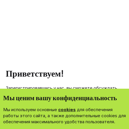
Приветствуем!
Зарегистрировавшись у нас, вы сможете обсуждать,
делиться и отправлять личные сообщения другим
Мы ценим вашу конфиденциальность
членам нашего сообщества.
Мы используем основные
cookies
для обеспечения
Зарегистрироваться сейчас!
работы этого сайта, а также дополнительные cookies для
обеспечения максимального удобства пользователя.