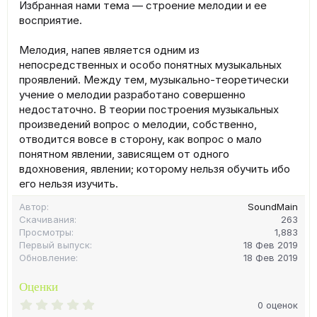
Избранная нами тема — строение мелодии и ее
восприятие.
Мелодия, напев является одним из
непосредственных и особо понятных музыкальных
проявлений. Между тем, музыкально-теоретически
учение о мелодии разработано совершенно
недостаточно. В теории построения музыкальных
произведений вопрос о мелодии, собственно,
отводится вовсе в сторону, как вопрос о мало
понятном явлении, зависящем от одного
вдохновения, явлении; которому нельзя обучить ибо
его нельзя изучить.
Автор
SoundMain
Скачивания
263
Просмотры
1,883
Первый выпуск
18 Фев 2019
Обновление
18 Фев 2019
Оценки
0
0 оценок
.