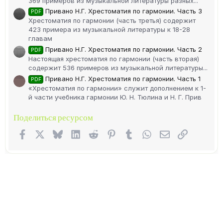
369 примеров из музыкальной литературы разных...
Привано Н.Г. Хрестоматия по гармонии. Часть 3
PDF
Хрестоматия по гармонии (часть третья) содержит
423 примера из музыкальной литературы к 18-28
главам
Привано Н.Г. Хрестоматия по гармонии. Часть 2
PDF
Настоящая хрестоматия по гармонии (часть вторая)
содержит 536 примеров из музыкальной литературы...
Привано Н.Г. Хрестоматия по гармонии. Часть 1
PDF
«Хрестоматия по гармонии» служит дополнением к 1-
й части учебника гармонии Ю. Н. Тюлина и Н. Г. Прив
Поделиться ресурсом
Facebook
X (Twitter)
Bluesky
LinkedIn
Reddit
Pinterest
Tumblr
WhatsApp
Электронная п
Ссылка