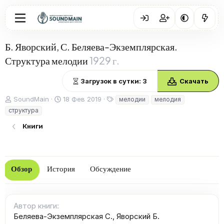
Б. Яворский, С. Беляева-Экземплярская.
Структура мелодии
1929 г.
Загрузок в сутки: 3
Скачать
А
Д
Т
SoundMain
18 Фев 2019
мелодии
мелодия
в
а
е
структура
т
т
г
о
а
и
Книги
р
с
о
з
д
Обзор
История
Обсуждение
а
н
и
я
Автор книги
Беляева-Экземплярская С.
Яворский Б.