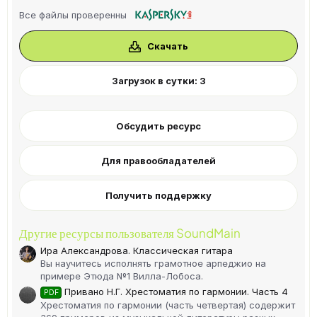
0
Все файлы проверенны
0
з
в
Скачать
ё
з
д
Загрузок в сутки: 3
Обсудить ресурс
Для правообладателей
Получить поддержку
Другие ресурсы пользователя SoundMain
Ира Александрова. Классическая гитара
Вы научитесь исполнять грамотное арпеджио на
примере Этюда №1 Вилла-Лобоса.
Привано Н.Г. Хрестоматия по гармонии. Часть 4
PDF
Хрестоматия по гармонии (часть четвертая) содержит