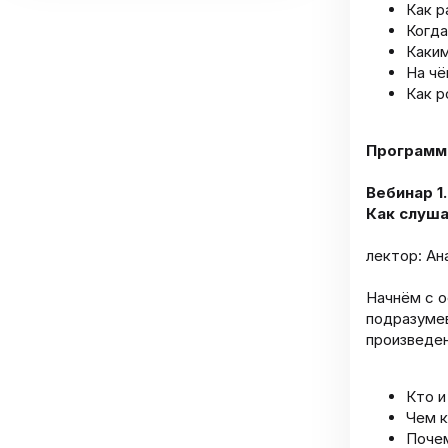
Как р
Когда
Каким
На чё
Как р
Программ
Вебинар 1.
Как слуша
лектор: Ан
Начнём с о
подразумев
произведен
Кто и
Чем к
Почем