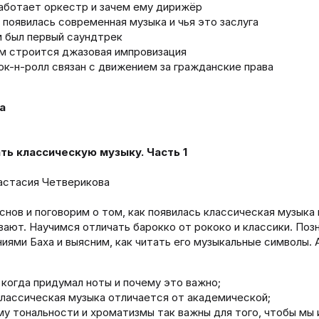
аботает оркестр и зачем ему дирижёр
 появилась современная музыка и чья это заслуга
 был первый саундтрек
м строится джазовая импровизация
ок-н-ролл связан с движением за гражданские права
а
ть классическую музыку. Часть 1
астасия Четверикова
снов и поговорим о том, как появилась классическая музыка 
ают. Научимся отличать барокко от рококо и классики. Поз
иями Баха и выясним, как читать его музыкальные символы. 
 когда придумал ноты и почему это важно;
лассическая музыка отличается от академической;
у тональности и хроматизмы так важны для того, чтобы мы