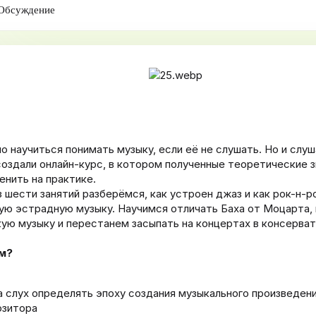
Обсуждение
а
н
и
я
 научиться понимать музыку, если её не слушать. Но и слуш
оздали онлайн-курс, в котором полученные теоретические 
енить на практике.
з шести занятий разберёмся, как устроен джаз и как рок-н-р
ую эстрадную музыку. Научимся отличать Баха от Моцарта,
ую музыку и перестанем засыпать на концертах в консерват
м?
а слух определять эпоху создания музыкального произведени
озитора