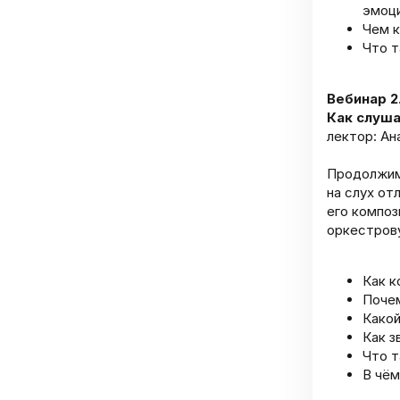
эмоци
Чем к
Что т
Вебинар 2
Как слуша
лектор: Ан
Продолжим 
на слух от
его композ
оркестрову
Как к
Почем
Какой
Как з
Что т
В чём