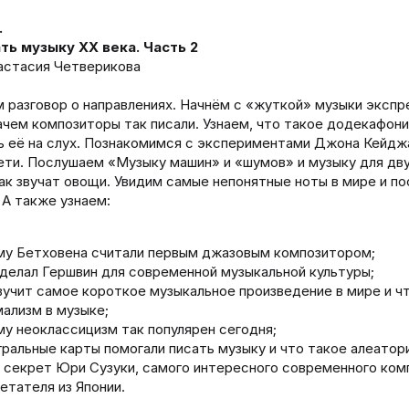
.
ть музыку XX века. Часть 2
астасия Четверикова
разговор о направлениях. Начнём с «жуткой» музыки экспр
ачем композиторы так писали. Узнаем, что такое додекафони
 её на слух. Познакомимся с экспериментами Джона Кейджа
ти. Послушаем «Музыку машин» и «шумов» и музыку для дву
ак звучат овощи. Увидим самые непонятные ноты в мире и п
 А также узнаем:
у Бетховена считали первым джазовым композитором;
делал Гершвин для современной музыкальной культуры;
вучит самое короткое музыкальное произведение в мире и ч
ализм в музыке;
у неоклассицизм так популярен сегодня;
гральные карты помогали писать музыку и что такое алеатор
 секрет Юри Сузуки, самого интересного современного ком
етателя из Японии.