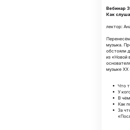
Вебинар 3
Как слуша
лектор: Ан
Перенесёмс
музыка. Пр
обстояли д
из «Новой 
основателя
музыке XX 
Что т
У ког
В чём
Как п
За чт
«Посл