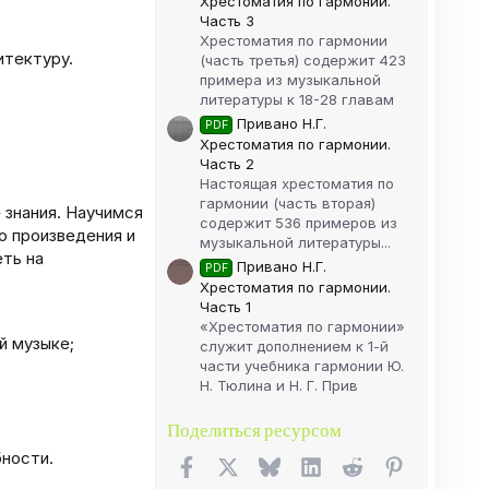
Хрестоматия по гармонии.
Часть 3
Хрестоматия по гармонии
итектуру.
(часть третья) содержит 423
примера из музыкальной
литературы к 18-28 главам
Привано Н.Г.
PDF
Хрестоматия по гармонии.
Часть 2
Настоящая хрестоматия по
гармонии (часть вторая)
 знания. Научимся
содержит 536 примеров из
о произведения и
музыкальной литературы...
ть на
Привано Н.Г.
PDF
Хрестоматия по гармонии.
Часть 1
«Хрестоматия по гармонии»
й музыке;
служит дополнением к 1-й
части учебника гармонии Ю.
Н. Тюлина и Н. Г. Прив
Поделиться ресурсом
бности.
Facebook
X (Twitter)
Bluesky
LinkedIn
Reddit
Pinterest