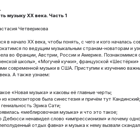
.
ть музыку XX века. Часть 1
астасия Четверикова
я в начало XX века, чтобы понять, с чего и кого началась с
окатимся по ведущим музыкальным странам-новаторам и узн
ела во Франции, Австрии, России и Америке. Познакомимся
венской школы», «Могучей кучки», французской «Шестёрки»
ми современной музыки в США. Приступим к изучению важны
века. А также узнаем:
акое «Новая музыка» и каковы её главные черты;
о из композиторов была синестезия и причём тут Кандинский
 гениальность Эрика Сати;
оявилась «меблировочная музыка» и что это такое;
о Дебюсси ненавидел слово «импрессионизм» и почему одн
еполуденный отдых фавна» и музыка к нему вызвали скандал