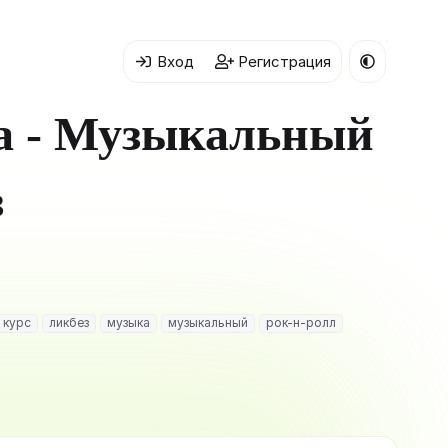
Вход
Регистрация
а - Музыкальный
з
курс
ликбез
музыка
музыкальный
рок-н-ролл