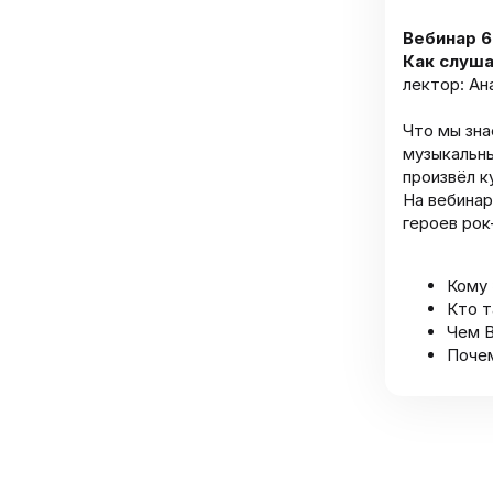
Вебинар 6
Как слуша
лектор: Ан
Что мы зна
музыкальны
произвёл к
На вебинар
героев рок
Кому 
Кто т
Чем B
Почем