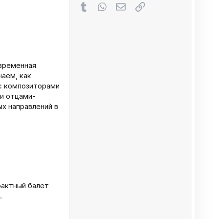
Tumblr
WhatsApp
Электронная почта
Ссылка
овременная
аем, как
 с композиторами
 и отцами-
х направлений в
;
оактный балет
.