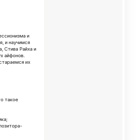
ессионизма и
я, и научимся
, Стива Райха и
х айфонов.
остараемся их
то такое
ика;
позитора-