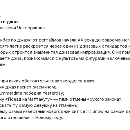
.
ать джаз
астасия Четверикова
кбез по джазу: от регтаймов начала XX века до современно
сятилетие раскроется через один из джазовых стандартов 
торых строится знаменитая джазовая импровизация. С их п
ает» джаз, познакомимся с культовыми фигурами и ключевы
ем:
 при каких обстоятельствах зародился джаз;
у джаз пахнет жасмином;
ummertime победил Yesterday;
у «Поезд на Чаттанугу» — гимн отмены «сухого закона»;
скать ту самую девушку из Ипанемы;
ему самый известный новогодний хит Let It Snow на самом д
ого отношения к Новому году.