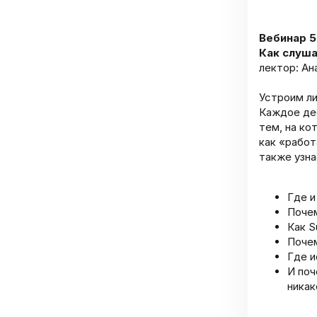
Вебинар 5
Как слуш
лектор: Ан
Устроим ли
Каждое де
тем, на ко
как «работ
также узна
Где и
Почем
Как S
Почем
Где и
И поч
никак