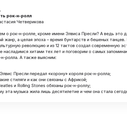
.
ть рок-н-ролл
астасия Четверикова
ем о рок-н-ролле, кроме имени Элвиса Пресли? А ведь это 
й жанр, а целая эпоха – время бунтарств и бешеных танцев.
ультурную революцию и из 12 тактов создал современную эс
е насладимся хитами тех лет и поговорим о самых запомин
-н-ролла. А также выясним:
Элвис Пресли передал «корону» короля рок-н-ролла;
акие стиляги и как они связаны с Африкой;
eatles и Rolling Stones обязаны рок-н-роллу;
у эта музыка жила лишь десятилетие и чем она стала сегод