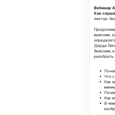
Вебинар 4
Как слуша
лектор: Ан
Продолжим 
выясним, з
определять
Дёрдя Лиге
Выясним, к
разобрать.
Почем
Что с
Как з
миним
Почем
Как и
В чём
изобр