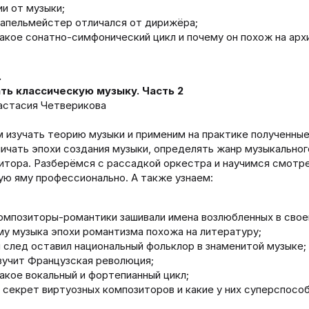
и от музыки;
апельмейстер отличался от дирижёра;
акое сонатно-симфонический цикл и почему он похож на арх
.
ть классическую музыку. Часть 2
астасия Четверикова
изучать теорию музыки и применим на практике полученные
личать эпохи создания музыки, определять жанр музыкальног
итора. Разберёмся с рассадкой оркестра и научимся смотре
ю яму профессионально. А также узнаем:
омпозиторы-романтики зашивали имена возлюбленных в свое
у музыка эпохи романтизма похожа на литературу;
 след оставил национальный фольклор в знаменитой музыке;
вучит Французская революция;
акое вокальный и фортепианный цикл;
 секрет виртуозных композиторов и какие у них суперспосо