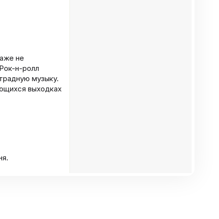
даже не
 Рок-н-ролл
традную музыку.
ающихся выходках
ня.