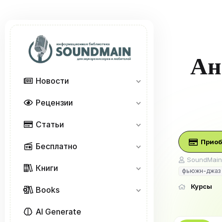
Ан
Новости
Рецензии
Статьи
Приоб
Бесплатно
А
SoundMain
Книги
в
фьюжн-джаз
т
о
Курсы
Books
р
AI Generate