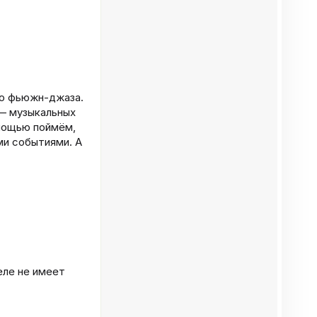
го фьюжн-джаза.
— музыкальных
омощью поймём,
ми событиями. А
еле не имеет