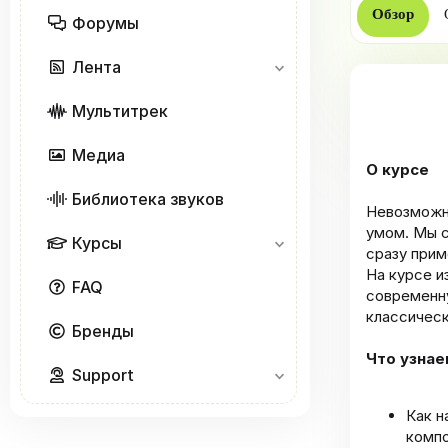
Обзор
Форумы
Лента
Мультитрек
Медиа
О курсе
Библиотека звуков
Невозможно
умом. Мы с
Курсы
сразу прим
На курсе и
FAQ
современн
классическ
Бренды
Что узнае
Support
Как н
комп