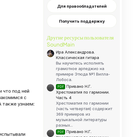
Для правообладателей
Получить поддержку
Другие ресурсы пользователя
SoundMain
Ира Александрова.
Классическая гитара
Вы научитесь исполнять
грамотное арпеджио на
примере Этюда №1 Вилла-
Лобоса.
Привано Н.Г.
PDF
и что под ней
Хрестоматия по гармонии.
накомимся с
Часть 4
Хрестоматия по гармонии
А также узнаем:
(часть четвертая) содержит
369 примеров из
музыкальной литературы
разных...
Привано Н.Г.
PDF
 испытывали