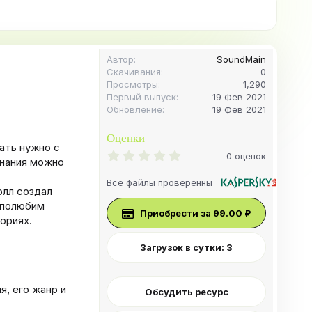
Автор
SoundMain
Скачивания
0
Просмотры
1,290
Первый выпуск
19 Фев 2021
Обновление
19 Фев 2021
Оценки
ать нужно с
0
0 оценок
знания можно
.
0
Все файлы проверенны
0
олл создал
з
 полюбим
в
Приобрести за 99.00 ₽
ё
ориях.
з
д
Загрузок в сутки: 3
я, его жанр и
Обсудить ресурс