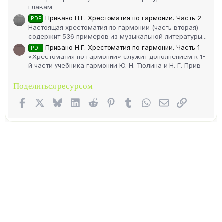
главам
Привано Н.Г. Хрестоматия по гармонии. Часть 2
PDF
Настоящая хрестоматия по гармонии (часть вторая)
содержит 536 примеров из музыкальной литературы...
Привано Н.Г. Хрестоматия по гармонии. Часть 1
PDF
«Хрестоматия по гармонии» служит дополнением к 1-
й части учебника гармонии Ю. Н. Тюлина и Н. Г. Прив
Поделиться ресурсом
Facebook
X (Twitter)
Bluesky
LinkedIn
Reddit
Pinterest
Tumblr
WhatsApp
Электронная п
Ссылка