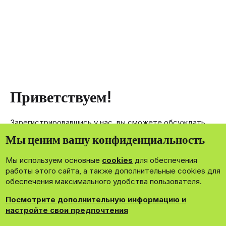
Приветствуем!
Зарегистрировавшись у нас, вы сможете обсуждать,
делиться и отправлять личные сообщения другим
Мы ценим вашу конфиденциальность
членам нашего сообщества.
Мы используем основные
cookies
для обеспечения
Зарегистрироваться сейчас!
работы этого сайта, а также дополнительные cookies для
обеспечения максимального удобства пользователя.
Посмотрите дополнительную информацию и
настройте свои предпочтения
®