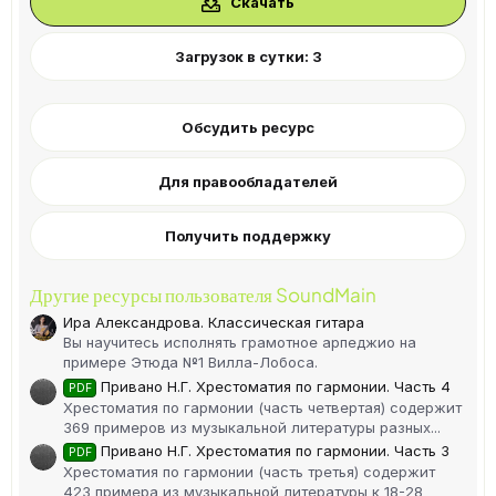
Скачать
ё
з
д
Загрузок в сутки: 3
Обсудить ресурс
Для правообладателей
Получить поддержку
Другие ресурсы пользователя SoundMain
Ира Александрова. Классическая гитара
Вы научитесь исполнять грамотное арпеджио на
примере Этюда №1 Вилла-Лобоса.
Привано Н.Г. Хрестоматия по гармонии. Часть 4
PDF
Хрестоматия по гармонии (часть четвертая) содержит
369 примеров из музыкальной литературы разных...
Привано Н.Г. Хрестоматия по гармонии. Часть 3
PDF
Хрестоматия по гармонии (часть третья) содержит
423 примера из музыкальной литературы к 18-28