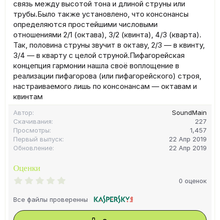
связь между высотой тона и длиной струны или
трубы.Было также установлено, что консонансы
определяются простейшими числовыми
отношениями 2/1 (октава), 3/2 (квинта), 4/3 (кварта).
Так, половина струны звучит в октаву, 2/3 — в квинту,
3/4 — в кварту с целой струной.Пифагорейская
концепция гармонии нашла своё воплощение в
реализации пифагорова (или пифагорейского) строя,
настраиваемого лишь по консонансам — октавам и
квинтам
Автор
SoundMain
Скачивания
227
Просмотры
1,457
Первый выпуск
22 Апр 2019
Обновление
22 Апр 2019
Оценки
0
0 оценок
.
0
Все файлы проверенны
0
з
в