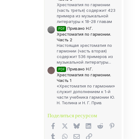
Хрестоматия по гармонии
(часть третья) содержит 423
примера из музыкальной
литературы к 18-28 главам
Привано Н.Г.
PDF
Хрестоматия по гармонии.
Часть 2
Настоящая хрестоматия по
гармонии (часть вторая)
содержит 536 примеров из
музыкальной литературы...
Привано Н.Г.
PDF
Хрестоматия по гармонии.
Часть 1
«Хрестоматия по гармонии»
служит дополнением к 1-й
части учебника гармонии Ю.
Н. Тюлина и Н. Г. Прив
Поделиться ресурсом
Facebook
X (Twitter)
Bluesky
LinkedIn
Reddit
Pinterest
Tumblr
WhatsApp
Электронная почта
Ссылка