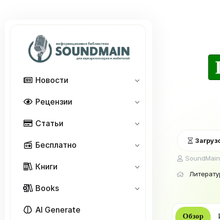
Новости
Рецензии
Статьи
Загрузо
Бесплатно
А
SoundMain
Книги
в
Литерату
т
о
Books
р
AI Generate
Обзор