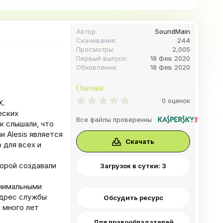
Автор
SoundMain
Скачивания
244
Просмотры
2,005
Первый выпуск
18 Фев 2020
Обновление
18 Фев 2020
Оценки
0
0 оценок
X.
.
еских
0
Все файлы проверенны
0
к слышали, что
з
 Alesis является
в
Скачать
ё
 для всех и
з
д
орой создавали
Загрузок в сутки: 3
нимальными
адрес службы
Обсудить ресурс
 много лет
Для правообладателей