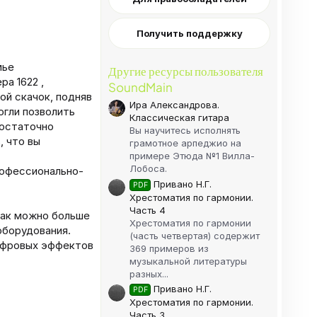
Получить поддержку
мье
Другие ресурсы пользователя
ра 1622 ,
SoundMain
ой скачок, подняв
Ира Александрова.
огли позволить
Классическая гитара
достаточно
Вы научитесь исполнять
, что вы
грамотное арпеджио на
примере Этюда №1 Вилла-
Лобоса.
рофессионально-
Привано Н.Г.
PDF
Хрестоматия по гармонии.
Часть 4
как можно больше
Хрестоматия по гармонии
оборудования.
(часть четвертая) содержит
ифровых эффектов
369 примеров из
музыкальной литературы
разных...
Привано Н.Г.
PDF
Хрестоматия по гармонии.
Часть 3