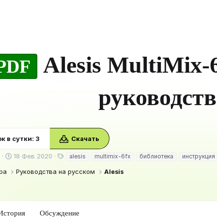
Alesis MultiMix
PDF
руководст
к в сутки: 3
Скачать
Д
Т
18 Фев 2020
alesis
multimix-6fx
библиотека
инструкция
а
е
ра
Руководства на русском
Alesis
т
г
а
и
с
о
з
История
Обсуждение
д