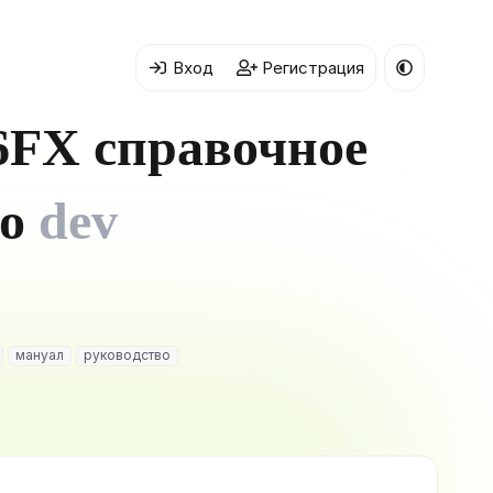
Вход
Регистрация
-6FX справочное
во
dev
мануал
руководство