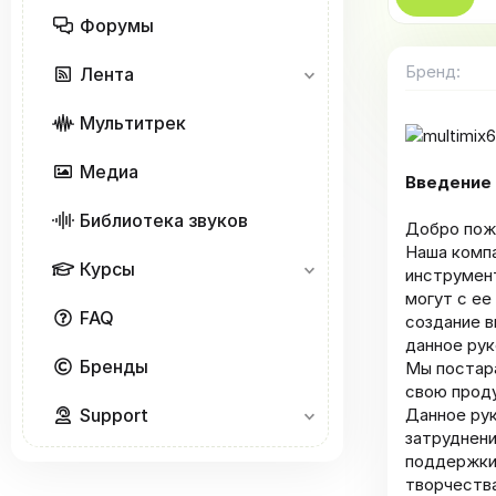
Форумы
Бренд
Лента
Мультитрек
Медиа
Введение
Библиотека звуков
Добро пожа
Наша компа
Курсы
инструмент
могут с ее
FAQ
создание в
данное рук
Бренды
Мы постара
свою проду
Support
Данное ру
затруднени
поддержки
творчества