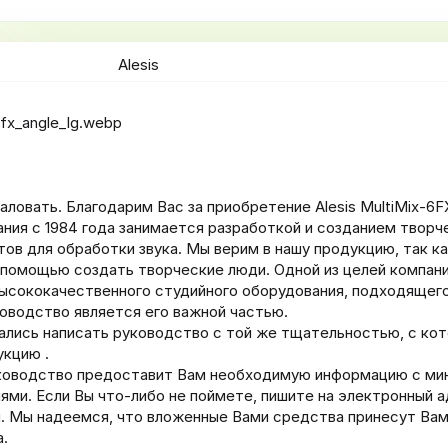
а
н
и
Alesis
я
ловать. Благодарим Вас за приобретение Alesis MultiMix-6F
ния с 1984 года занимается разработкой и созданием творч
ов для обработки звука. Мы верим в нашу продукцию, так ка
 помощью создать творческие люди. Одной из целей компании
ысококачественного студийного оборудования, подходящего
оводство является его важной частью.
лись написать руководство с той же тщательностью, с кот
кцию .
ководство предоставит Вам необходимую информацию с ми
ями. Если Вы что-либо не поймете, пишите на электронный 
. Мы надеемся, что вложенные Вами средства принесут Вам
.