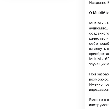
Искренне В
О MultiMix
MultiMix -
аудиомикше
созданного
качество и
себе приоб
взглянуть 
приобрета
MultiMix-6
звучащих м
При разраб
возможност
Именно по
ипредварит
Вместе с 
инструмен