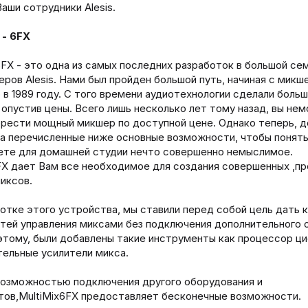
аши сотрудники Alesis.
 - 6FX
 6FX - это одна из самых последних разработок в большой се
ров Alesis. Нами был пройден большой путь, начиная с микше
 в 1989 году. С того времени аудиотехнологии сделали больш
 опустив цены. Всего лишь несколько лет тому назад, вы нем
рести мощный микшер по доступной цене. Однако теперь, 
на перечисленные ниже основные возможности, чтобы понять
ете для домашней студии нечто совершенно немыслимое.
FX дает Вам все необходимое для создания совершенных ,п
иксов.
отке этого устройства, мы ставили перед собой цель дать 
ей управления миксами без подключения дополнительного 
этому, были добавлены такие инструменты как процессор ц
ельные усилители микса.
возможностью подключения другого оборудования и
тов,MultiMix6FX предоставляет бесконечные возможности.