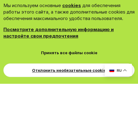
Мы используем основные
cookies
для обеспечения
Зарегистрироваться сейчас!
работы этого сайта, а также дополнительные cookies для
обеспечения максимального удобства пользователя.
Посмотрите дополнительную информацию и
настройте свои предпочтения
®
Community platform by XenForo
© 2010-2026 XenForo Ltd.
Принять все файлы cookie
Theming with
by:
DohTheme
Cookies
Russian
Обратная связь
Поддержка
Свер
Для правообладателей
EN Soundmain
Условия и правила
Отклонить необязательные cookie
RU
Политика конфиденциальности
Помощь
R
S
S