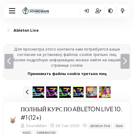
Ableton Live
Для просмотра этого контента нам потребуется ваше
согласие на установку файлов cookie третьих лиц.
Н
В
Более подробную информацию можно найти на нашей
а
п
странице cookie
.
з
е
Принимать файлы cookie третьих лиц
а
р
д
ё
д
Н
а
з
ПОЛНЫЙ КУРС ПО ABLETON LIVE 10.
а
д
#1 (12+)
Т
SoundMain
28 Сен 2020
ableton live
daw
е
курс
секвенсор