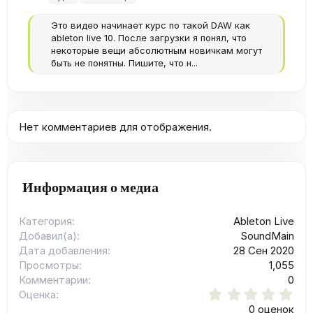
г
и
Это видео начинает курс по такой DAW как
ableton live 10. После загрузки я понял, что
некоторые вещи абсолютным новичкам могут
быть не понятны. Пишите, что н...
Нет комментариев для отображения.
Информация о медиа
Категория
Ableton Live
Добавил(а)
SoundMain
Дата добавления
28 Сен 2020
Просмотры
1,055
Комментарии
0
0
Оценка
.
0 оценок