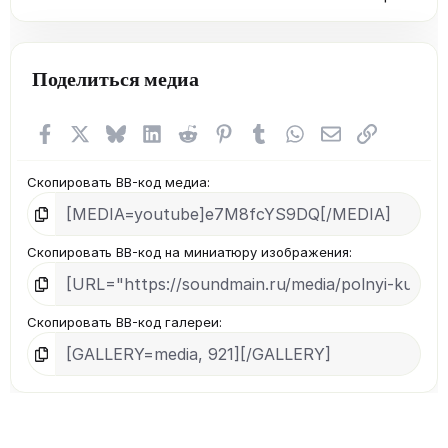
0
0
з
в
Поделиться медиа
ё
з
д
Facebook
X (Twitter)
Bluesky
LinkedIn
Reddit
Pinterest
Tumblr
WhatsApp
Электронная п
Ссылка
Скопировать BB-код медиа
Скопировать BB-код на миниатюру изображения
Скопировать BB-код галереи