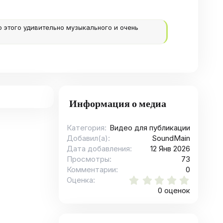
этого удивительно музыкального и очень
Информация о медиа
Категория
Видео для публикации
Добавил(а)
SoundMain
Дата добавления
12 Янв 2026
Просмотры
73
Комментарии
0
0
Оценка
.
0 оценок
0
0
з