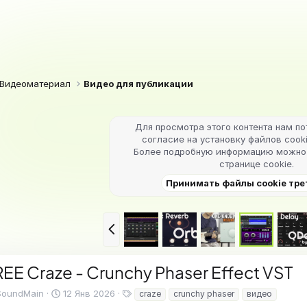
Видеоматериал
Видео для публикации
Для просмотра этого контента нам п
согласие на установку файлов cooki
Более подробную информацию можно 
странице cookie
.
Принимать файлы cookie тре
Н
а
з
а
EE Craze - Crunchy Phaser Effect VST
д
Т
SoundMain
12 Янв 2026
craze
crunchy phaser
видео
е