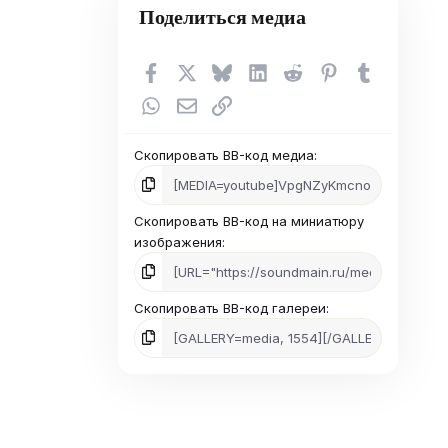
в
Поделиться медиа
ё
з
д
Facebook
X (Twitter)
Bluesky
LinkedIn
Reddit
Pinterest
Tumblr
WhatsApp
Электронная почта
Ссылка
Скопировать BB-код медиа
Скопировать BB-код на миниатюру
изображения
Скопировать BB-код галереи