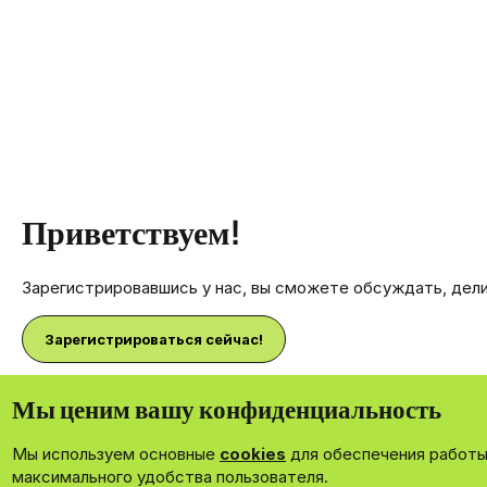
Приветствуем!
Зарегистрировавшись у нас, вы сможете обсуждать, дел
Зарегистрироваться сейчас!
Мы ценим вашу конфиденциальность
Мы используем основные
cookies
для обеспечения работы 
®
Community platform by XenForo
© 2010-2026 XenForo Ltd.
максимального удобства пользователя.