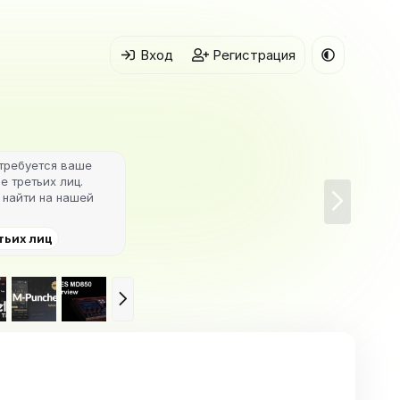
Вход
Регистрация
отребуется ваше
e третьих лиц.
В
найти на нашей
п
е
тьих лиц
р
ё
д
В
п
е
р
ё
д