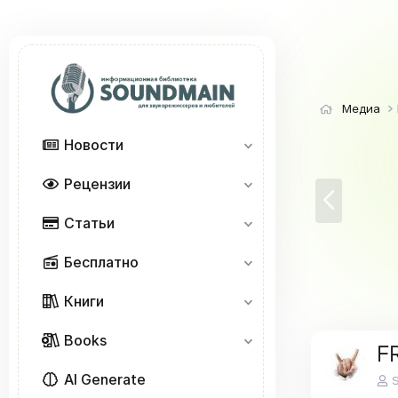
Медиа
Новости
Рецензии
Н
а
Статьи
з
а
Бесплатно
д
Книги
Books
FR
AI Generate