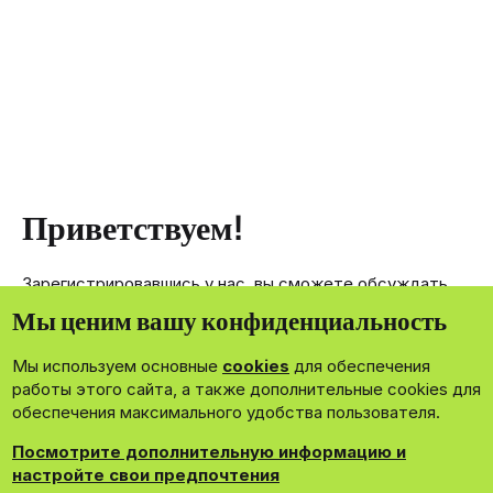
Приветствуем!
Зарегистрировавшись у нас, вы сможете обсуждать,
делиться и отправлять личные сообщения другим
Мы ценим вашу конфиденциальность
членам нашего сообщества.
Мы используем основные
cookies
для обеспечения
Зарегистрироваться сейчас!
работы этого сайта, а также дополнительные cookies для
обеспечения максимального удобства пользователя.
Посмотрите дополнительную информацию и
настройте свои предпочтения