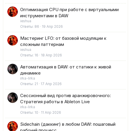
Оптимизация CPU при работе с виртуальными
инструментами в DAW
ieshua
Ответы
86
19 Апр 2026
Мастеринг LFO: от базовой модуляции к
сложным паттернам
ieshua
Ответы
16
18 Апр 2026
Автоматизация в DAW: от статики к живой
динамике
irka-lirka
Ответы
21
17 Апр 2026
Сессионный вид против аранжировочного:
Стратегия работы в Ableton Live
irka-lirka
Ответы
10
11 Апр 2026
Sidechain (даккинг) в любом DAW: пошаговый
рабочий процесс