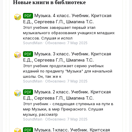
Новые книги в библиотеке
Музыка. 4 класс. Учебник. Критская
PDF
Е.Д., Сергеева Г.П., Шмагина Т.С.
Этот учебник завершает первый этап
музыкального образования учащихся младших
классов. Слушая и испол
SoundMain
Обновлено:
7 Мар 2025
Музыка. 3 класс. Учебник. Критская
PDF
Е.Д., Сергеева Г.П., Шмагина Т.С.
Этот учебник продолжает серию учебных
изданий по предмету "Музыка" для начальной
школы. Он, так же к
SoundMain
Обновлено:
7 Мар 2025
Музыка. 2 класс. Учебник. Критская
PDF
Е.Д., Сергеева Г.П., Шмагина Т.С.
Этот учебник - следующая ступенька на пути в
мир Музыки, в мир Прекрасного. Слушая
музыку, рассматр
SoundMain
Обновлено:
7 Мар 2025
Музыка. 1 класс. Учебник. Критская
PDF