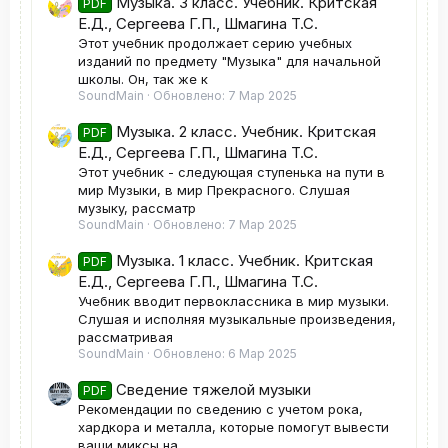
Музыка. 3 класс. Учебник. Критская
PDF
Е.Д., Сергеева Г.П., Шмагина Т.С.
Этот учебник продолжает серию учебных
изданий по предмету "Музыка" для начальной
школы. Он, так же к
SoundMain
Обновлено:
7 Мар 2025
Музыка. 2 класс. Учебник. Критская
PDF
Е.Д., Сергеева Г.П., Шмагина Т.С.
Этот учебник - следующая ступенька на пути в
мир Музыки, в мир Прекрасного. Слушая
музыку, рассматр
SoundMain
Обновлено:
7 Мар 2025
Музыка. 1 класс. Учебник. Критская
PDF
Е.Д., Сергеева Г.П., Шмагина Т.С.
Учебник вводит первоклассника в мир музыки.
Слушая и исполняя музыкальные произведения,
рассматривая
SoundMain
Обновлено:
6 Мар 2025
Сведение тяжелой музыки
PDF
Рекомендации по сведению с учетом рока,
хардкора и металла, которые помогут вывести
ваши миксы на...