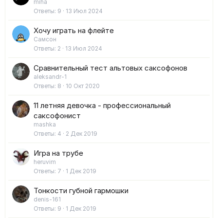
miha
Ответы
9
13 Июл 2024
Хочу играть на флейте
Самсон
Ответы
2
13 Июл 2024
Сравнительный тест альтовых саксофонов
aleksandr-1
Ответы
8
10 Окт 2020
11 летняя девочка - профессиональный
саксофонист
mashka
Ответы
4
2 Дек 2019
Игра на трубе
heruvim
Ответы
7
1 Дек 2019
Тонкости губной гармошки
denis-161
Ответы
9
1 Дек 2019