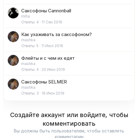
Саксофоны Cannonball
miha
Ответы
4
11 Сен 2019
Как ухаживать за саксофоном?
mashka
Ответы
5
11 Июл 2019
Флейты и с чем их едят
mashka
Ответы
4
20 Июн 2019
Саксофоны SELMER
mashka
Ответы
3
16 Июн 2019
Создайте аккаунт или войдите, чтобы
комментировать
Вы должны быть пользователем, чтобы оставлять
комментарии