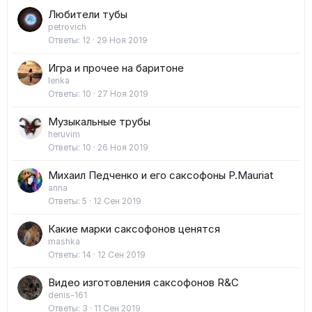
Любители тубы
petrovich
Ответы
12
29 Ноя 2019
Игра и прочее на баритоне
lenka
Ответы
10
27 Ноя 2019
Музыкальные трубы
heruvim
Ответы
10
26 Ноя 2019
Михаил Педченко и его саксофоны P.Mauriat
anna
Ответы
5
12 Сен 2019
Какие марки саксофонов ценятся
mashka
Ответы
14
12 Сен 2019
Видео изготовления саксофонов R&C
denis-161
Ответы
3
11 Сен 2019