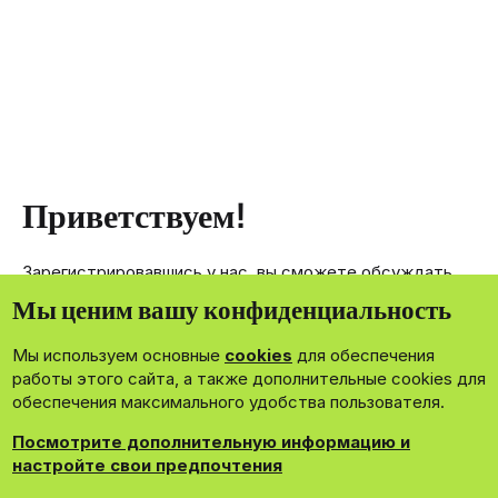
Приветствуем!
Зарегистрировавшись у нас, вы сможете обсуждать,
делиться и отправлять личные сообщения другим
Мы ценим вашу конфиденциальность
членам нашего сообщества.
Мы используем основные
cookies
для обеспечения
Зарегистрироваться сейчас!
работы этого сайта, а также дополнительные cookies для
обеспечения максимального удобства пользователя.
Посмотрите дополнительную информацию и
настройте свои предпочтения
®