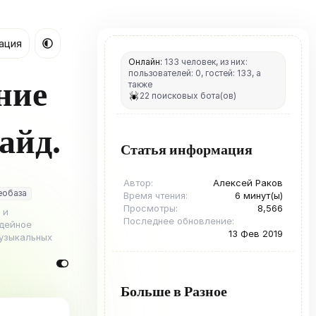
ация
Онлайн:
133 человек, из них:
пользователей: 0, гостей: 133, а
ние
также
22 поисковых бота(ов)
айд.
Статья информация
Автор
Алексей Раков
еобаза
Время чтения
6 минут(ы)
Просмотры
8,566
 и
Последнее обновление
идейное
13 Фев 2019
музыкальных
Больше в Разное