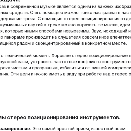
а
я
аз в современной музыке является одним из важных изобра
ц
и
ных средств. С его помощью можно тонко настраивать нас
и
одержание трека. С помощью стерео позиционирования отд
 музыкальных партий в треке можно выразить те мысли, идеи
я, которые иными способами невыразимы. Звук, исходящий и
о панораме производит на слушателя совсем иное впечатле
дящийся рядом и сконцентрированный в конкретном месте.
то технический момент. Хорошее стерео позиционирование 
вуковой каши, устранить частотные конфликты инструменто
река чистым и прозрачным, избавиться от лишней компресси
ния. Эти цели и нужно иметь в виду при работе над стерео 
иемы стерео позиционирования инструментов.
рамирование
. Это самый простой прием, известный всем.