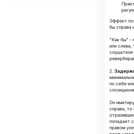
Практ
регул
Эффект поз
бы справа 
"Как бы" -
или слева,
слушателя 
реверберац
2.
Задержк
минимальны
по себе ил
спозициони
Он имитиру
справа, то
отразившис
попадает с
правом ухе
реальном 