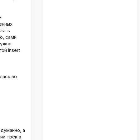
м
енных
 быть
о, сами
нужно
ой insert
лась во
думанно, а
ии трек в