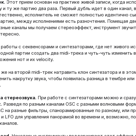
ек
. Этот прием основан на практике живой записи, когда исп
у и ту же партию два раза. Первый дубль идет в один канал, 
тественно, исполнитель не сможет полностью идентично сы
партию, между исполнениями есть разночтения. Помещая дв
азные каналы мы получаем стереоэффект, инструмент звучит
нтересно.
 работы с секвенсорами и синтезаторами, где нет живого ис
одной партии создать два midi-трека и чуть-чуть изменить в
жения нот и их velocity.
же на второй midi-трек натравить клон синтезатора и в это
енить накрутку звука, чтобы появилась разница в тембре или
.
а стереозвука
. При работе с синтезаторами можно и сразу
. Разведя по разным каналам OSC с разными волновыми фор
C на разные фильтры, спанорамированные по разному, или п
и LFO для управления панорамой во времени и, возможно, по
каналов.
read
. Некоторые инструменты поддерживают этот эффект 