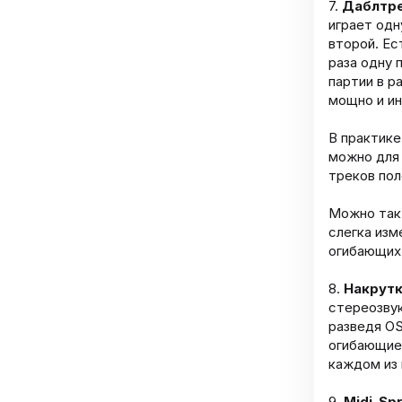
7.
Даблтр
играет одн
второй. Ес
раза одну 
партии в р
мощно и и
В практике
можно для 
треков поло
Можно так 
слегка изм
огибающих
8.
Накрутк
стереозвук
разведя OS
огибающие 
каждом из 
9.
Midi-Sp