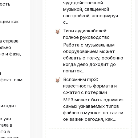
чудодейственной
 есть
музыкой, священной
настройкой, ассоциируя
ащим как
с...
Типы аудиокабелей:
полное руководство
а справа
Работа с музыкальным
ельно
оборудованием может
о и фаза,
сбивать с толку, особенно
когда дело доходит до
попыток...
и
Вспомним mp3:
ффект, сам
известность формата и
сжатия с потерями
MP3 может быть одним из
риходит
самых узнаваемых типов
файлов в музыке, но так ли
е ухо
он важен сегодня, как...
гала в
что в
ся не от