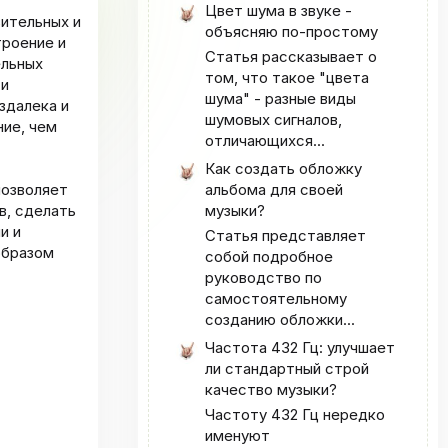
Цвет шума в звуке -
зительных и
объясняю по-простому
троение и
Статья рассказывает о
ельных
том, что такое "цвета
 и
шума" - разные виды
здалека и
шумовых сигналов,
ние, чем
отличающихся...
Как создать обложку
альбома для своей
позволяет
музыки?
в, сделать
и и
Статья представляет
образом
собой подробное
руководство по
самостоятельному
созданию обложки...
Частота 432 Гц: улучшает
ли стандартный строй
качество музыки?
Частоту 432 Гц нередко
именуют