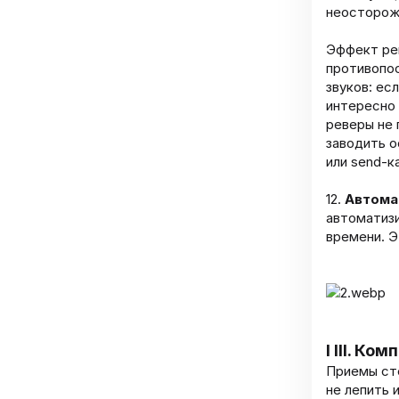
неосторожн
Эффект ре
противопос
звуков: ес
интересно 
реверы не 
заводить ос
или send-к
12.
Автома
автоматизи
времени. 
I III. Ко
Приемы ст
не лепить 