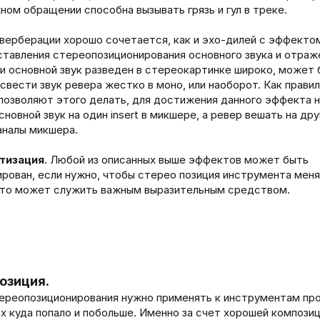
ом обращении способна вызывать грязь и гул в треке.
верберации хорошо сочетается, как и эхо-дилей с эффекто
тавления стереопозиционирования основного звука и отраж
ли основной звук разведен в стереокартинке широко, может
свести звук ревера жестко в моно, или наоборот. Как правил
позволяют этого делать, для достижения данного эффекта 
новной звук на один insert в микшере, а ревер вешать на друг
аналы микшера.
тизация
. Любой из описанных выше эффектов может быть
рован, если нужно, чтобы стерео позиция инструмента меня
Это может служить важным выразительным средством.
мпозиция.
ереопозиционирования нужно применять к инструментам про
их куда попало и побольше. Именно за счет хорошей композиц