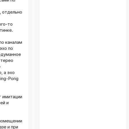
, отдельно
ого-то
тинке.
по каналам
эхо по
обдуманное
стерео
о
, а эхо
Ping-Pong
т имитации
ей и
 помещении
азе и при