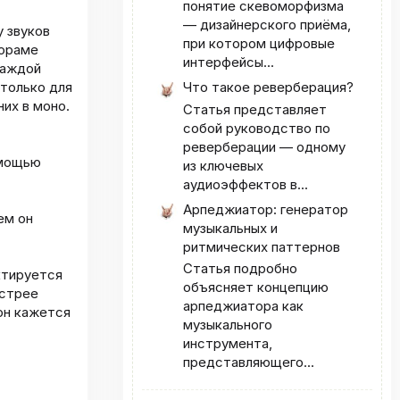
понятие скевоморфизма
— дизайнерского приёма,
у звуков
при котором цифровые
нораме
интерфейсы...
каждой
Что такое реверберация?
 только для
них в моно.
Статья представляет
собой руководство по
реверберации — одному
омощью
из ключевых
аудиоэффектов в...
Арпеджиатор: генератор
ем он
музыкальных и
ритмических паттернов
Статья подробно
ктируется
объясняет концепцию
острее
арпеджиатора как
 он кажется
музыкального
инструмента,
представляющего...