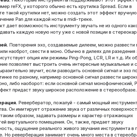
имер reFX, у которого обычно есть крутилка Spread. Если в
е такой крутилки нет, можно создать этот эффект вручную
ачение Pan для каждой ноты в midi-треке.
т дает возможность инструменту звучать не из одного как
здавать каждую новую ноту уже с новой позиции в стереокар
лей
. Повторения эхо, создаваемые дилеем, можно развести 
 или наоброт, свести в моно. Обычно в дилеях для разедения 
исутствует опция или режимы Ping-Pong, LCR, LR и т.д. Их 
ние позволяет выстроить очень интересные музыкальные и 
ыразительно звучит, если разводить основной сигнал и эхо п
инке по разному, например основной сигнал развести широко
оно, либо наоборот: если основной сигнал монофонический, 
фект придаст звуку широкое расположение в стереообразе.
ерация
. Ревербератор, пожалуй - самый мощный инструмен
ва. Он имитирует отражение звука от различных поверхност
 таким образом, задавать размеры и характер отражающих
ей виртуального помещения. Он, также, придает звуку
ность, ощущение реального живого звучания инструмента в
це. Но реверберация занимает очень много места в стереобр