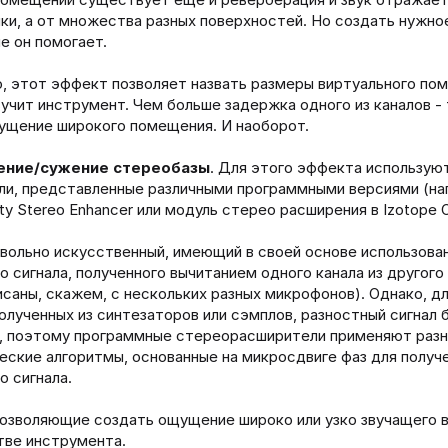
ки, а от множества разных поверхностей. Но создать нужно
е он помогает.
, этот эффект позволяет назвать размеры виртуального пом
учит инструмент. Чем больше задержка одного из каналов -
ущение широкого помещения. И наоборот.
ение/сужение стереобазы
. Для этого эффекта использую
ли, представленные различными программными версиями (на
ity Stereo Enhancer или модуль стерео расширения в Izotope 
вольно искусственный, имеющий в своей основе использова
о сигнала, полученного вычитанием одного канала из другого
исаны, скажем, с нескольких разных микрофонов). Однако, д
полученных из синтезаторов или сэмплов, разностный сигнал 
ю, поэтому программные стереорасширители применяют раз
ские алгоритмы, основанные на микросдвиге фаз для получ
о сигнала.
озволяющие создать ощущение широко или узко звучащего 
тве инструмента.