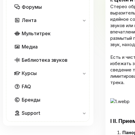
Стерео обр
Форумы
выразитель
идейное с
Лента
звуков или
впечатлени
Мультитрек
размытый п
звук, нахо
Медиа
Есть и чис
Библиотека звуков
избежать з
сведение т
Курсы
лимитирова
трека.
FAQ
Бренды
Support
I II. Пр
Пано