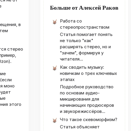
е
Больше от Алексей Раков
Работа со
ещения, в
стереопространством
 тем
Статья помогает понять
не только "как"
расширять стерео, но и
тся стерео
"зачем", формируя у
пример,
читателя...
Ozon).
Как сводить музыку:
новичкам о трех ключевых
ние
этапах
 (если
ля моно
Подробное руководство
будет
по основам аудио-
ные
микширования для
ения этого
начинающих продюсеров
и звукорежиссёров...
Что такое скевоморфизм?
в
Статья объясняет