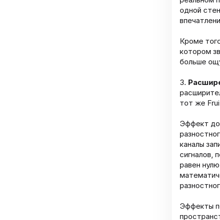
одной стен
впечатлени
Кроме того
котором зв
больше ощ
3.
Расшир
расширите
тот же Fru
Эффект до
разностног
каналы зап
сигналов, 
равен нул
математиче
разностног
Эффекты п
пространс