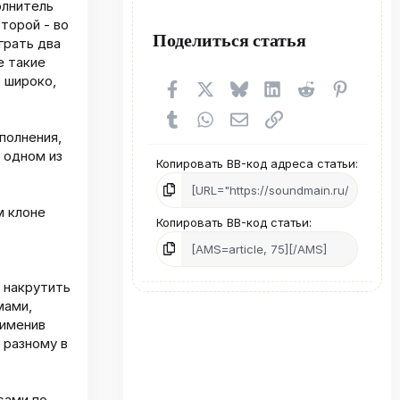
олнитель
второй - во
Поделиться статья
грать два
е такие
 широко,
Facebook
X (Twitter)
Bluesky
LinkedIn
Reddit
Pinteres
Tumblr
WhatsApp
Электронная почта
Ссылка
полнения,
 одном из
Копировать BB-код адреса статьи
м клоне
Копировать BB-код статьи
 накрутить
мами,
рименив
 разному в
сами по