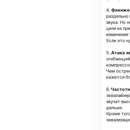
4.
Фленжер
раздельно 
звука. Но 
цели их пр
изменения 
Если это н
5.
Атака з
огибающей
компрессор
Чем острее
кажется бл
6.
Частотн
эквалайзер
звучат выс
дальше.
Кроме того
эквализаци