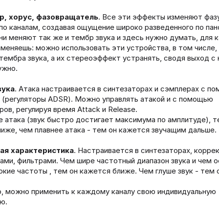
, хорус, фазовращатель
. Все эти эффекты изменяют фаз
по каналам, создавая ощущение широко разведенного по па
они меняют так же и тембр звука и здесь нужно думать, для 
именяешь: можно использовать эти устройства, в том числе,
тембра звука, а их стереоэффект устранять, сводя выход с 
ужно.
вука
. Атака настраивается в синтезаторах и сэмплерах с п
 (регуляторы ADSR). Можно управлять атакой и с помощью
ов, регулируя время Attack и Release.
 атака (звук быстро достигает максимума по амплитуде), т
иже, чем плавнее атака - тем он кажется звучащим дальше.
ая характеристика
. Настраивается в синтезаторах, корре
ами, фильтрами. Чем шире частотный диапазон звука и чем 
окие частоты , тем он кажется ближе. Чем глуше звук - тем
, можно применить к каждому каналу свою индивидуальную
ю.