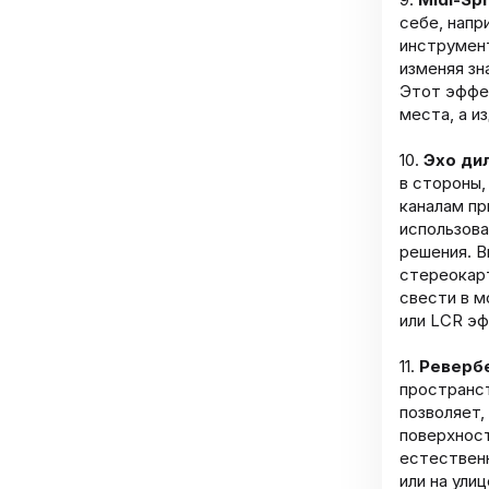
себе, напр
инструмент
изменяя зн
Этот эффек
места, а и
10.
Эхо ди
в стороны,
каналам пр
использова
решения. В
стереокарт
свести в м
или LCR эф
11.
Реверб
пространст
позволяет,
поверхност
естествен
или на ули