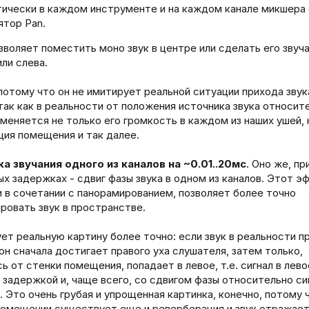
ически в каждом инструменте и на каждом канале микшера
ятор Pan.
воляет поместить моно звук в центре или сделать его звуч
или слева.
 потому что он не имитирует реальной ситуации прихода звук
 так как в реальности от положения источника звука относит
меняется не только его громкость в каждом из наших ушей, н
ия помещения и так далее.
а звучания одного из каналов на ~0.01..20мс
. Оно же, пр
х задержках - сдвиг фазы звука в одном из каналов. Этот э
и в сочетании с панорамированием, позволяет более точно
ровать звук в пространстве.
ет реальную картину более точно: если звук в реальности п
 он сначала достигает правого уха слушателя, затем только,
ь от стенки помещения, попадает в левое, т.е. сигнал в лево
 задержкой и, чаще всего, со сдвигом фазы относительно си
. Это очень грубая и упрощенная картинка, конечно, потому 
помещении существует еще и реверберация и звук отражает