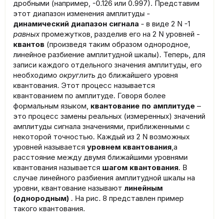
дробными (например, -0.126 или 0.997). Представим
этот диапазон изменения амплитуды -
динамический диапазон сигнала
- в виде 2 N -1
равных
промежутков, разделив его на 2 N уровней -
квантов
(произведя таким образом однородное,
линейное разбиение амплитудной шкалы). Теперь, для
записи каждого отдельного значения амплитуды, его
необходимо
округлить
до ближайшего уровня
квантования. Этот процесс называется
квантованием по амплитуде. Говоря более
формальным языком,
квантование по амплитуде
–
это процесс замены реальных (измеренных) значений
амплитуды сигнала значениями, приближенными с
некоторой точностью. Каждый из 2 N возможных
уровней называется
уровнем квантования
,а
расстояние между двумя ближайшими уровнями
квантования называется
шагом квантования
. В
случае линейного разбиения амплитудной шкалы на
уровни, квантование называют
линейным
(однородным)
. На рис. 8 представлен пример
такого квантования.