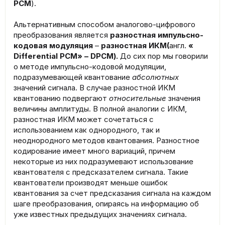
PCM
).
Альтернативным способом аналогово-цифрового
преобразования является
разностная импульсно-
кодовая модуляция
–
разностная ИКМ(
англ.
«
Differential PCM» – DPCM).
До сих пор мы говорили
о методе импульсно-кодовой модуляции,
подразумевающей квантование
абсолютных
значений сигнала. В случае разностной ИКМ
квантованию подвергают
относительные
значения
величины амплитуды. В полной аналогии с ИКМ,
разностная ИКМ может сочетаться с
использованием как однородного, так и
неоднородного методов квантования. Разностное
кодирование имеет много вариаций, причем
некоторые из них подразумевают использование
квантователя с предсказателем сигнала. Такие
квантователи производят меньше ошибок
квантования за счет предсказания сигнала на каждом
шаге преобразования, опираясь на информацию об
уже известных предыдущих значениях сигнала.