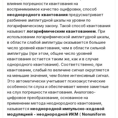
влияния погрешности квантования на
воспринимаемое качество оцифровки, способ
неоднородного квантования
предусматривает
разбиение амплитудной шкалы на уровни по
логарифмическому закону. Такой способ квантования
называют
логарифмическим квантованием.
При
использовании логарифмической амплитудной шкалы,
в области слабой амплитуды оказывается большее
число уровней квантования, чем в области сильной
амплитуды (при этом, общее число уровней
квантования остается таким же, как и в случае
однородного квантования). Соответственно, при
квантовании, слабый по величине сигнал округляется
на меньшие значения, чем более интенсивный сигнал.
Это автоматически учитывает психоакустические
особенности слуха и обеспечивает менее заметные
на слух погрешности квантования. Аналогово-
цифровое преобразование, основанное на
применении метода неоднородного квантования,
называется
неоднородной импульсно-кодовой
модуляцией - неоднородной ИКМ
(
Nonuniform