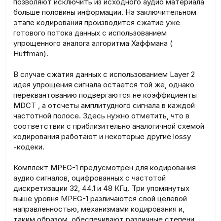
позволяют исключить из исходного аудио материала
больше половины информации. На заключительном
этапе кодирования производится сжатие уже
готового потока данных с использованием
упрощенного аналога алгоритма Хаффмана (
Huffman).
В случае сжатия данных с использованием Layer 2
идея упрощения сигнала остается той же, однако
переквантованию подвергаются не коэффициенты
MDCT , а отсчеты амплитудного сигнала в каждой
частотной полосе. Здесь нужно отметить, что в
соответствии с приблизительно аналогичной схемой
кодирования работают и некоторые другие lossy
-кодеки.
Комплект MPEG-1 предусмотрен для кодирования
аудио сигналов, оцифрованных с частотой
дискретизации 32, 44.1 и 48 КГц. Три упомянутых
выше уровня MPEG-1 различаются свой целевой
направленностью, механизмами кодирования и,
таким образом, обеспечивают различные степени