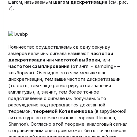
шагом, называемым
шагом дискретизации
(см. рис.
7).
Количество осуществляемых в одну секунду
замеров величины сигнала называют
частотой
дискретизации
или
частотой выборки,
или
частотой сэмплирования
(от англ. « sampling» –
«выборка»)
.
Очевидно, что чем меньше шаг
дискретизации, тем выше частота дискретизации
(то есть, тем чаще регистрируются значения
амплитуды), и, значит, тем более точное
представление о сигнале мы получаем. Это
рассуждение подтверждается доказанной
теоремой,
теоремой Котельникова
(в зарубежной
литературе встречается как теорема Шеннона,
Shannon). Согласно этой теореме, аналоговый сигнал
с ограниченным спектром может быть точно описан
дискретной последовательностью значений его