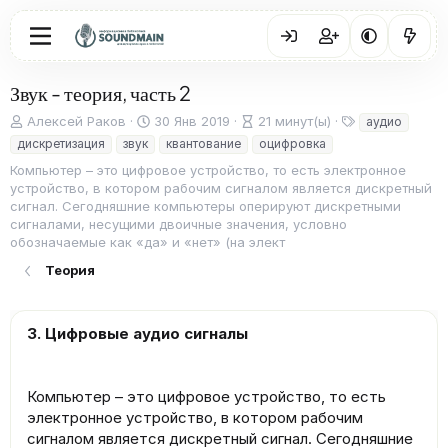
Звук - теория, часть 2
А
Д
В
Т
Алексей Раков
30 Янв 2019
21 минут(ы)
аудио
в
а
р
е
дискретизация
звук
квантование
оцифровка
т
т
е
г
Компьютер – это цифровое устройство, то есть электронное
о
а
м
и
устройство, в котором рабочим сигналом является дискретный
р
п
я
сигнал. Сегодняшние компьютеры оперируют дискретными
у
ч
сигналами, несущими двоичные значения, условно
б
т
обозначаемые как «да» и «нет» (на элект
л
е
и
н
Теория
к
и
а
я
ц
3. Цифровые аудио сигналы
и
и
Компьютер – это цифровое устройство, то есть
электронное устройство, в котором рабочим
сигналом является дискретный сигнал. Сегодняшние