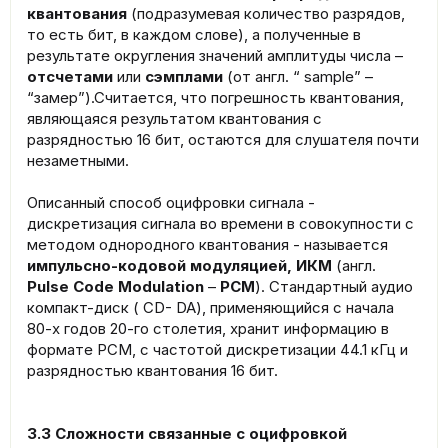
квантования
(подразумевая количество разрядов,
то есть бит, в каждом слове), а полученные в
результате округления значений амплитуды числа –
отсчетами
или
сэмплами
(от англ. “ sample” –
“замер”).Считается, что погрешность квантования,
являющаяся результатом квантования с
разрядностью 16 бит, остаются для слушателя почти
незаметными.
Описанный способ оцифровки сигнала -
дискретизация сигнала во времени в совокупности с
методом однородного квантования - называется
импульсно-кодовой модуляцией, ИКМ
(англ.
Pulse Code Modulation
–
PCM
). Стандартный аудио
компакт-диск ( CD- DA), применяющийся с начала
80-х годов 20-го столетия, хранит информацию в
формате PCM, с частотой дискретизации 44.1 кГц и
разрядностью квантования 16 бит.
3.3 Сложности связанные с оцифровкой