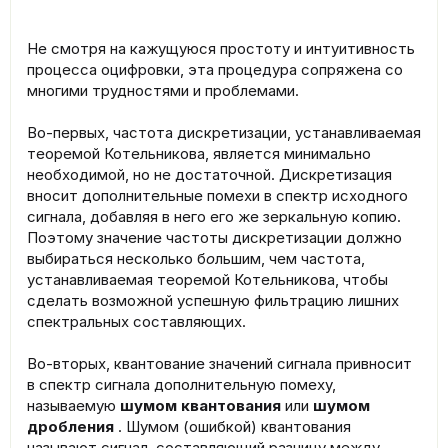
Не смотря на кажущуюся простоту и интуитивность
процесса оцифровки, эта процедура сопряжена со
многими трудностями и проблемами.
Во-первых, частота дискретизации, устанавливаемая
теоремой Котельникова, является минимально
необходимой, но не достаточной. Дискретизация
вносит дополнительные помехи в спектр исходного
сигнала, добавляя в него его же зеркальную копию.
Поэтому значение частоты дискретизации должно
выбираться несколько б
о
льшим, чем частота,
устанавливаемая теоремой Котельникова, чтобы
сделать возможной успешную фильтрацию лишних
спектральных составляющих.
Во-вторых, квантование значений сигнала привносит
в спектр сигнала дополнительную помеху,
называемую
шумом квантования
или
шумом
дробления
. Шумом (ошибкой) квантования
называют сигнал, составляющий разницу между