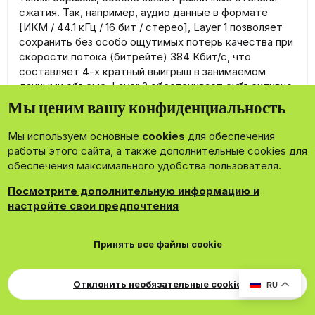
сжатия. Так, например, аудио данные в формате
[ИКМ / 44.1 кГц / 16 бит / стерео], Layer 1 позволяет
сохранить без особо ощутимых потерь качества при
скорости потока (битрейте) 384 Кбит/с, что
составляет 4-х кратный выигрыш в занимаемом
данными объеме; Layer 2 обеспечивает субъективно
такое же качество при 192 - 224 Кбит/с, а Layer III (
Мы ценим вашу конфиденциальность
MP 3) - при 128-160. Нельзя говорить о выигрыше или
проигрыше одного уровня перед другим, так как
Мы используем основные
cookies
для обеспечения
каждый уровень разработан для достижения своей
работы этого сайта, а также дополнительные cookies для
собственной цели. Например, преимущество Layer 3
обеспечения максимального удобства пользователя.
заключается в том, что фактически он позволяет
сжимать информацию в 8-12 раз (в зависимости от
Посмотрите дополнительную информацию и
битрейта) без сильно ощутимых потерь качества
настройте свои предпочтения
исходного звучания. При этом, однако,
обеспечиваемая им скорость компрессии является
Принять все файлы cookie
самой низкой среди всех уровней. Layer 2
потенциально способен обеспечить более высокое
качество кодирования в виду более «легкой»
Отклонить необязательные cookie
RU
внутренней обработки сигнала в процессе
преобразования. В то же время, Layer 2 не позволяет