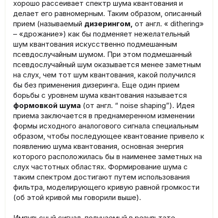
хорошо рассеивает спектр шума квантования и
делает его равномерным. Таким образом, описанный
прием (называемый
дизерингом,
от англ. « dithering»
– «дрожание») как бы подменяет нежелательный
шум квантования искусственно подмешанным
псевдослучайным шумом. При этом подмешанный
псевдослучайный шум оказывается менее заметным
на слух, чем тот шум квантования, какой получился
бы без применения дизеринга. Еще один прием
борьбы с уровнем шума квантования называется
формовкой шума
(от англ. “ noise shaping”). Идея
приема заключается в преднамеренном изменении
формы исходного аналогового сигнала специальным
образом, чтобы последующее квантование привело к
появлению шума квантования, основная энергия
которого расположилась бы в наименее заметных на
слух частотных областях. Формирование шума с
таким спектром достигают путем использования
фильтра, моделирующего кривую равной громкости
(об этой кривой мы говорили выше).
Импульсный сигнал, получаемый в результате