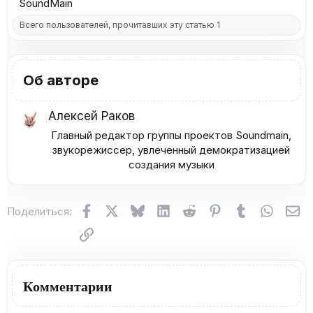
SoundMain
Всего пользователей, прочитавших эту статью 1
Об авторе
Алексей Раков
Главный редактор группы проектов Soundmain,
звукорежиссер, увлеченный демократизацией
создания музыки​
Facebook
X (Twitter)
Bluesky
LinkedIn
Reddit
Pinterest
Tumblr
WhatsA
Эл
Поделиться:
Ссылка
Комментарии