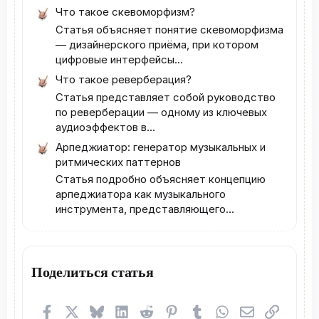
Что такое скевоморфизм?
Статья объясняет понятие скевоморфизма
— дизайнерского приёма, при котором
цифровые интерфейсы...
Что такое реверберация?
Статья представляет собой руководство
по реверберации — одному из ключевых
аудиоэффектов в...
Арпеджиатор: генератор музыкальных и
ритмических паттернов
Статья подробно объясняет концепцию
арпеджиатора как музыкального
инструмента, представляющего...
Поделиться статья
Facebook
X (Twitter)
Bluesky
LinkedIn
Reddit
Pinterest
Tumblr
WhatsApp
Электронная
Ссылка