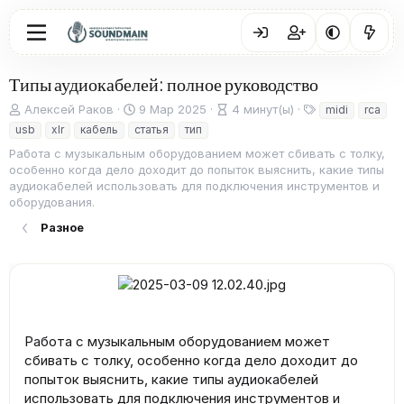
Типы аудиокабелей: полное руководство
А
Д
В
Т
Алексей Раков
9 Мар 2025
4 минут(ы)
midi
rca
в
а
р
е
usb
xlr
кабель
статья
тип
т
т
е
г
Работа с музыкальным оборудованием может сбивать с толку,
о
а
м
и
особенно когда дело доходит до попыток выяснить, какие типы
р
п
я
аудиокабелей использовать для подключения инструментов и
у
ч
оборудования.
б
т
л
е
Разное
и
н
к
и
а
я
ц
и
и
Работа с музыкальным оборудованием может
сбивать с толку, особенно когда дело доходит до
попыток выяснить, какие типы аудиокабелей
использовать для подключения инструментов и