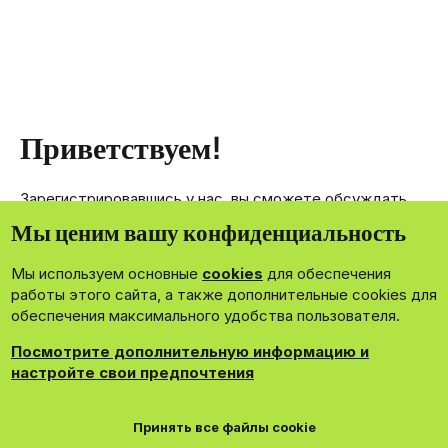
Приветствуем!
Зарегистрировавшись у нас, вы сможете обсуждать,
делиться и отправлять личные сообщения другим
Мы ценим вашу конфиденциальность
членам нашего сообщества.
Мы используем основные
cookies
для обеспечения
Зарегистрироваться сейчас!
работы этого сайта, а также дополнительные cookies для
обеспечения максимального удобства пользователя.
Посмотрите дополнительную информацию и
настройте свои предпочтения
®
Community platform by XenForo
© 2010-2026 XenForo Ltd.
Принять все файлы cookie
Theming with
by:
DohTheme