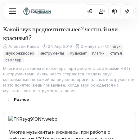
Какой звук предпочтительнее? честный или
красивый?
А
Д
В
Т
Алексей Раков
24 Апр 2019
2 минут(ы)
звук
в
а
р
е
звукорежиссер
инструменты
музыкант
плагин
статья
т
т
е
г
сэмплер
о
а
м
и
Многие музыканты и инженеры, при работе с софтовыми VSTi
р
п
я
инструментами, очень часто стараются создать звук,
у
ч
максимально похожий на звучание оригинальных инструментов.
б
т
И это понятно: ведь привычнее, когда звук рождается из
л
е
музыкального инструмента, а не из
и
н
к
и
Разное
а
я
ц
и
и
Многие музыканты и инженеры, при работе с
софтовыми VSTi инструментами, очень часто