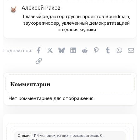
Алексей Раков
Главный редактор группы проектов Soundmain,
звукорежиссер, увлеченный демократизацией
создания музыки​
Facebook
X (Twitter)
Bluesky
LinkedIn
Reddit
Pinterest
Tumblr
WhatsA
Эл
Поделиться:
Ссылка
Комментарии
Нет комментариев для отображения.
Онлайн:
114 человек, из них: пользователей: 0,