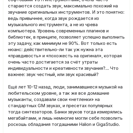
стараются создать звук, максимально похожий на
звучание оригинальных инструментов. И это понятно:
ведь привычнее, когда звук рождается из
музыкального инструмента, а не из чрева
компьютера. Уровень современных плагинов и
библиотек, в принципе, позволяет успешно выполнить
эту задачу, как минимум не 90%. Вот только есть
нюанс: действительно-ли так уж нужна эта
«правдивость» и «похожесть на оригинал», которая
очень часто достигается за счёт утраты
индивидуальности и креативности звучания?… Что
важнее: звук честный, или звук красивый?
Ещё лет 10-12 назад, люди, занимавшиеся музыкой на
любительском уровне, а так же все домашние
музыканты, создавали свои «нетленки» на
стандартных GM звуках, и пресетах популярных
тогда синтезаторов. Банки звуков тогда измерялись
мегабайтами, и лишь немногие могли себе позволить
роскошь обладания тогдашними Halion и GigaStudio.