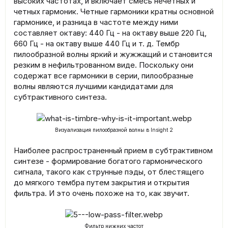
высоких частотах, и включает смесь нечетных и
четных гармоник. Четные гармоники кратны основной
гармонике, и разница в частоте между ними
составляет октаву: 440 Гц - на октаву выше 220 Гц,
660 Гц - на октаву выше 440 Гц и т. д. Тембр
пилообразной волны яркий и жужжащий и становится
резким в нефильтрованном виде. Поскольку они
содержат все гармоники в серии, пилообразные
волны являются лучшими кандидатами для
субтрактивного синтеза.
Визуализация пилообразной волны в Insight 2
Наиболее распространенный прием в субтрактивном
синтезе - формирование богатого гармонического
сигнала, такого как струнные пэды, от блестящего
до мягкого тембра путем закрытия и открытия
фильтра. И это очень похоже на то, как звучит.
Фильтр нижних частот