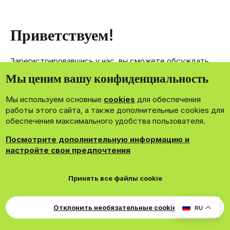
Приветствуем!
Зарегистрировавшись у нас, вы сможете обсуждать,
делиться и отправлять личные сообщения другим
Мы ценим вашу конфиденциальность
членам нашего сообщества.
Мы используем основные
cookies
для обеспечения
Зарегистрироваться сейчас!
работы этого сайта, а также дополнительные cookies для
обеспечения максимального удобства пользователя.
Посмотрите дополнительную информацию и
настройте свои предпочтения
®
Community platform by XenForo
© 2010-2026 XenForo Ltd.
Принять все файлы cookie
Theming with
by:
DohTheme
Cookies
Russian
Обратная связь
Поддержка
Для правообладателей
EN Soundmain
Условия и правила
Отклонить необязательные cookie
RU
Политика конфиденциальности
Помощь
R
S
S