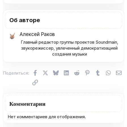
Об авторе
Алексей Раков
Главный редактор группы проектов Soundmain,
звукорежиссер, увлеченный демократизацией
создания музыки​
Facebook
X (Twitter)
Bluesky
LinkedIn
Reddit
Pinterest
Tumblr
WhatsA
Эл
Поделиться:
Ссылка
Комментарии
Нет комментариев для отображения.